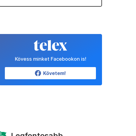
Kövess minket Facebookon is!
Követem!
Legfontosabb