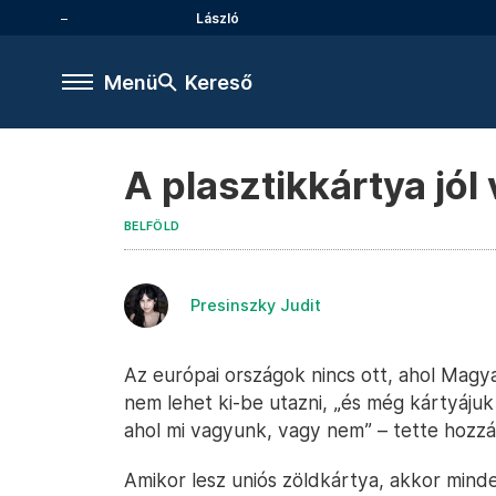
László
Menü
Kereső
A plasztikkártya jól
BELFÖLD
Presinszky Judit
Az európai országok nincs ott, ahol Magyar
nem lehet ki-be utazni, „és még kártyájuk
ahol mi vagyunk, vagy nem” – tette hozzá
Amikor lesz uniós zöldkártya, akkor minde