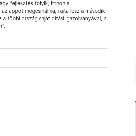
gy fejlesztés folyik, itthon a
t az appot megcsinálnia, rajta lesz a második
z a többi ország saját oltási igazolványával, a
”.