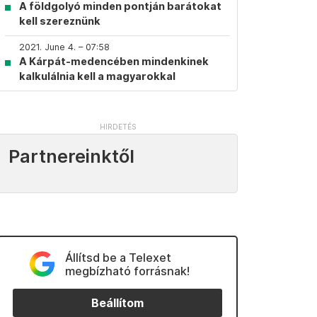
A földgolyó minden pontján barátokat
kell szereznünk
2021. June 4. – 07:58
A Kárpát-medencében mindenkinek
kalkulálnia kell a magyarokkal
Partnereinktől
Állítsd be a Telexet
megbízható forrásnak!
Beállítom