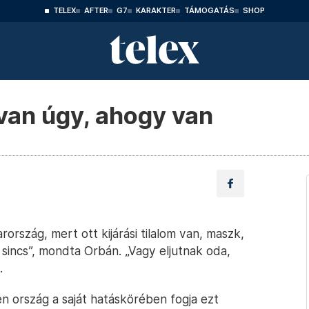
TELEX
AFTER
G7
KARAKTER
TÁMOGATÁS
SHOP
 van úgy, ahogy van
ország, mert ott kijárási tilalom van, maszk,
 sincs”, mondta Orbán. „Vagy eljutnak oda,
.
n ország a saját hatáskörében fogja ezt