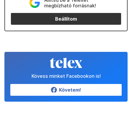
Állítsd be a Telexet
megbízható forrásnak!
Beállítom
Kövess minket Facebookon is!
Követem!