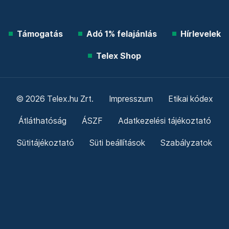
Támogatás
Adó 1% felajánlás
Hírlevelek
Telex Shop
© 2026 Telex.hu Zrt.
Impresszum
Etikai kódex
Átláthatóság
ÁSZF
Adatkezelési tájékoztató
Sütitájékoztató
Süti beállítások
Szabályzatok
Kommentelési szabályzat
Telex Sales