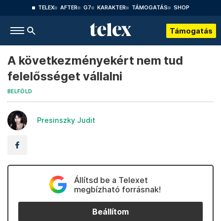
TELEX
AFTER
G7
KARAKTER
TÁMOGATÁS
SHOP
Támogatás
A következményekért nem tud
felelősséget vállalni
BELFÖLD
Presinszky Judit
Állítsd be a Telexet
megbízható forrásnak!
Beállítom