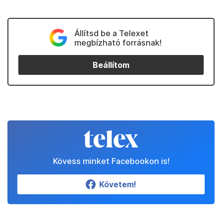
Állítsd be a Telexet
megbízható forrásnak!
Beállítom
Kövess minket Facebookon is!
Követem!