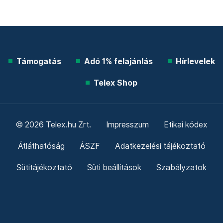
Támogatás
Adó 1% felajánlás
Hírlevelek
Telex Shop
© 2026 Telex.hu Zrt.
Impresszum
Etikai kódex
Átláthatóság
ÁSZF
Adatkezelési tájékoztató
Sütitájékoztató
Süti beállítások
Szabályzatok
Kommentelési szabályzat
Telex Sales