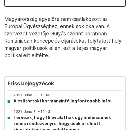
Magyarország egyelőre nem csatlakozott az
Európai Ügyészséghez, ennek sok oka van. A
szervezet vezetője Gulyás szerint korábban
Romániában koncepciós eljárásokat folytatott helyi
magyar politikusok ellen, ezt a teljes magyar
politikai elit elítélte.
Friss bejegyzések
2021. June 3. – 10:46
A csütörtöki kormányinfó legfontosabb infói
2021. June 3. – 10:43
Tervezik, hogy 16 év alattiak úgy mehessenek
zenés rendezvényre, hogy csak a felnőtt
kíséretüknek van védettségije