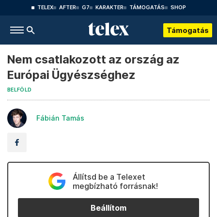
TELEX
AFTER
G7
KARAKTER
TÁMOGATÁS
SHOP
Támogatás
Nem csatlakozott az ország az
Európai Ügyészséghez
BELFÖLD
Fábián Tamás
Állítsd be a Telexet
megbízható forrásnak!
Beállítom