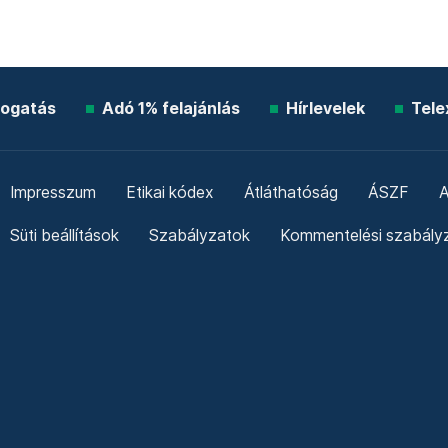
ogatás
Adó 1% felajánlás
Hírlevelek
Tele
Impresszum
Etikai kódex
Átláthatóság
ÁSZF
A
Süti beállítások
Szabályzatok
Kommentelési szabály