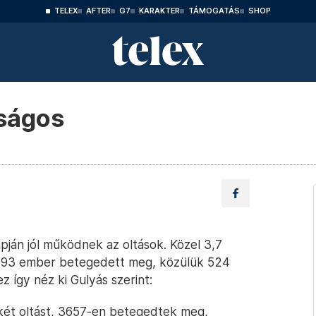
TELEX
AFTER
G7
KARAKTER
TÁMOGATÁS
SHOP
nságos
lapján jól működnek az oltások. Közel 3,7
 8193 ember betegedett meg, közülük 524
 így néz ki Gulyás szerint:
dkét oltást, 3657-en betegedtek meg,