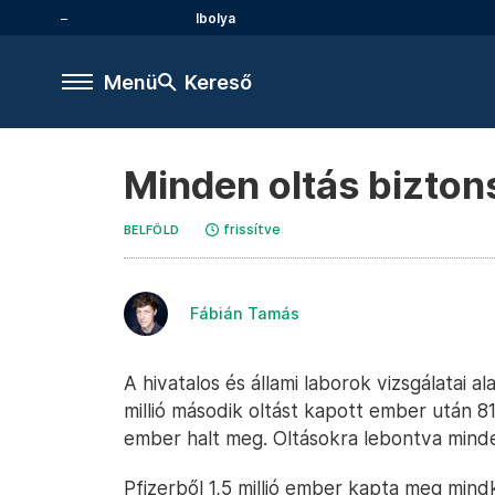
Ibolya
Menü
Kereső
Minden oltás bizto
frissítve
BELFÖLD
Fábián Tamás
A hivatalos és állami laborok vizsgálatai a
millió második oltást kapott ember után
ember halt meg. Oltásokra lebontva mindez
Pfizerből 1,5 millió ember kapta meg min