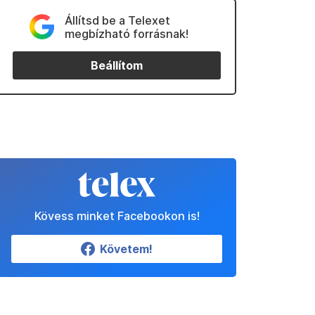
Állítsd be a Telexet
megbízható forrásnak!
Beállítom
Kövess minket Facebookon is!
Követem!