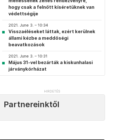
mehessenek zenés rendezvényre,
hogy csak a felnőtt kíséretüknek van
védettségije
2021. June 3. – 10:34
Visszaéléseket láttak, ezért kerülnek
állami kézbe a meddőségi
beavatkozások
2021. June 3. – 10:31
Május 31-vel bezárták a kiskunhalasi
járványkórházat
Partnereinktől