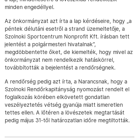
minden engedéllyel.
Az önkormányzat azt írta a lap kérdéseire, hogy „a
péntek délutáni esetről a strand üzemeltetője, a
Szolnoki Sportcentrum Nonprofit Kft. írásban tett
jelentést a polgármesteri hivatalnak”,
megdöbbentette őket, de kiemelték, hogy mivel az
önkormányzat nem rendelkezik hatáskörrel,
továbbították a bejelentést a rendőrségnek.
A rendőrség pedig azt írta, a Narancsnak, hogy a
Szolnoki Rendőrkapitányság nyomozást rendelt el
foglalkozás körében elkövetett gondatlan
veszélyeztetés vétség gyanúja miatt ismeretlen
tettes ellen. A lőtéren a lövészetek megtartását
pedig május 31-től határozatlan időre megtiltották.