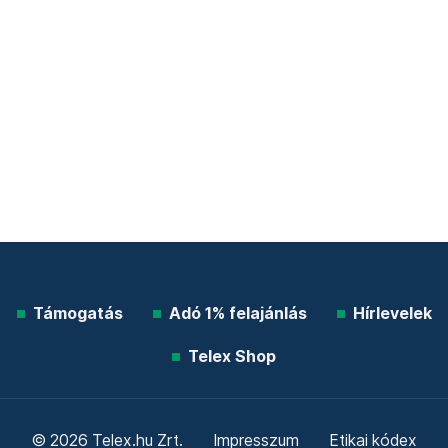
Támogatás
Adó 1% felajánlás
Hírlevelek
Telex Shop
© 2026 Telex.hu Zrt.
Impresszum
Etikai kódex