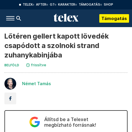
TELEX
AFTER
G7
KARAKTER
TÁMOGATÁS
SHOP
Támogatás
Lőtéren gellert kapott lövedék
csapódott a szolnoki strand
zuhanykabinjába
frissítve
BELFÖLD
Német Tamás
Állítsd be a Telexet
megbízható forrásnak!