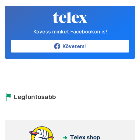
Kövess minket Facebookon is!
Követem!
Legfontosabb
Telex shop