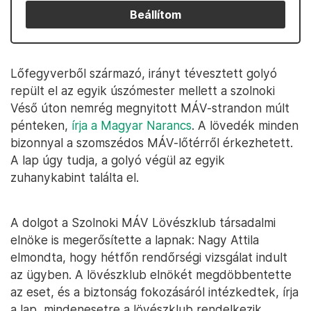
Beállítom
Lőfegyverből származó, irányt tévesztett golyó
repült el az egyik úszómester mellett a szolnoki
Véső úton nemrég megnyitott MÁV-strandon múlt
pénteken,
írja a Magyar Narancs
. A lövedék minden
bizonnyal a szomszédos MÁV-lőtérről érkezhetett.
A lap úgy tudja, a golyó végül az egyik
zuhanykabint találta el.
A dolgot a Szolnoki MÁV Lövészklub társadalmi
elnöke is megerősítette a lapnak: Nagy Attila
elmondta, hogy hétfőn rendőrségi vizsgálat indult
az ügyben. A lövészklub elnökét megdöbbentette
az eset, és a biztonság fokozásáról intézkedtek, írja
a lap, mindenesetre a lövészklub rendelkezik