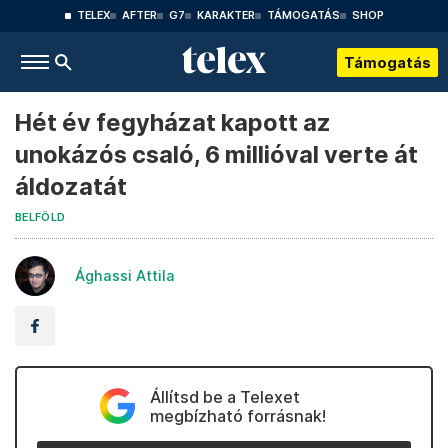
TELEX
AFTER
G7
KARAKTER
TÁMOGATÁS
SHOP
Támogatás
Hét év fegyházat kapott az
unokázós csaló, 6 millióval verte át
áldozatát
BELFÖLD
Ághassi Attila
Állítsd be a Telexet
megbízható forrásnak!