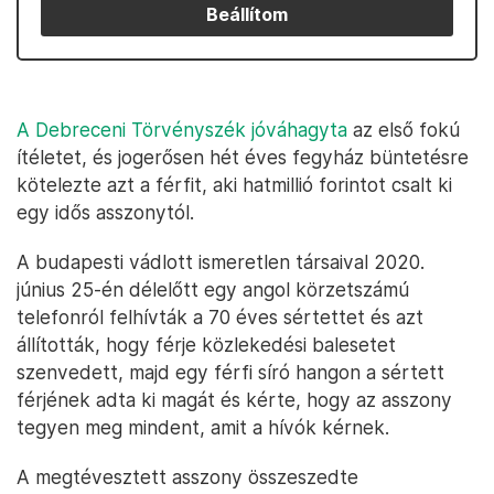
Beállítom
A Debreceni Törvényszék jóváhagyta
az első fokú
ítéletet, és jogerősen hét éves fegyház büntetésre
kötelezte azt a férfit, aki hatmillió forintot csalt ki
egy idős asszonytól.
A budapesti vádlott ismeretlen társaival 2020.
június 25-én délelőtt egy angol körzetszámú
telefonról felhívták a 70 éves sértettet és azt
állították, hogy férje közlekedési balesetet
szenvedett, majd egy férfi síró hangon a sértett
férjének adta ki magát és kérte, hogy az asszony
tegyen meg mindent, amit a hívók kérnek.
A megtévesztett asszony összeszedte