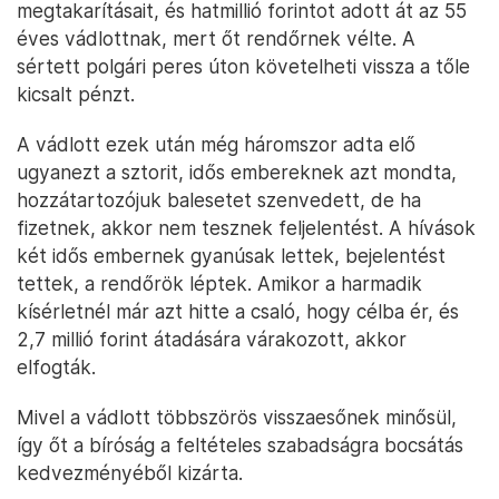
megtakarításait, és hatmillió forintot adott át az 55
éves vádlottnak, mert őt rendőrnek vélte. A
sértett polgári peres úton követelheti vissza a tőle
kicsalt pénzt.
A vádlott ezek után még háromszor adta elő
ugyanezt a sztorit, idős embereknek azt mondta,
hozzátartozójuk balesetet szenvedett, de ha
fizetnek, akkor nem tesznek feljelentést. A hívások
két idős embernek gyanúsak lettek, bejelentést
tettek, a rendőrök léptek. Amikor a harmadik
kísérletnél már azt hitte a csaló, hogy célba ér, és
2,7 millió forint átadására várakozott, akkor
elfogták.
Mivel a vádlott többszörös visszaesőnek minősül,
így őt a bíróság a feltételes szabadságra bocsátás
kedvezményéből kizárta.