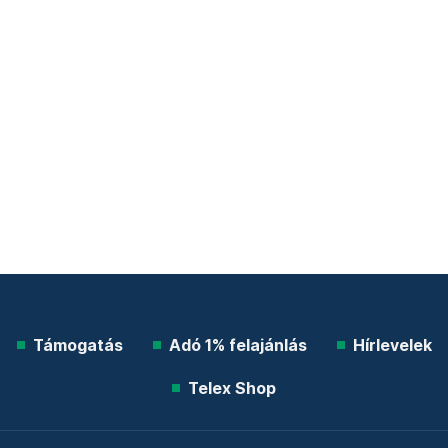
Támogatás
Adó 1% felajánlás
Hírlevelek
Telex Shop