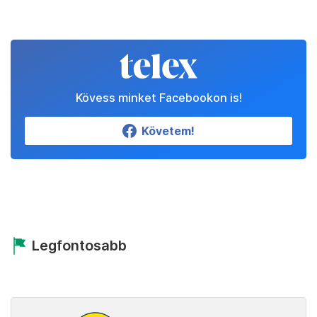
Kövess minket Facebookon is!
Követem!
Legfontosabb