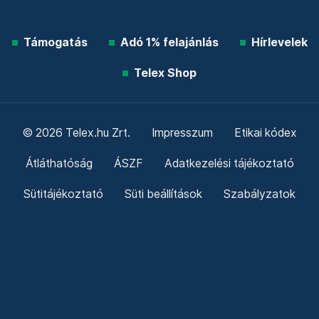
Támogatás
Adó 1% felajánlás
Hírlevelek
Telex Shop
© 2026 Telex.hu Zrt.
Impresszum
Etikai kódex
Átláthatóság
ÁSZF
Adatkezelési tájékoztató
Sütitájékoztató
Süti beállítások
Szabályzatok
Kommentelési szabályzat
Telex Sales