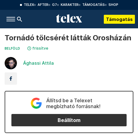
TELEX
AFTER
G7
KARAKTER
TÁMOGATÁS
SHOP
Támogatás
Tornádó tölcsérét látták Orosházán
frissítve
BELFÖLD
Ághassi Attila
Állítsd be a Telexet
megbízható forrásnak!
Beállítom