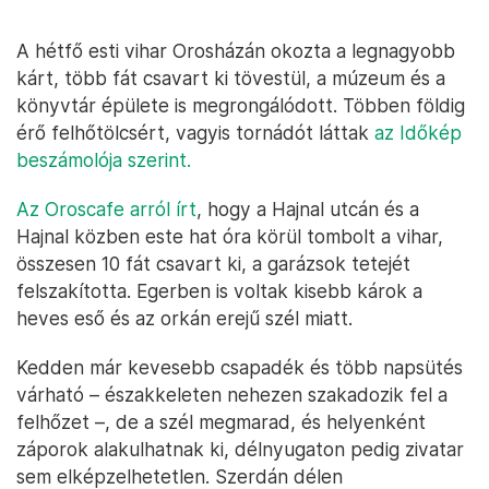
A hétfő esti vihar Orosházán okozta a legnagyobb
kárt, több fát csavart ki tövestül, a múzeum és a
könyvtár épülete is megrongálódott. Többen földig
érő felhőtölcsért, vagyis tornádót láttak
az Időkép
beszámolója szerint.
Az Oroscafe arról írt
, hogy a Hajnal utcán és a
Hajnal közben este hat óra körül tombolt a vihar,
összesen 10 fát csavart ki, a garázsok tetejét
felszakította. Egerben is voltak kisebb károk a
heves eső és az orkán erejű szél miatt.
Kedden már kevesebb csapadék és több napsütés
várható – északkeleten nehezen szakadozik fel a
felhőzet –, de a szél megmarad, és helyenként
záporok alakulhatnak ki, délnyugaton pedig zivatar
sem elképzelhetetlen. Szerdán délen