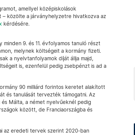
gramot, amellyel középiskolások
 – közölte a járványhelyzetre hivatkozva az
x
kérdésére.
 minden 9. és 11. évfolyamos tanuló részt
mon, melynek költségeit a kormány fizeti.
ak a nyelvtanfolyamok díját állja majd,
ltségeit is, ezenfelül pedig zsebpénzt is ad a
ormány 90 milliárd forintos keretet alakított
át és tanulását tervezték támogatni. Az
g és Málta, a német nyelvűeknél pedig
rszágok között, de Franciaországba és
ai az eredeti tervek szerint 2020-ban