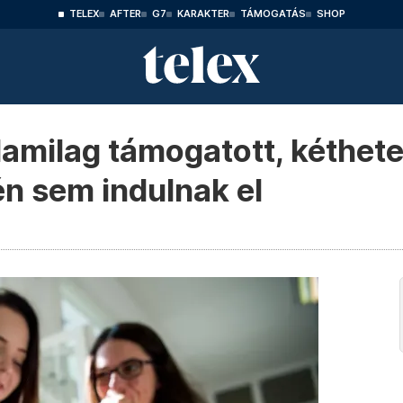
TELEX
AFTER
G7
KARAKTER
TÁMOGATÁS
SHOP
amilag támogatott, kéthete
én sem indulnak el