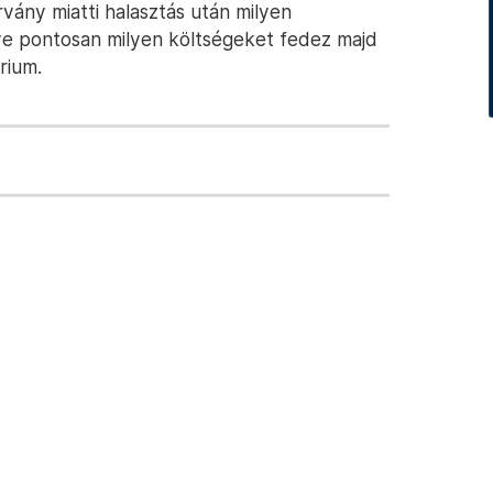
rvány miatti halasztás után milyen
etve pontosan milyen költségeket fedez majd
rium.