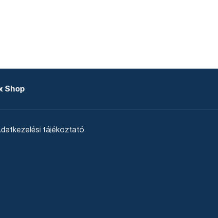
x Shop
datkezelési tájékoztató
zat
Telex Sales