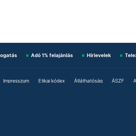
ogatás
Adó 1% felajánlás
Hírlevelek
Tele
Impresszum
Etikai kódex
Átláthatóság
ÁSZF
A
Süti beállítások
Szabályzatok
Kommentelési szabály