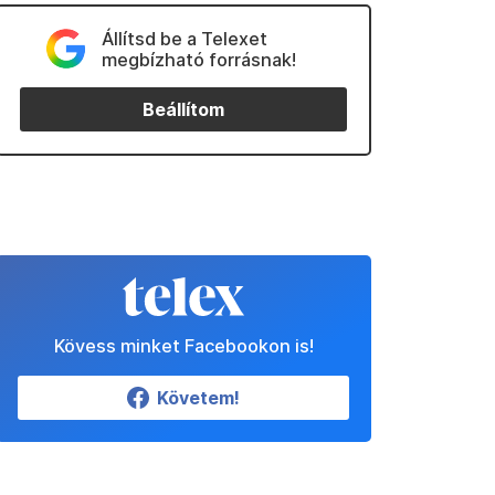
Állítsd be a Telexet
megbízható forrásnak!
Beállítom
Kövess minket Facebookon is!
Követem!