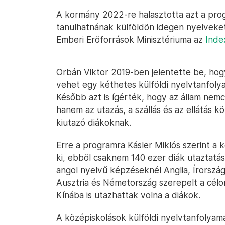
A kormány 2022-re halasztotta azt a pro
tanulhatnának külföldön idegen nyelveket
Emberi Erőforrások Minisztériuma az
Inde
Orbán Viktor 2019-ben jelentette be, hogy
vehet egy kéthetes külföldi nyelvtanfolya
Később azt is ígérték, hogy az állam nemcs
hanem az utazás, a szállás és az ellátás kö
kiutazó diákoknak.
Erre a programra Kásler Miklós szerint a k
ki, ebből csaknem 140 ezer diák utaztatás
angol nyelvű képzéseknél Anglia, Írorszá
Ausztria és Németország szerepelt a célo
Kínába is utazhattak volna a diákok.
A középiskolások külföldi nyelvtanfolyam