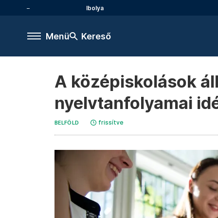
Ibolya
Menü
Kereső
A középiskolások áll
nyelvtanfolyamai id
frissítve
BELFÖLD