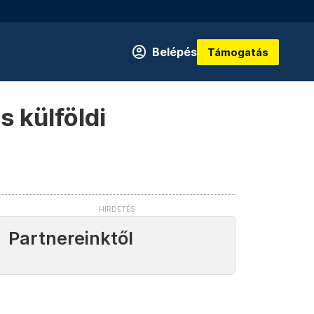
Belépés
Támogatás
s külföldi
Partnereinktől