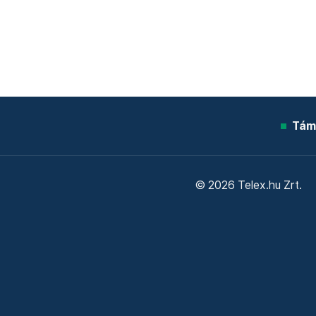
Tám
© 2026 Telex.hu Zrt.
Sütitájékoztató