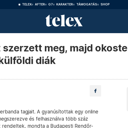
TELEX
AFTER
G7
KARAKTER
TÁMOGATÁS
SHOP
szerzett meg, majd okoste
külföldi diák
rbanda tagjait. A gyanúsítottak egy online
 megszerezve és felhasználva több száz
t rendeltek, mondta a Budapesti Rendőr-