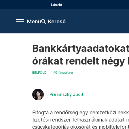
László
Menü
Kereső
Bankkártyaadatokat 
órákat rendelt négy 
frissítve
BELFÖLD
Presinszky Judit
Elfogta a rendőrség egy nemzetközi hekke
fizetési rendszer felhasználóinak adatait
csúcskategóriás okosórát és mobiltelefon