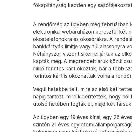
főkapitányság kedden egy sajtótájékozta
A rendőrség az ügyben még februárban k
elektronikai webáruházon keresztül két n
okostelefonokra és okosórákra. A rendelé
bankkártyák limitje vagy túl alacsonyra vol
Néhányszor viszont sikerrel jártak az elk
kapták meg. A megrendelt áruk közül csupá
millió forintos kárt okoztak, bár a több sz
forintos kárt is okozhattak volna a rendőr
Végül hetekbe telt, mire az első két tett
napig tartott, mire kiderítették, hogy hol 
utolsó hetében fogták el, majd két társuka
Az ügyben egy 19 éves kínai, egy 26 éves 
szintén 21 éves egyiptomi állampolgárságú 
különösen nagy kárt okozó, információs re