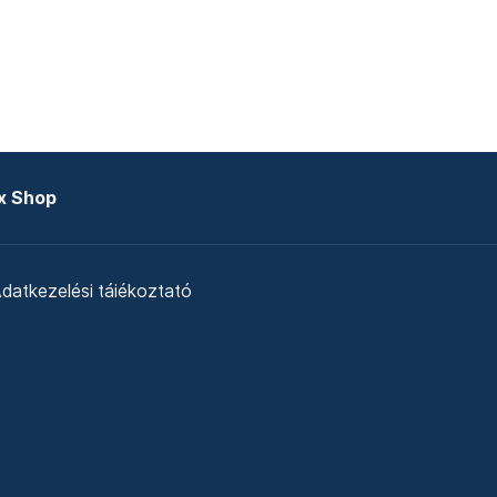
x Shop
datkezelési tájékoztató
zat
Telex Sales