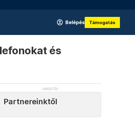
Belépés
Támogatás
lefonokat és
Partnereinktől