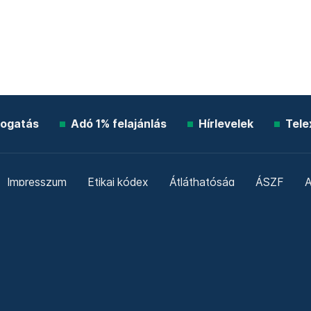
ogatás
Adó 1% felajánlás
Hírlevelek
Tele
Impresszum
Etikai kódex
Átláthatóság
ÁSZF
A
Süti beállítások
Szabályzatok
Kommentelési szabály