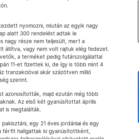
tón.
ezdett nyomozni, miután az egyik nagy
ap alatt 300 rendelést adtak le
s nagy része nem teljesült, mert a
t állítva, vagy nem volt rajtuk elég fedezet.
övetők, a terméket pedig futárszolgálattal
n 11-et fizettek ki, de így is több mint 4
áz tranzakcióval akár százötven millió
ség szerint.
est azonosították, majd ezután még több
laknak. Az első két gyanúsítottat április
t is megtalálták.
pakisztáni, egy 21 éves jordániai és egy
férfit hallgattak ki gyanúsítottként,
ndszer felhasználásával elkövetett csalás