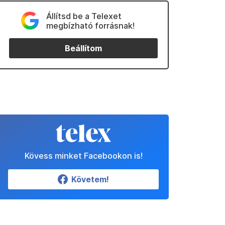
Állítsd be a Telexet
megbízható forrásnak!
Beállítom
Kövess minket Facebookon is!
Követem!