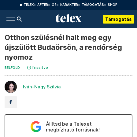
TELEX
AFTER
G7
KARAKTER
TÁMOGATÁS
SHOP
Támogatás
Otthon szülésnél halt meg egy
újszülött Budaörsön, a rendőrség
nyomoz
frissítve
BELFÖLD
Iván-Nagy Szilvia
Állítsd be a Telexet
megbízható forrásnak!