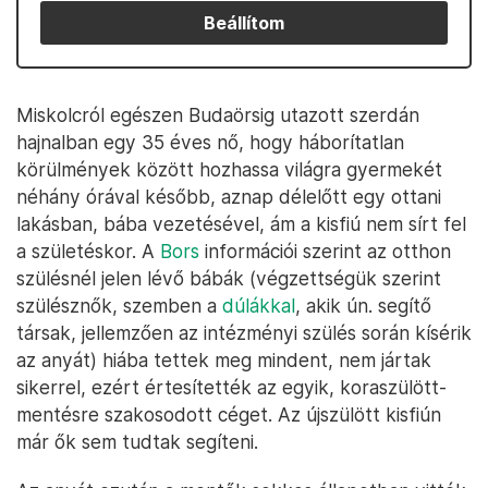
Beállítom
Miskolcról egészen Budaörsig utazott szerdán
hajnalban egy 35 éves nő, hogy háborítatlan
körülmények között hozhassa világra gyermekét
néhány órával később, aznap délelőtt egy ottani
lakásban, bába vezetésével, ám a kisfiú nem sírt fel
a születéskor. A
Bors
információi szerint az otthon
szülésnél jelen lévő bábák (végzettségük szerint
szülésznők, szemben a
dúlákkal
, akik ún. segítő
társak, jellemzően az intézményi szülés során kísérik
az anyát) hiába tettek meg mindent, nem jártak
sikerrel, ezért értesítették az egyik, koraszülött-
mentésre szakosodott céget. Az újszülött kisfiún
már ők sem tudtak segíteni.