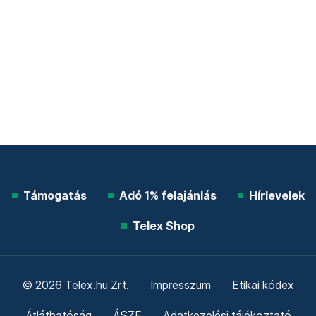
Támogatás
Adó 1% felajánlás
Hírlevelek
Telex Shop
© 2026 Telex.hu Zrt.
Impresszum
Etikai kódex
Átláthatóság
ÁSZF
Adatkezelési tájékoztató