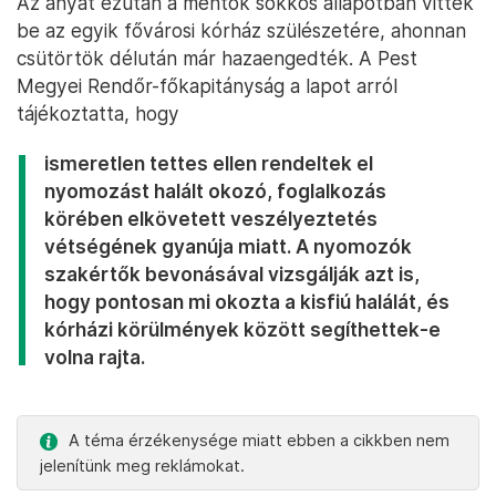
Az anyát ezután a mentők sokkos állapotban vitték
be az egyik fővárosi kórház szülészetére, ahonnan
csütörtök délután már hazaengedték. A Pest
Megyei Rendőr-főkapitányság a lapot arról
tájékoztatta, hogy
ismeretlen tettes ellen rendeltek el
nyomozást halált okozó, foglalkozás
körében elkövetett veszélyeztetés
vétségének gyanúja miatt. A nyomozók
szakértők bevonásával vizsgálják azt is,
hogy pontosan mi okozta a kisfiú halálát, és
kórházi körülmények között segíthettek-e
volna rajta.
A téma érzékenysége miatt ebben a cikkben nem
jelenítünk meg reklámokat.