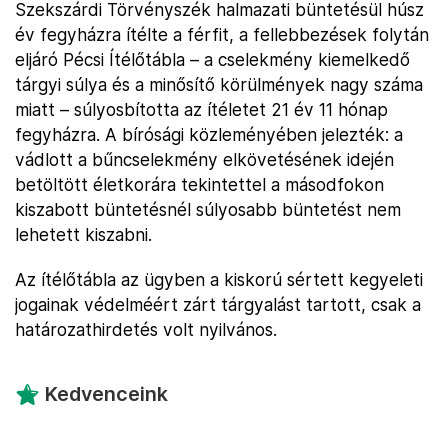
Szekszárdi Törvényszék halmazati büntetésül húsz
év fegyházra ítélte a férfit, a fellebbezések folytán
eljáró Pécsi Ítélőtábla – a cselekmény kiemelkedő
tárgyi súlya és a minősítő körülmények nagy száma
miatt – súlyosbította az ítéletet 21 év 11 hónap
fegyházra. A bírósági közleményében jelezték: a
vádlott a bűncselekmény elkövetésének idején
betöltött életkorára tekintettel a másodfokon
kiszabott büntetésnél súlyosabb büntetést nem
lehetett kiszabni.
Az ítélőtábla az ügyben a kiskorú sértett kegyeleti
jogainak védelméért zárt tárgyalást tartott, csak a
határozathirdetés volt nyilvános.
Kedvenceink