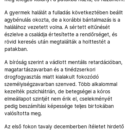
A gyermek halálát a fulladás következtében beállt
agybénulás okozta, de a korábbi bántalmazás is a
halálához vezetett volna. A sértett eltűnését
észlelve a családja értesítette a rendőrséget, és
rövid keresés után megtalálták a holttestét a
patakban.
A bíróság szerint a vádlott mentális retardációban,
magatartászavarban és a tinédzserkori
drogfogyasztás miatt kialakult fokozódó
személyiségzavarban szenved. Több alkalommal
kezelték pszichiátrián, de betegségei a kóros
elmeállapot szintjét nem érik el, cselekményét
pedig beszámítási képessége teljes birtokában
valósította meg.
Az első fokon tavaly decemberben ítéletet hirdető