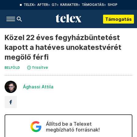
TELEX
AFTER
G7
KARAKTER
TÁMOGATÁS
SHOP
Támogatás
Közel 22 éves fegyházbüntetést
kapott a hatéves unokatestvérét
megölő férfi
frissítve
BELFÖLD
Ághassi Attila
Állítsd be a Telexet
megbízható forrásnak!