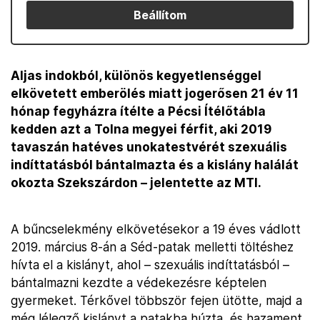
Beállítom
Aljas indokból, különös kegyetlenséggel
elkövetett emberölés miatt jogerősen 21 év 11
hónap fegyházra ítélte a Pécsi Ítélőtábla
kedden azt a Tolna megyei férfit, aki 2019
tavaszán hatéves unokatestvérét szexuális
indíttatásból bántalmazta és a kislány halálát
okozta Szekszárdon – jelentette az MTI.
A bűncselekmény elkövetésekor a 19 éves vádlott
2019. március 8-án a Séd-patak melletti töltéshez
hívta el a kislányt, ahol – szexuális indíttatásból –
bántalmazni kezdte a védekezésre képtelen
gyermeket. Térkővel többször fejen ütötte, majd a
még lélegző kislányt a patakba húzta, és hazament.