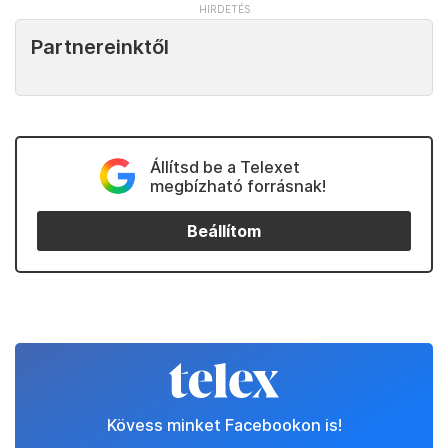
Partnereinktől
Állítsd be a Telexet
megbízható forrásnak!
Beállítom
Kövess minket Facebookon is!