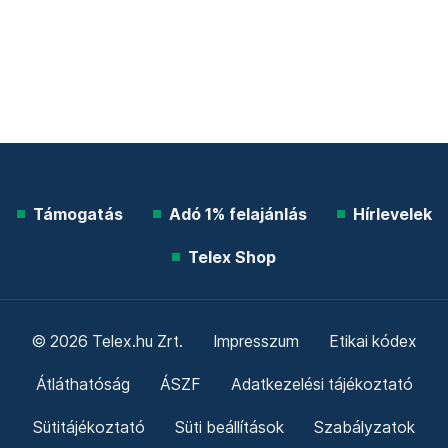
Támogatás
Adó 1% felajánlás
Hírlevelek
Telex Shop
© 2026 Telex.hu Zrt.
Impresszum
Etikai kódex
Átláthatóság
ÁSZF
Adatkezelési tájékoztató
Sütitájékoztató
Süti beállítások
Szabályzatok