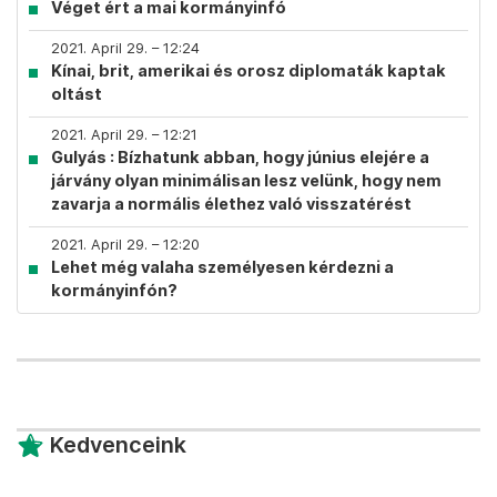
Véget ért a mai kormányinfó
2021. April 29. – 12:24
Kínai, brit, amerikai és orosz diplomaták kaptak
oltást
2021. April 29. – 12:21
Gulyás : Bízhatunk abban, hogy június elejére a
járvány olyan minimálisan lesz velünk, hogy nem
zavarja a normális élethez való visszatérést
2021. April 29. – 12:20
Lehet még valaha személyesen kérdezni a
kormányinfón?
Kedvenceink