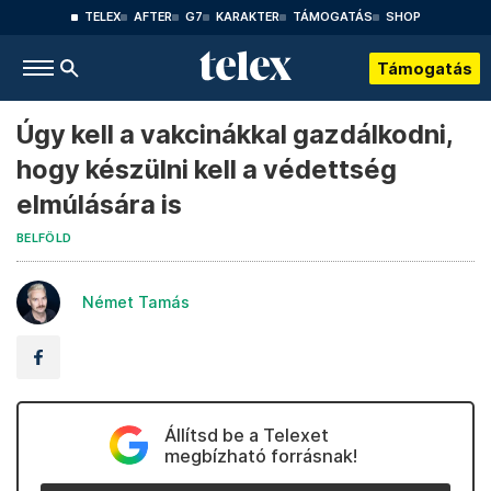
TELEX
AFTER
G7
KARAKTER
TÁMOGATÁS
SHOP
Támogatás
Úgy kell a vakcinákkal gazdálkodni,
hogy készülni kell a védettség
elmúlására is
BELFÖLD
Német Tamás
Állítsd be a Telexet
megbízható forrásnak!