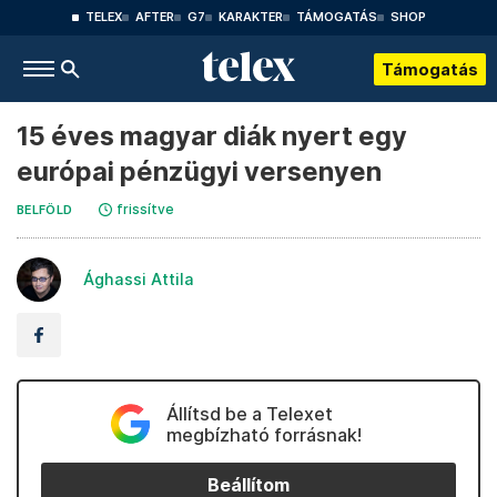
TELEX
AFTER
G7
KARAKTER
TÁMOGATÁS
SHOP
Támogatás
15 éves magyar diák nyert egy
európai pénzügyi versenyen
frissítve
BELFÖLD
Ághassi Attila
Állítsd be a Telexet
megbízható forrásnak!
Beállítom