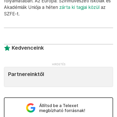
folyamatában. Az Európa: Színművészeti Iskolák és
Akadémiák Uniója a héten
zárta ki tagjai közül
az
SZFE-t.
Kedvenceink
Partnereinktől
Állítsd be a Telexet
megbízható forrásnak!