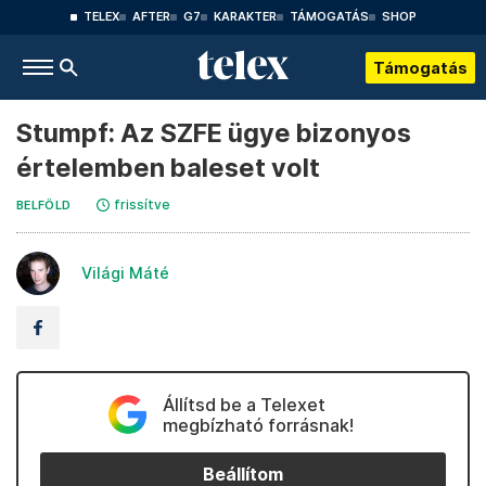
TELEX
AFTER
G7
KARAKTER
TÁMOGATÁS
SHOP
Támogatás
Stumpf: Az SZFE ügye bizonyos
értelemben baleset volt
frissítve
BELFÖLD
Világi Máté
Állítsd be a Telexet
megbízható forrásnak!
Beállítom