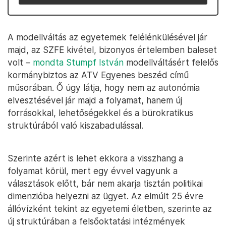
A modellváltás az egyetemek felélénkülésével jár
majd, az SZFE kivétel, bizonyos értelemben baleset
volt –
mondta Stumpf István
modellváltásért felelős
kormánybiztos az ATV Egyenes beszéd című
műsorában. Ő úgy látja, hogy nem az autonómia
elvesztésével jár majd a folyamat, hanem új
forrásokkal, lehetőségekkel és a bürokratikus
struktúrából való kiszabadulással.
Szerinte azért is lehet ekkora a visszhang a
folyamat körül, mert egy évvel vagyunk a
választások előtt, bár nem akarja tisztán politikai
dimenzióba helyezni az ügyet. Az elmúlt 25 évre
állóvízként tekint az egyetemi életben, szerinte az
új struktúrában a felsőoktatási intézmények