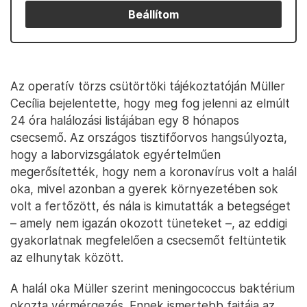
Beállítom
Az operatív törzs csütörtöki tájékoztatóján Müller
Cecília bejelentette, hogy meg fog jelenni az elmúlt
24 óra halálozási listájában egy 8 hónapos
csecsemő. Az országos tisztifőorvos hangsúlyozta,
hogy a laborvizsgálatok egyértelműen
megerősítették, hogy nem a koronavírus volt a halál
oka, mivel azonban a gyerek környezetében sok
volt a fertőzött, és nála is kimutatták a betegséget
– amely nem igazán okozott tüneteket –, az eddigi
gyakorlatnak megfelelően a csecsemőt feltüntetik
az elhunytak között.
A halál oka Müller szerint meningococcus baktérium
okozta vérmérgezés. Ennek ismertebb fajtája az