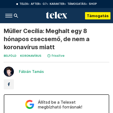
TELEX
AFTER
G7
KARAKTER
TÁMOGATÁS
SHOP
Támogatás
Müller Cecília: Meghalt egy 8
hónapos csecsemő, de nem a
koronavírus miatt
frissítve
BELFÖLD
KORONAVÍRUS
Fábián Tamás
Állítsd be a Telexet
megbízható forrásnak!