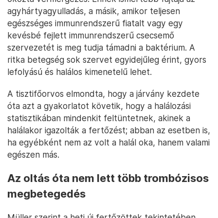
agyhártyagyulladás, a másik, amikor teljesen
egészséges immunrendszerű fiatalt vagy egy
kevésbé fejlett immunrendszerű csecsemő
szervezetét is meg tudja támadni a baktérium. A
ritka betegség sok szervet egyidejűleg érint, gyors
lefolyású és halálos kimenetelű lehet.
A tisztifőorvos elmondta, hogy a járvány kezdete
óta azt a gyakorlatot követik, hogy a halálozási
statisztikában mindenkit feltüntetnek, akinek a
halálakor igazolták a fertőzést; abban az esetben is,
ha egyébként nem az volt a halál oka, hanem valami
egészen más.
Az oltás óta nem lett több trombózisos
megbetegedés
Müller szerint a heti új fertőzöttek tekintetében