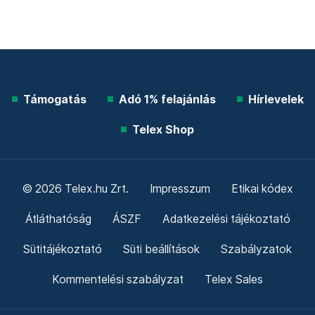
Támogatás
Adó 1% felajánlás
Hírlevelek
Telex Shop
© 2026 Telex.hu Zrt.
Impresszum
Etikai kódex
Átláthatóság
ÁSZF
Adatkezelési tájékoztató
Sütitájékoztató
Süti beállítások
Szabályzatok
Kommentelési szabályzat
Telex Sales