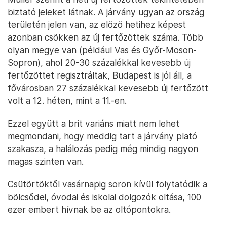
biztató jeleket látnak. A járvány ugyan az ország
területén jelen van, az előző hetihez képest
azonban csökken az új fertőzöttek száma. Több
olyan megye van (például Vas és Győr-Moson-
Sopron), ahol 20-30 százalékkal kevesebb új
fertőzöttet regisztráltak, Budapest is jól áll, a
fővárosban 27 százalékkal kevesebb új fertőzött
volt a 12. héten, mint a 11.-en.
Ezzel együtt a brit variáns miatt nem lehet
megmondani, hogy meddig tart a járvány plató
szakasza, a halálozás pedig még mindig nagyon
magas szinten van.
Csütörtöktől vasárnapig soron kívül folytatódik a
bölcsődei, óvodai és iskolai dolgozók oltása, 100
ezer embert hívnak be az oltópontokra.