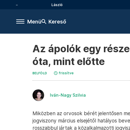
László
Menü
Kereső
Az ápolók egy része
óta, mint előtte
frissítve
BELFÖLD
Iván-Nagy Szilvia
Miközben az orvosok bérét jelentősen meg
jogviszony március elsejétől hatályos bev
rosszabbul jártak a közalkalmazotti jogvi