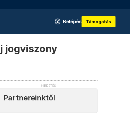
Belépés
Támogatás
j jogviszony
Partnereinktől