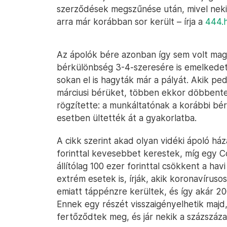
szerződések megszűnése után, mivel neki
arra már korábban sor került – írja a
444.
Az ápolók bére azonban így sem volt mag
bérkülönbség 3-4-szeresére is emelkedett
sokan el is hagyták már a pályát. Akik p
márciusi bérüket, többen ekkor döbbente
rögzítette: a munkáltatónak a korábbi bér
esetben ültették át a gyakorlatba.
A cikk szerint akad olyan vidéki ápoló há
forinttal kevesebbet kerestek, míg egy C
állítólag 100 ezer forinttal csökkent a hav
extrém esetek is, írják, akik koronavíruso
emiatt táppénzre kerültek, és így akár 200
Ennek egy részét visszaigényelhetik majd,
fertőződtek meg, és jár nekik a százszáz