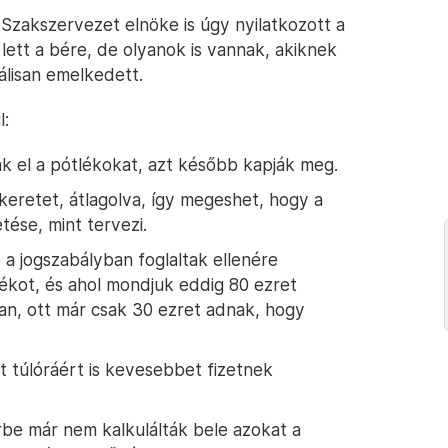
Szakszervezet elnöke is úgy nyilatkozott a
lett a bére, de olyanok is vannak, akiknek
álisan emelkedett.
l:
 el a pótlékokat, azt később kapják meg.
eretet, átlagolva, így megeshet, hogy a
ése, mint tervezi.
 a jogszabályban foglaltak ellenére
lékot, és ahol mondjuk eddig 80 ezret
ban, ott már csak 30 ezret adnak, hogy
t túlóráért is kevesebbet fizetnek
érbe már nem kalkulálták bele azokat a