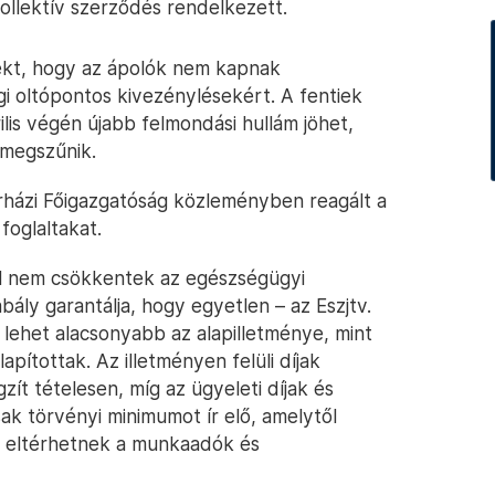
kollektív szerződés rendelkezett.
rekt, hogy az ápolók nem kapnak
i oltópontos kivezénylésekért. A fentiek
lis végén újabb felmondási hullám jöhet,
m megszűnik.
rházi Főigazgatóság közleményben reagált a
foglaltakat.
el nem csökkentek az egészségügyi
bály garantálja, hogy egyetlen – az Eszjtv.
 lehet alacsonyabb az alapilletménye, mint
pítottak. Az illetményen felüli díjak
ít tételesen, míg az ügyeleti díjak és
k törvényi minimumot ír elő, amelytől
– eltérhetnek a munkaadók és