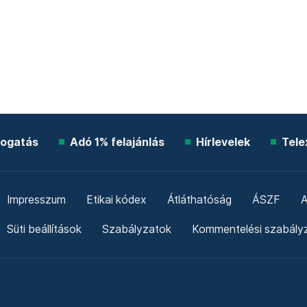
ogatás
Adó 1% felajánlás
Hírlevelek
Tele
Impresszum
Etikai kódex
Átláthatóság
ÁSZF
A
Süti beállítások
Szabályzatok
Kommentelési szabály