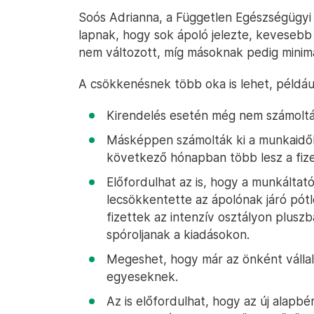
Soós Adrianna, a Független Egészségügyi 
lapnak, hogy sok ápoló jelezte, kevesebb 
nem változott, míg másoknak pedig minim
A csökkenésnek több oka is lehet, példáu
Kirendelés esetén még nem számolták
Másképpen számolták ki a munkaidők
következő hónapban több lesz a fizet
Előfordulhat az is, hogy a munkáltató
lecsökkentette az ápolónak járó pót
fizettek az intenzív osztályon plusz
spóroljanak a kiadásokon.
Megeshet, hogy már az önként vállal
egyeseknek.
Az is előfordulhat, hogy az új alapb