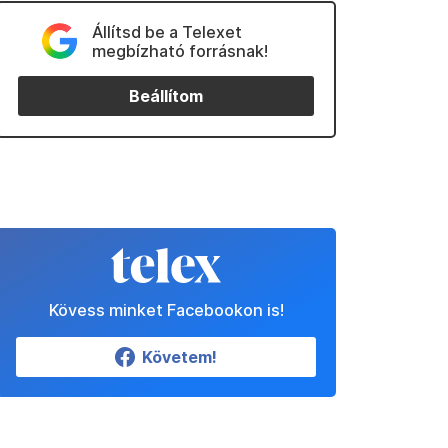
Állítsd be a Telexet
megbízható forrásnak!
Beállítom
Kövess minket Facebookon is!
Követem!