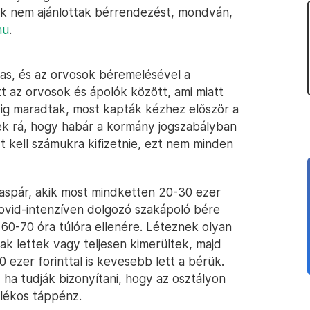
k nem ajánlottak bérrendezést, mondván,
hu
.
as, és az orvosok béremelésével a
 az orvosok és ápolók között, ami miatt
edig maradtak, most kapták kézhez először a
k rá, hogy habár a kormány jogszabályban
t kell számukra kifizetnie, ezt nem minden
zaspár, akik most mindketten 20-30 ezer
ovid-intenzíven dolgozó szakápoló bére
i 60-70 óra túlóra ellenére. Léteznek olyan
sak lettek vagy teljesen kimerültek, majd
 ezer forinttal is kevesebb lett a bérük.
 ha tudják bizonyítani, hogy az osztályon
alékos táppénz.