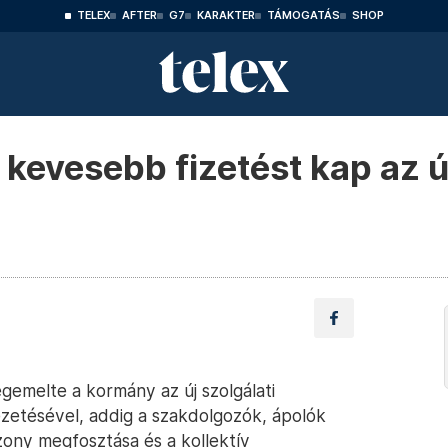
TELEX
AFTER
G7
KARAKTER
TÁMOGATÁS
SHOP
 kevesebb fizetést kap az ú
emelte a kormány az új szolgálati
ezetésével, addig a szakdolgozók, ápolók
szony megfosztása és a kollektív