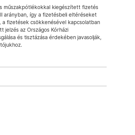
és műszakpótlékokkal kiegészített fizetés
 arányban, így a fizetésbeli eltéréseket
ák, a fizetések csökkenésével kapcsolatban
t jelzés az Országos Kórházi
gálása és tisztázása érdekében javasolják,
tójukhoz.