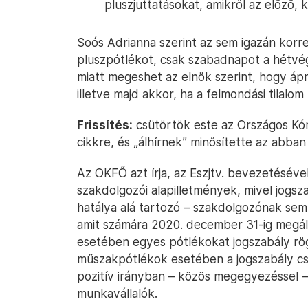
pluszjuttatásokat, amikről az előző, 
Soós Adrianna szerint az sem igazán kor
pluszpótlékot, csak szabadnapot a hétvég
miatt megeshet az elnök szerint, hogy ápri
illetve majd akkor, ha a felmondási tilalo
Frissítés:
csütörtök este az Országos Kó
cikkre, és „álhírnek” minősítette az abban 
Az OKFŐ azt írja, az Eszjtv. bevezetésév
szakdolgozói alapilletmények, mivel jogsza
hatálya alá tartozó – szakdolgozónak sem
amit számára 2020. december 31-ig megálla
esetében egyes pótlékokat jogszabály rögz
műszakpótlékok esetében a jogszabály csa
pozitív irányban – közös megegyezéssel 
munkavállalók.