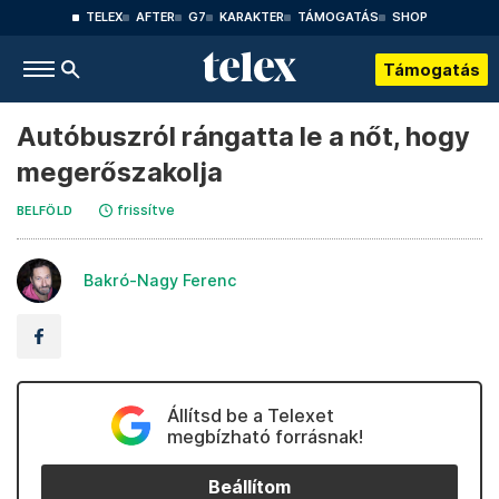
TELEX
AFTER
G7
KARAKTER
TÁMOGATÁS
SHOP
Támogatás
Autóbuszról rángatta le a nőt, hogy
megerőszakolja
frissítve
BELFÖLD
Bakró-Nagy Ferenc
Állítsd be a Telexet
megbízható forrásnak!
Beállítom