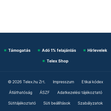
Támogatás
Adó 1% felajánlás
Hírlevelek
Telex Shop
© 2026 Telex.hu Zrt.
Impresszum
Etikai kódex
Átláthatóság
ÁSZF
Adatkezelési tájékoztató
Sütitájékoztató
Süti beállítások
Szabályzatok