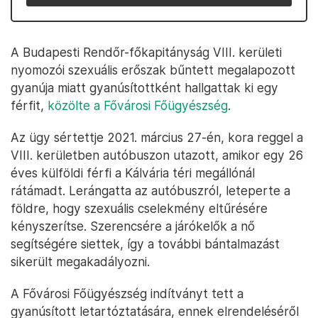
A Budapesti Rendőr-főkapitányság VIII. kerületi
nyomozói szexuális erőszak bűntett megalapozott
gyanúja miatt gyanúsítottként hallgattak ki egy
férfit,
közölte a Fővárosi Főügyészség
.
Az ügy sértettje 2021. március 27-én, kora reggel a
VIII. kerületben autóbuszon utazott, amikor egy 26
éves külföldi férfi a Kálvária téri megállónál
rátámadt. Lerángatta az autóbuszról, leteperte a
földre, hogy szexuális cselekmény eltűrésére
kényszerítse. Szerencsére a járókelők a nő
segítségére siettek, így a további bántalmazást
sikerült megakadályozni.
A Fővárosi Főügyészség indítványt tett a
gyanúsított letartóztatására, ennek elrendeléséről