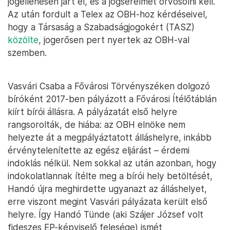
jogellenesen járt el, és a jogsérelmet orvosolni kell.
Az után fordult a Telex az OBH-hoz kérdéseivel,
hogy a Társaság a Szabadságjogokért (TASZ)
közölte
, jogerősen pert nyertek az OBH-val
szemben.
Vasvári Csaba a Fővárosi Törvényszéken dolgozó
bíróként 2017-ben pályázott a Fővárosi Ítélőtáblán
kiírt bírói állásra. A pályázatát első helyre
rangsorolták, de hiába: az OBH elnöke nem
helyezte át a megpályáztatott álláshelyre, inkább
érvénytelenítette az egész eljárást – érdemi
indoklás nélkül. Nem sokkal az után azonban, hogy
indokolatlannak ítélte meg a bírói hely betöltését,
Handó újra meghirdette ugyanazt az álláshelyet,
erre viszont megint Vasvári pályázata került első
helyre. Így Handó Tünde (aki Szájer József volt
fideszes EP-képviselő felesége) ismét