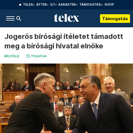
TELEX
AFTER
G7
KARAKTER
TÁMOGATÁS
SHOP
Támogatás
Jogerős bírósági ítéletet támadott
meg a bírósági hivatal elnöke
frissítve
BELFÖLD