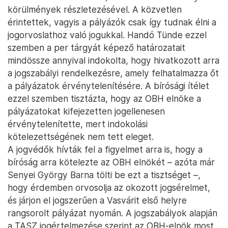
körülmények részletezésével. A közvetlen
érintettek, vagyis a pályázók csak így tudnak élni a
jogorvoslathoz való jogukkal. Handó Tünde ezzel
szemben a per tárgyát képező határozatait
mindössze annyival indokolta, hogy hivatkozott arra
a jogszabályi rendelkezésre, amely felhatalmazza őt
a pályázatok érvénytelenítésére. A bírósági ítélet
ezzel szemben tisztázta, hogy az OBH elnöke a
pályázatokat kifejezetten jogellenesen
érvénytelenítette, mert indokolási
kötelezettségének nem tett eleget.
A jogvédők hívták fel a figyelmet arra is, hogy a
bíróság arra kötelezte az OBH elnökét – azóta már
Senyei György Barna tölti be ezt a tisztséget –,
hogy érdemben orvosolja az okozott jogsérelmet,
és járjon el jogszerűen a Vasvárit első helyre
rangsorolt pályázat nyomán. A jogszabályok alapján
a TASZ jogértelmezése szerint az OBH-elnök most