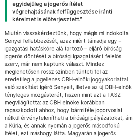
egyidejűleg a jogerős ítélet
végrehajtásának felfüggesztése iránti
kérelmet is előterjesztett.”
Miután visszakérdeztünk, hogy mégis mi indokolta
Senyei fellebbezését, azaz miért támadja egy –
igazgatási hatásköre alá tartozó – eljáró bíróság
jogerős döntését a bírósági igazgatásért felelős
szerv, már nem kaptunk választ. Mindez
meglehetősen rossz színben tünteti fel az
eredetileg a jogellenes OBH-elnöki joggyakorlattal
való szakítást ígérő Senyeit, illetve az új OBH-elnök
tényleges mozgásterét, hiszen mint azt a TASZ
megvilágította: az OBH elnöke korábban
ragaszkodott ahhoz, hogy bármiféle jogorvoslat
nélkül érvénytelenítheti a bírósági pályázatokat, ám
a Kúria, és annak nyomán a jogerős másodfokú
ítélet, ezt máshogy látta. Magyarán a jogerős