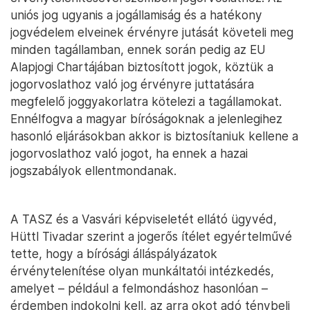
uniós jog ugyanis a jogállamiság és a hatékony
jogvédelem elveinek érvényre jutását követeli meg
minden tagállamban, ennek során pedig az EU
Alapjogi Chartájában biztosított jogok, köztük a
jogorvoslathoz való jog érvényre juttatására
megfelelő joggyakorlatra kötelezi a tagállamokat.
Ennélfogva a magyar bíróságoknak a jelenlegihez
hasonló eljárásokban akkor is biztosítaniuk kellene a
jogorvoslathoz való jogot, ha ennek a hazai
jogszabályok ellentmondanak.
A TASZ és a Vasvári képviseletét ellátó ügyvéd,
Hüttl Tivadar szerint a jogerős ítélet egyértelművé
tette, hogy a bírósági álláspályázatok
érvénytelenítése olyan munkáltatói intézkedés,
amelyet – például a felmondáshoz hasonlóan –
érdemben indokolni kell, az arra okot adó ténybeli