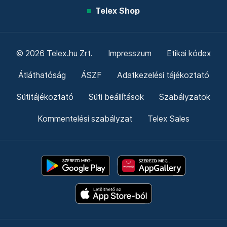
Telex Shop
© 2026 Telex.hu Zrt.
Impresszum
Etikai kódex
Átláthatóság
ÁSZF
Adatkezelési tájékoztató
Sütitájékoztató
Süti beállítások
Szabályzatok
Kommentelési szabályzat
Telex Sales