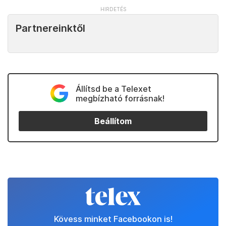
Partnereinktől
Állítsd be a Telexet
megbízható forrásnak!
Beállítom
Kövess minket Facebookon is!