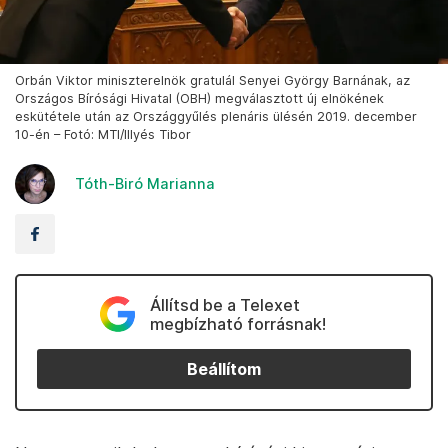
Orbán Viktor miniszterelnök gratulál Senyei György Barnának, az
Országos Bírósági Hivatal (OBH) megválasztott új elnökének
eskütétele után az Országgyűlés plenáris ülésén 2019. december
10-én – Fotó: MTI/Illyés Tibor
Tóth-Biró Marianna
Állítsd be a Telexet
megbízható forrásnak!
Beállítom