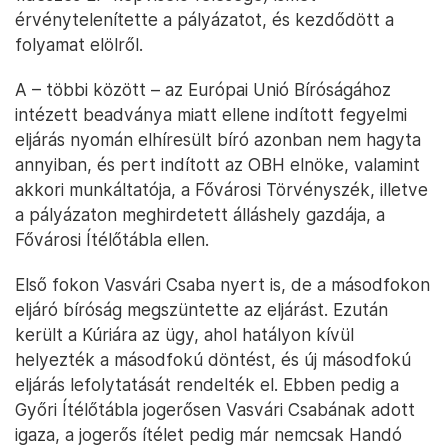
érvénytelenítette a pályázatot, és kezdődött a
folyamat elölről.
A – többi között – az Európai Unió Bíróságához
intézett beadványa miatt ellene indított fegyelmi
eljárás nyomán elhíresült bíró azonban nem hagyta
annyiban, és pert indított az OBH elnöke, valamint
akkori munkáltatója, a Fővárosi Törvényszék, illetve
a pályázaton meghirdetett álláshely gazdája, a
Fővárosi Ítélőtábla ellen.
Első fokon Vasvári Csaba nyert is, de a másodfokon
eljáró bíróság megszüntette az eljárást. Ezután
került a Kúriára az ügy, ahol hatályon kívül
helyezték a másodfokú döntést, és új másodfokú
eljárás lefolytatását rendelték el. Ebben pedig a
Győri Ítélőtábla jogerősen Vasvári Csabának adott
igaza, a jogerős ítélet pedig már nemcsak Handó