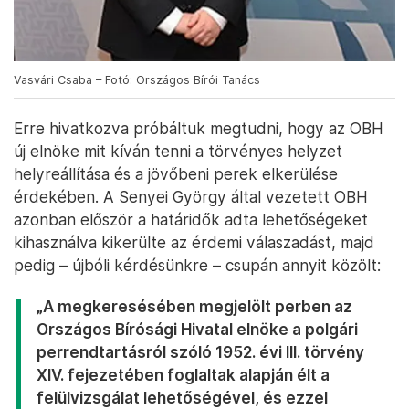
Vasvári Csaba – Fotó: Országos Bírói Tanács
Erre hivatkozva próbáltuk megtudni, hogy az OBH
új elnöke mit kíván tenni a törvényes helyzet
helyreállítása és a jövőbeni perek elkerülése
érdekében. A Senyei György által vezetett OBH
azonban először a határidők adta lehetőségeket
kihasználva kikerülte az érdemi válaszadást, majd
pedig – újbóli kérdésünkre – csupán annyit közölt:
„A megkeresésében megjelölt perben az
Országos Bírósági Hivatal elnöke a polgári
perrendtartásról szóló 1952. évi III. törvény
XIV. fejezetében foglaltak alapján élt a
felülvizsgálat lehetőségével, és ezzel