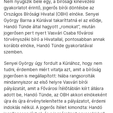
Nem nyugszik bele egy, a bírósági kinevezési
gyakorlatot érintő, jogerős bírói döntésbe az
Országos Bírósági Hivatal (OBH) elnöke. Senyei
György Barna a Kúriával takaríttatná el az elődje,
Handó Tünde által hagyott „romokat”, miután
jogerősen pert nyert Vasvári Csaba fővárosi
törvényszéki bíró a Hivatallal, pontosabban annak
korábbi elnöke, Handó Tünde gyakorlatával
szemben.
Senyei György úgy fordult a Kúriához, hogy nem
tudni, érdemben miért vitatja azt, amit a bíróság
jogerősen is megállapított: hiába rangsorolták
mindannyiszor az első helyre Vasvári bírói
pályázatát, amit a Fővárosi Ítélőtáblán kiírt állásra
adott be, Handó Tünde, az OBH akkori elnökeként
újra és újra érvénytelenítette a pályázatot, érdemi
indoklás nélkül. A jogerős ítélet kimondta: Handó