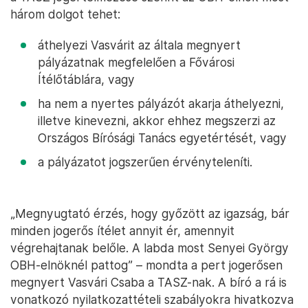
három dolgot tehet:
áthelyezi Vasvárit az általa megnyert
pályázatnak megfelelően a Fővárosi
Ítélőtáblára, vagy
ha nem a nyertes pályázót akarja áthelyezni,
illetve kinevezni, akkor ehhez megszerzi az
Országos Bírósági Tanács egyetértését, vagy
a pályázatot jogszerűen érvényteleníti.
„Megnyugtató érzés, hogy győzött az igazság, bár
minden jogerős ítélet annyit ér, amennyit
végrehajtanak belőle. A labda most Senyei György
OBH-elnöknél pattog” – mondta a pert jogerősen
megnyert Vasvári Csaba a TASZ-nak. A bíró a rá is
vonatkozó nyilatkozattételi szabályokra hivatkozva