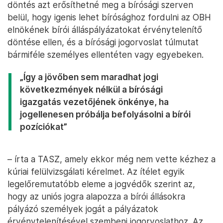
döntés azt erősíthetné meg a bírósági szerven
belül, hogy igenis lehet bírósághoz fordulni az OBH
elnökének bírói álláspályázatokat érvénytelenítő
döntése ellen, és a bírósági jogorvoslat túlmutat
bármiféle személyes ellentéten vagy egyebeken.
„Így a jövőben sem maradhat jogi
következmények nélkül a bírósági
igazgatás vezetőjének önkénye, ha
jogellenesen próbálja befolyásolni a bírói
pozíciókat”
– írta a TASZ, amely ekkor még nem vette kézhez a
kúriai felülvizsgálati kérelmet. Az ítélet egyik
legelőremutatóbb eleme a jogvédők szerint az,
hogy az uniós jogra alapozza a bírói állásokra
pályázó személyek jogát a pályázatok
érvénytelenítésével szembeni jogorvoslathoz. Az