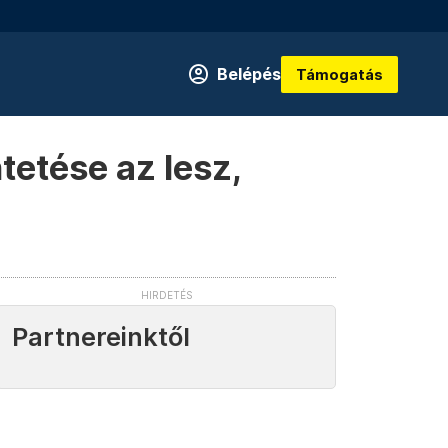
Belépés
Támogatás
etése az lesz,
Partnereinktől