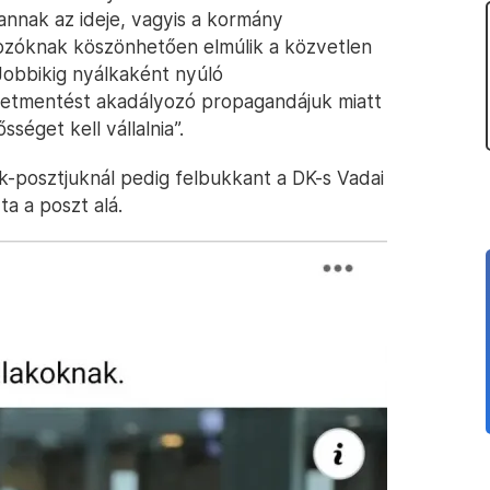
 annak az ideje, vagyis a kormány
ozóknak köszönhetően elmúlik a közvetlen
Jobbikig nyálkaként nyúló
életmentést akadályozó propagandájuk miatt
séget kell vállalnia”.
-posztjuknál pedig felbukkant a DK-s Vadai
ta a poszt alá.