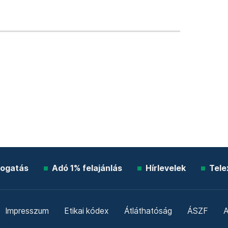
ogatás
Adó 1% felajánlás
Hírlevelek
Tele
Impresszum
Etikai kódex
Átláthatóság
ÁSZF
A