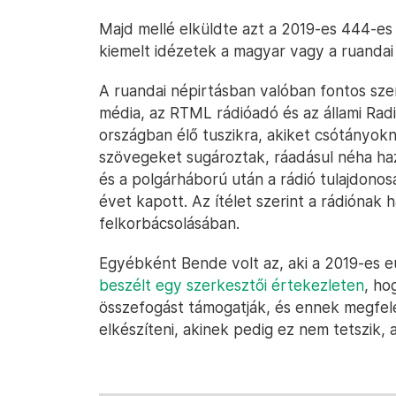
Majd mellé elküldte azt a 2019-es 444-e
kiemelt idézetek a magyar vagy a ruandai
A ruandai népirtásban valóban fontos sze
média, az RTML rádióadó és az állami Rad
országban élő tuszikra, akiket csótányokn
szövegeket sugároztak, ráadásul néha haz
és a polgárháború után a rádió tulajdonos
évet kapott. Az ítélet szerint a rádiónak 
felkorbácsolásában.
Egyébként Bende volt az, aki a 2019-es eu
beszélt egy szerkesztői értekezleten
, ho
összefogást támogatják, és ennek megfelel
elkészíteni, akinek pedig ez nem tetszik, 