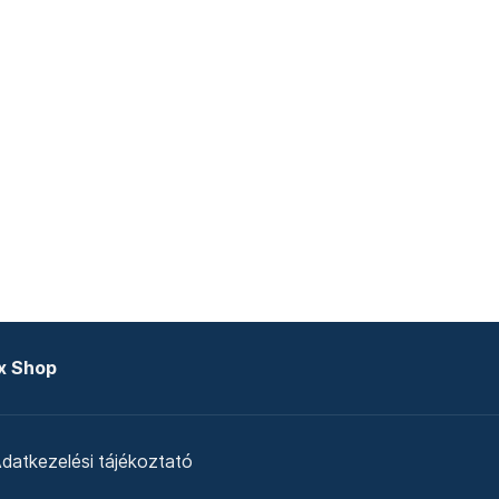
x Shop
datkezelési tájékoztató