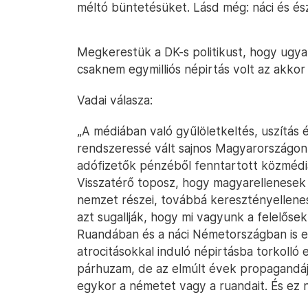
méltó büntetésüket. Lásd még: náci és ész
Megkerestük a DK-s politikust, hogy ugya
csaknem egymilliós népirtás volt az akko
Vadai válasza:
„A médiában való gyűlöletkeltés, uszítás 
rendszeressé vált sajnos Magyarországon.
adófizetők pénzéből fenntartott közmédi
Visszatérő toposz, hogy magyarellenesek
nemzet részei, továbbá keresztényellen
azt sugallják, hogy mi vagyunk a felelőse
Ruandában és a náci Németországban is ez
atrocitásokkal induló népirtásba torkolló
párhuzam, de az elmúlt évek propagandáj
egykor a németet vagy a ruandait. És ez