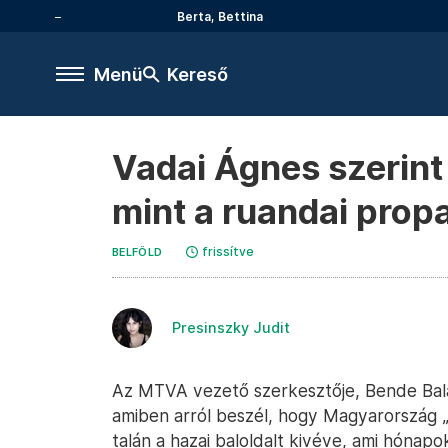
Berta, Bettina
Menü
Kereső
Vadai Ágnes szerint
mint a ruandai prop
frissítve
BELFÖLD
Presinszky Judit
Az MTVA vezető szerkesztője, Bende Balázs
amiben arról beszél, hogy Magyarország „él
talán a hazai baloldalt kivéve, ami hóna