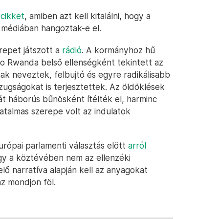
s
cikket
, amiben azt kell kitalálni, hogy a
 médiában hangoztak-e el.
repet játszott a
rádió
. A kormányhoz hű
io Rwanda belső ellenségként tekintett az
ak neveztek, felbujtó és egyre radikálisabb
ugságokat is terjesztettek. Az öldöklések
át háborús bűnösként ítélték el, harminc
hatalmas szerepe volt az indulatok
rópai parlamenti választás előtt
arról
gy a köztévében nem az ellenzéki
ő narratíva alapján kell az anyagokat
az mondjon föl.