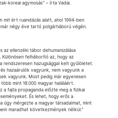
ak-koreai agymosás” – írta Vadai.
n mit ért ruandázás alatt, ahol 1994-ben
r már négy éve tartó polgárháború végén.
és az ellenzéki tábor dehumanizálása
 Különösen felháborító az, hogy az
a rendszeresen hazugsággal kelt gyűlöletet.
 és hazaárulók vagyunk, nem vagyunk a
esek vagyunk. Most pedig már egyenesen
k több mint 18.000 magyar haláláért.
 a fajta propaganda előzte meg a fizikai
 eseményeket. És lehet, hogy erős a
a úgy mérgezte a magyar társadalmat, mint
 nem maradhat következmények nélkül.”