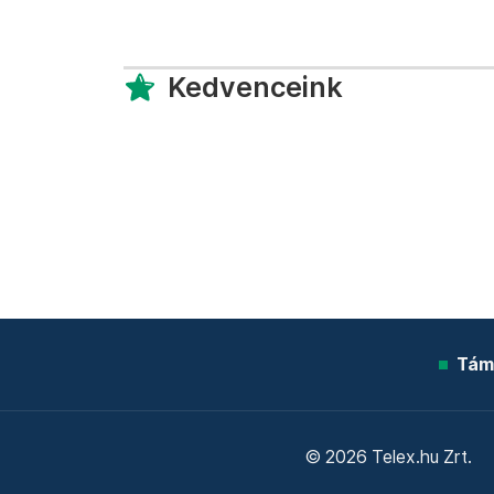
Kedvenceink
Tám
© 2026 Telex.hu Zrt.