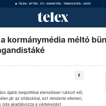
TELEX
AFTER
G7
KARAKTER
TÁMOGATÁS
SHOP
 a kormánymédia méltó bünt
agandistáké
 újabb belpolitikai elemzéssel rukkolt elő,
en jár az oltásokkal, ezt mindenki elismeri,
pok óda akadályozza a védekezést