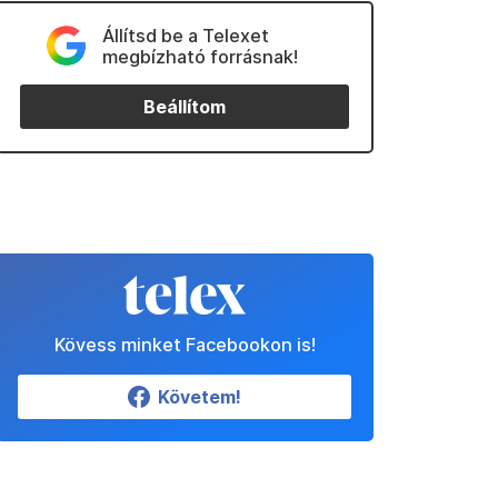
Állítsd be a Telexet
megbízható forrásnak!
Beállítom
Kövess minket Facebookon is!
Követem!