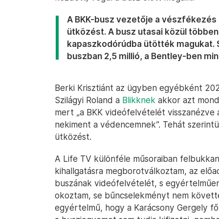
A BKK-busz vezetője a vészfékezés e
ütközést. A busz utasai közül többen 
kapaszkodórúdba ütötték magukat. S
buszban 2,5 millió, a Bentley-ben mint
Berki Krisztiánt az ügyben egyébként 202
Szilágyi Roland a
Blikknek
akkor azt mondt
mert „a BKK videófelvételét visszanézve a
nekiment a védencemnek”. Tehát szerintük
ütközést.
A Life TV különféle műsoraiban felbukkanó
kihallgatásra megborotválkoztam, az elő
buszának videófelvételét, s egyértelműen
okoztam, se bűncselekményt nem követtem
egyértelmű, hogy a Karácsony Gergely fő