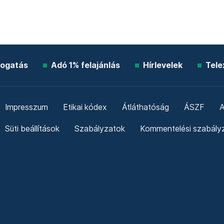
ogatás
Adó 1% felajánlás
Hírlevelek
Tele
Impresszum
Etikai kódex
Átláthatóság
ÁSZF
A
Süti beállítások
Szabályzatok
Kommentelési szabály