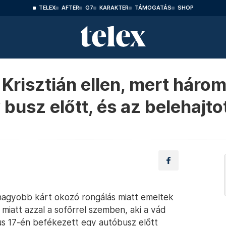
TELEX
AFTER
G7
KARAKTER
TÁMOGATÁS
SHOP
Krisztián ellen, mert háro
busz előtt, és az belehajto
e nagyobb kárt okozó rongálás miatt emeltek
iatt azzal a sofőrrel szemben, aki a vád
us 17-én befékezett egy autóbusz előtt