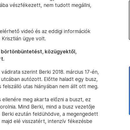
iába vészfékezett, nem tudott megállni,
elérhető videó és az eddigi információk
 Krisztián ügye volt.
 börtönbüntetést, közügyektől,
t.
 vádirata szerint Berki 2018. március 17-én,
 utcában autózott. Előtte haladt egy busz,
s felszálló utas hiányában nem állt ott meg.
és ellenére meg akarta előzni a buszt, ez
sorolnia. Mind Berki, mind a busz vezetője
ő Berki ezután feldühödve, a megengedett
majd elé visszatért, intenzív fékezésbe