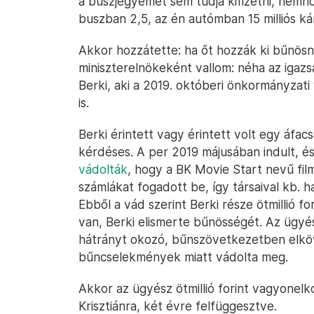
a buszjegyemet sem tudja kifizetni, nemho
buszban 2,5, az én autómban 15 milliós ká
Akkor hozzátette: ha őt hozzák ki bűnösne
miniszterelnökeként vallom: néha az igazsá
Berki, aki a 2019. októberi önkormányzati
is.
Berki érintett vagy érintett volt egy áfac
kérdéses. A per 2019 májusában indult, és
vádolták
, hogy a BK Movie Start nevű fil
számlákat fogadott be, így társaival kb. ha
Ebből a vád szerint Berki része ötmillió f
van, Berki elismerte bűnösségét. Az ügyé
hátrányt okozó, bűnszövetkezetben elköv
bűncselekmények miatt vádolta meg.
Akkor az ügyész ötmillió forint vagyonelk
Krisztiánra, két évre felfüggesztve.