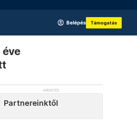
Belépés
Támogatás
m éve
tt
Partnereinktől