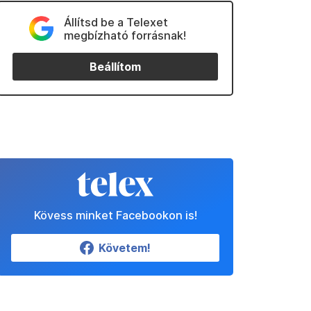
Állítsd be a Telexet
megbízható forrásnak!
Beállítom
Kövess minket Facebookon is!
Követem!