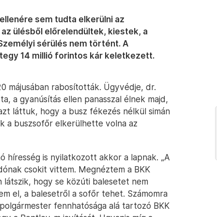
llenére sem tudta elkerülni az
az ülésből előrelendültek, kiestek, a
zemélyi sérülés nem történt. A
egy 14 millió forintos kár keletkezett.
0 májusában rabosították. Ügyvédje, dr.
a, a gyanúsítás ellen panasszal élnek majd,
zt láttuk, hogy a busz fékezés nélkül simán
 a buszsofőr elkerülhette volna az
 híresség is nyilatkozott akkor a lapnak. „A
adónak csokit vittem. Megnéztem a BKK
 látszik, hogy se közúti balesetet nem
 el, a balesetről a sofőr tehet. Számomra
polgármester fennhatósága alá tartozó BKK