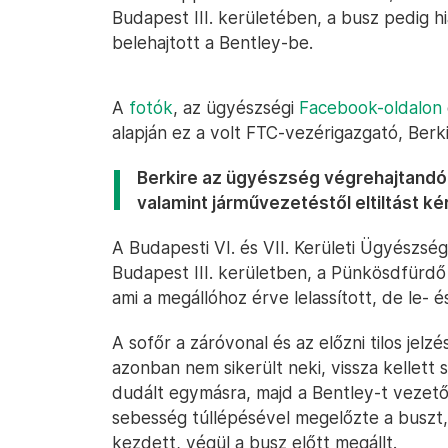
Budapest III. kerületében, a busz pedig h
belehajtott a Bentley-be.
A
fotók
, az ügyészségi
Facebook-oldalon
alapján ez a volt FTC-vezérigazgató, Berki
Berkire az ügyészség végrehajtandó
valamint járművezetéstől eltiltást kér
A Budapesti VI. és VII. Kerületi Ügyészség
Budapest III. kerületben, a Pünkösdfürdő
ami a megállóhoz érve lelassított, de le- é
A sofőr a záróvonal és az előzni tilos jelz
azonban nem sikerült neki, vissza kellett 
dudált egymásra, majd a Bentley-t vezet
sebesség túllépésével megelőzte a buszt, 
kezdett, végül a busz előtt megállt.