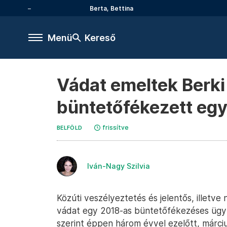
Berta, Bettina
Menü
Kereső
Vádat emeltek Berki 
büntetőfékezett egy 
frissítve
BELFÖLD
Iván-Nagy Szilvia
Közúti veszélyeztetés és jelentős, illetv
vádat egy 2018-as büntetőfékezéses ügy m
szerint éppen három évvel ezelőtt, márci