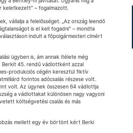
gy a Bentley-m javítását. Ugyanis míg a
r keletkezett” – fogalmazott.
k, vállalja a felelősséget. „Az ország leendő
gtalanságot is el kell fogadni” – mondta
 választáson indult a főpolgármesteri címért
salási ügyben is, ám annak ítélete még
 Berkit 45. rendű vádlottként azzal
mes-produkciós cégén keresztül fiktív
tmilliárd forintos adócsalás részese volt.
orint volt. Az ügynek összesen 64 vádlottja
szség a vádlottakat különösen nagy vagyoni
etett költségvetési csalás és más
obzás mellett egy év börtönt kért Berki