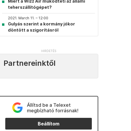
Miért a Wizz Air működteti az állami
teherszállítógépet?
2021. March 11. – 12:00
Gulyás szerint a kormány jókor
döntött a szigorításról
Partnereinktől
Állítsd be a Telexet
megbízható forrásnak!
Beállítom