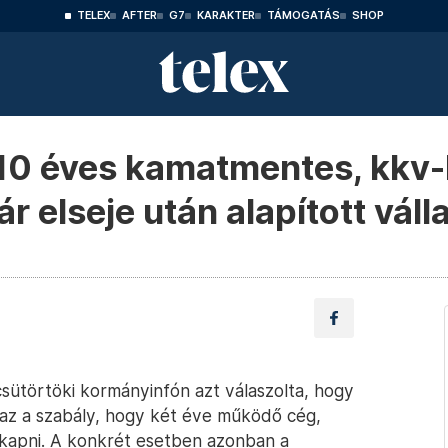
TELEX
AFTER
G7
KARAKTER
TÁMOGATÁS
SHOP
 10 éves kamatmentes, kkv-
ár elseje után alapított vál
 csütörtöki kormányinfón azt válaszolta, hogy
az a szabály, hogy két éve működő cég,
gkapni. A konkrét esetben azonban a