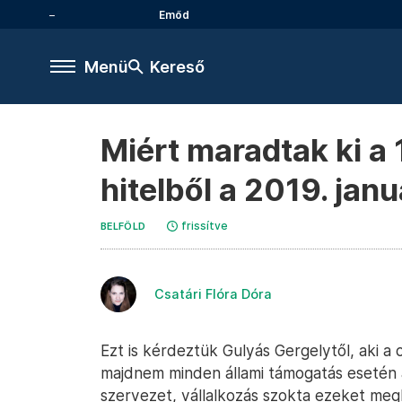
Emőd
Menü
Kereső
Miért maradtak ki a
hitelből a 2019. janu
frissítve
BELFÖLD
Csatári Flóra Dóra
Ezt is kérdeztük Gulyás Gergelytől, aki a
majdnem minden állami támogatás esetén 
szervezet, vállalkozás szokta ezeket me