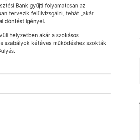
esztési Bank gyűjti folyamatosan az
an tervezik felülvizsgálni, tehát „akár
i döntést igényel.
üli helyzetben akár a szokásos
kásos szabályok kétéves működéshez szokták
ulyás.