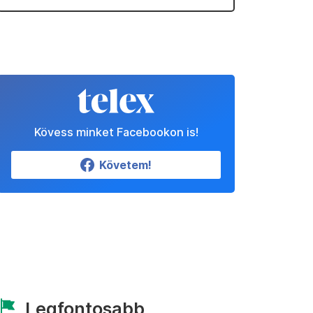
Kövess minket Facebookon is!
Követem!
Legfontosabb