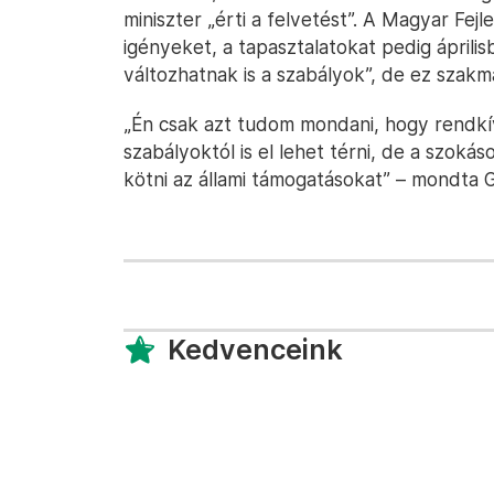
miniszter „érti a felvetést”. A Magyar Fejl
igényeket, a tapasztalatokat pedig áprilisb
változhatnak is a szabályok”, de ez szakma
„Én csak azt tudom mondani, hogy rendkív
szabályoktól is el lehet térni, de a szo
kötni az állami támogatásokat” – mondta G
Kedvenceink