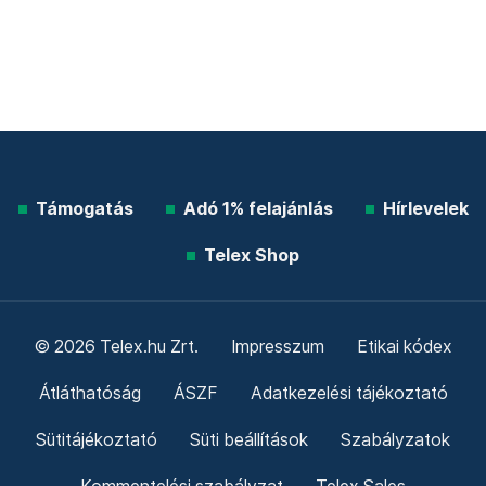
Támogatás
Adó 1% felajánlás
Hírlevelek
Telex Shop
© 2026 Telex.hu Zrt.
Impresszum
Etikai kódex
Átláthatóság
ÁSZF
Adatkezelési tájékoztató
Sütitájékoztató
Süti beállítások
Szabályzatok