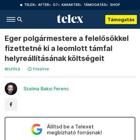
TELEX
AFTER
G7
KARAKTER
TÁMOGATÁS
SHOP
Támogatás
Eger polgármestere a felelősökkel
fizettetné ki a leomlott támfal
helyreállításának költségeit
frissítve
BELFÖLD
Szalma Baksi Ferenc
Állítsd be a Telexet
megbízható forrásnak!