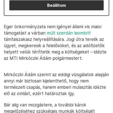
Beállítom
Eger önkormányzata nem igényel állami vis maior
támogatást a várban
múlt szerdán leomlott
támfalszakasz helyreállítására. Jogi útra terelik az
ügyet, megkeresik a felelősöket, és az adófizetők
helyett velük téríttetik meg a költségeket – idézte
az MTI Mirkóczki Ádám polgármestert.
Mirkóczki Ádám szerint az eddigi vizsgálatok alapján
annyi már biztosan kijelenthető, hogy nem
természeti csapás, hanem emberi mulasztás idézte
elő az omlást, ezért határoztak így.
Bár alig van mozgástere, a további károk
megelőzéséhez szükséges munkák költségét