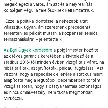
megelőlegezi a város, ám azt és a helyreállítás
költségeit végül a felelősöknek kell kifizetniük.
„Ezzel a politikai döntéssel a nehezebb utat
választjuk ugyan, ám szeretnénk precedenst
teremteni és példát mutatni a közpénzek felelős
felhasználására” – jelentette ki.
Az Egri Ügyek kérdésére
a polgármester közölte,
az ötéves garancia keretében a kivitelező és a
statikus 2016-tól minden évben vizsgálta a várat, ha
hibát találtak, azt javították, például fugázással. Azt
viszont, hogy a repedések ellenére a statikus miért
állapította meg a legutóbbi, decemberben történt
vizsgálat során, hogy a bástya támfala biztonságos
és nincs omlásveszély, nem tudta megmondani
Mirkóczki.