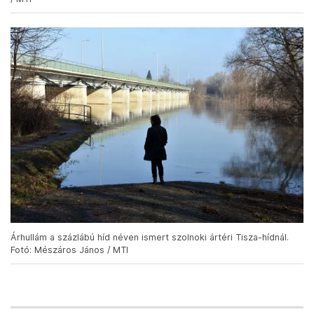
Árhullám a százlábú híd néven ismert szolnoki ártéri Tisza-hídnál.
Fotó: Mészáros János / MTI