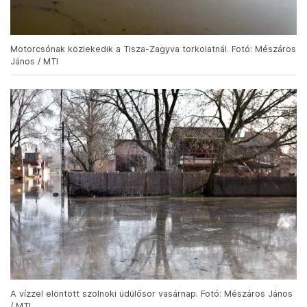
Motorcsónak közlekedik a Tisza-Zagyva torkolatnál. Fotó: Mészáros
János / MTI
A vízzel elöntött szolnoki üdülősor vasárnap. Fotó: Mészáros János
/ MTI