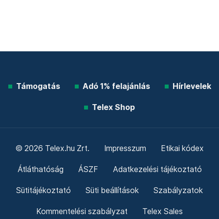
Támogatás
Adó 1% felajánlás
Hírlevelek
Telex Shop
© 2026 Telex.hu Zrt.
Impresszum
Etikai kódex
Átláthatóság
ÁSZF
Adatkezelési tájékoztató
Sütitájékoztató
Süti beállítások
Szabályzatok
Kommentelési szabályzat
Telex Sales