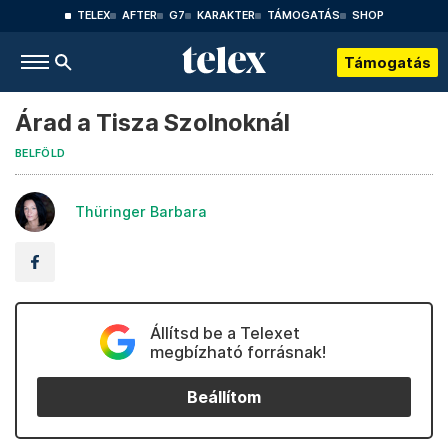
TELEX
AFTER
G7
KARAKTER
TÁMOGATÁS
SHOP
Támogatás
Árad a Tisza Szolnoknál
BELFÖLD
Thüringer Barbara
Állítsd be a Telexet
megbízható forrásnak!
Beállítom