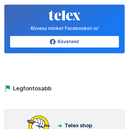
Kövess minket Facebookon is!
Követem!
Legfontosabb
Telex shop