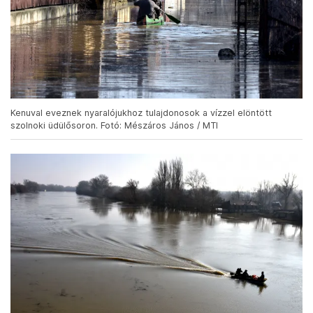
Kenuval eveznek nyaralójukhoz tulajdonosok a vízzel elöntött
szolnoki üdülősoron. Fotó: Mészáros János / MTI