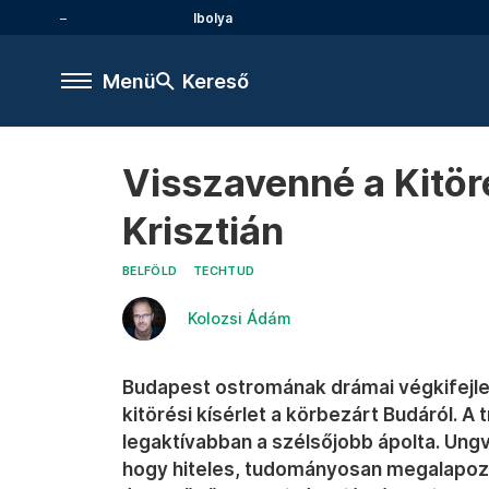
Ibolya
Menü
Kereső
Visszavenné a Kitör
Krisztián
BELFÖLD
TECHTUD
Kolozsi Ádám
Budapest ostromának drámai végkifejlet
kitörési kísérlet a körbezárt Budáról. A
legaktívabban a szélsőjobb ápolta. Ungvá
hogy hiteles, tudományosan megalapozot