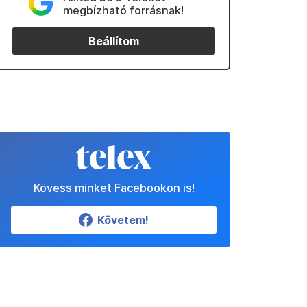
megbízható forrásnak!
Beállítom
Kövess minket Facebookon is!
Követem!