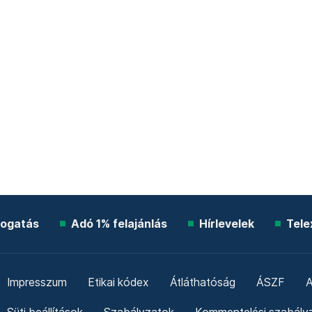
ogatás
Adó 1% felajánlás
Hírlevelek
Tele
Impresszum
Etikai kódex
Átláthatóság
ÁSZF
A