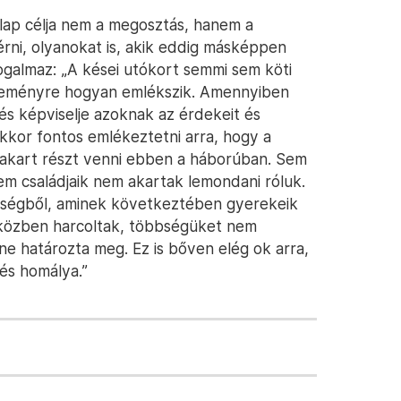
nlap célja nem a megosztás, hanem a
érni, olyanokat is, akik eddig másképpen
ogalmaz: „A kései utókort semmi sem köti
eseményre hogyan emlékszik. Amennyiben
s képviselje azoknak az érdekeit és
kkor fontos emlékeztetni arra, hogy a
kart részt venni ebben a háborúban. Sem
em családjaik nem akartak lemondani róluk.
sségből, aminek következtében gyerekeik
iközben harcoltak, többségüket nem
e határozta meg. Ez is bőven elég ok arra,
és homálya.”