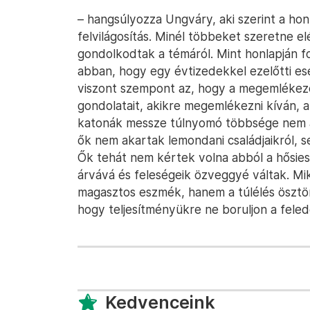
– hangsúlyozza Ungváry, aki szerint a ho
felvilágosítás. Minél többeket szeretne el
gondolkodtak a témáról. Mint honlapján f
abban, hogy egy évtizedekkel ezelőtti 
viszont szempont az, hogy a megemlékezé
gondolatait, akikre megemlékezni kíván, a
katonák messze túlnyomó többsége nem a
ők nem akartak lemondani családjaikról, s
Ők tehát nem kértek volna abból a hősie
árvává és feleségeik özveggyé váltak. M
magasztos eszmék, hanem a túlélés ösztön
hogy teljesítményükre ne boruljon a feled
Kedvenceink