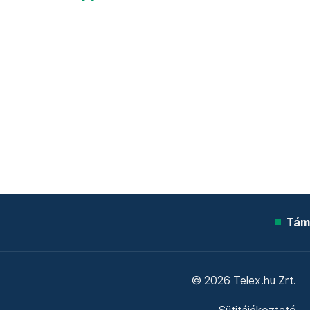
Tám
© 2026 Telex.hu Zrt.