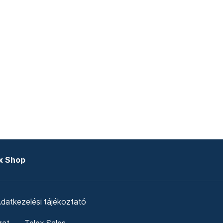
x Shop
datkezelési tájékoztató