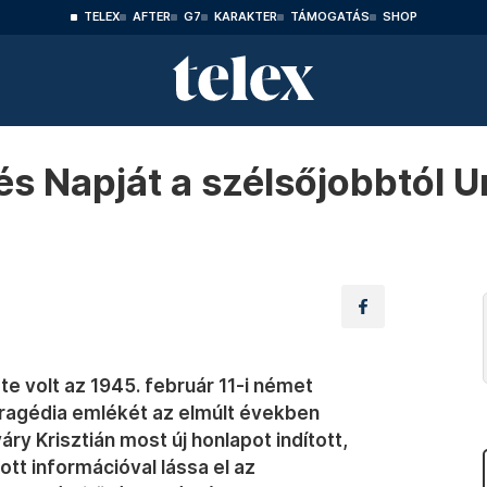
TELEX
AFTER
G7
KARAKTER
TÁMOGATÁS
SHOP
és Napját a szélsőjobbtól 
e volt az 1945. február 11-i német
 tragédia emlékét az elmúlt években
ry Krisztián most új honlapot indított,
t információval lássa el az