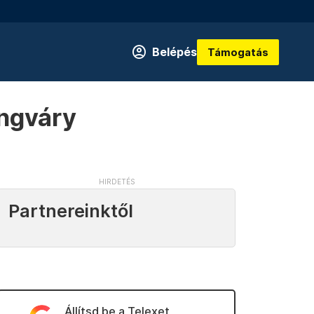
Belépés
Támogatás
Ungváry
Partnereinktől
Állítsd be a Telexet