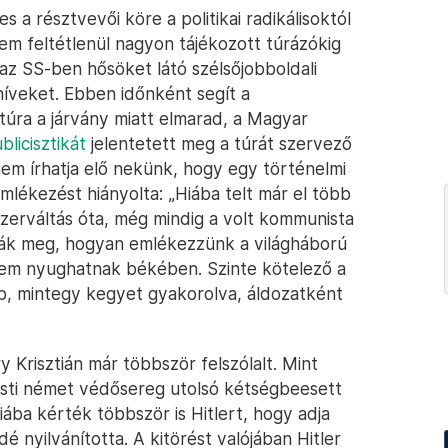
a résztvevői köre a politikai radikálisoktól
m feltétlenül nagyon tájékozott túrázókig
az SS-ben hősöket látó szélsőjobboldali
híveket. Ebben időnként segít a
túra a járvány miatt elmarad, a Magyar
blicisztikát
jelentetett meg a túrát szervező
nem írhatja elő nekünk, hogy egy történelmi
mlékezést hiányolta: „Hiába telt már el több
zerváltás óta, még mindig a volt kommunista
zzák meg, hogyan emlékezzünk a világháború
sem nyughatnak békében. Szinte kötelező a
b, mintegy kegyet gyakorolva, áldozatként
 Krisztián már többször felszólalt. Mint
pesti német védősereg utolsó kétségbeesett
iába kérték többször is Hitlert, hogy adja
 nyilvánította. A kitörést valójában Hitler