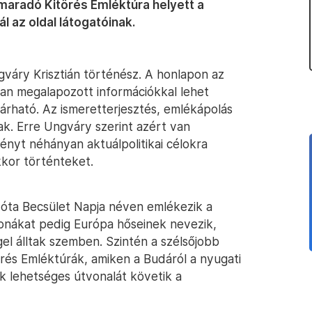
lmaradó Kitörés Emléktúra helyett a
ál az oldal látogatóinak.
ngváry Krisztián történész. A honlapon az
san megalapozott információkkal lehet
ejárható. Az ismeretterjesztés, emlékápolás
nak. Erre Ungváry szerint azért van
ényt néhányan aktuálpolitikai célokra
kkor történteket.
 óta Becsület Napja néven emlékezik a
tonákat pedig Európa hőseinek nevezik,
el álltak szemben. Szintén a szélsőjobb
rés Emléktúrák, amiken a Budáról a nyugati
k lehetséges útvonalát követik a