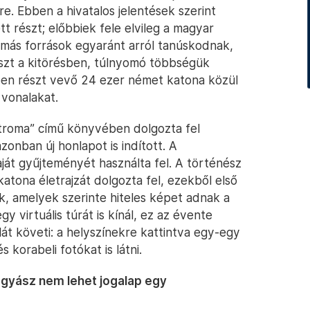
re. Ebben a hivatalos jelentések szerint
t részt; előbbiek fele elvileg a magyar
 más források egyaránt arról tanúskodnak,
észt a kitörésben, túlnyomó többségük
ben részt vevő 24 ezer német katona közül
 vonalakat.
troma” című könyvében dolgozta fel
zonban új honlapot is indított. A
ját gyűjteményét használta fel. A történész
tona életrajzát dolgozta fel, ezekből első
k, amelyek szerinte hiteles képet adnak a
y virtuális túrát is kínál, ez az évente
t követi: a helyszínekre kattintva egy-egy
 korabeli fotókat is látni.
 gyász nem lehet jogalap egy