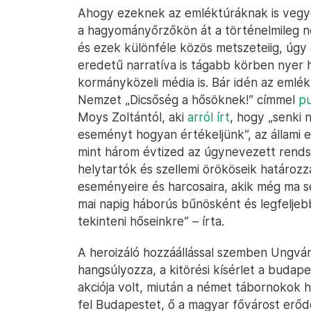
Ahogy ezeknek az emléktúráknak is vegyes 
a hagyományőrzőkön át a történelmileg ne
és ezek különféle közös metszeteiig, úgy 
eredetű narratíva is tágabb körben nyer 
kormányközeli média is. Bár idén az emlék
Nemzet „Dicsőség a hősöknek!” címmel
pu
Moys Zoltántól, aki
arról írt
, hogy „senki 
eseményt hogyan értékeljünk”, az állami e
mint három évtized az úgynevezett rends
helytartók és szellemi örököseik határo
eseményeire és harcosaira, akik még ma 
mai napig háborús bűnösként és legfeljeb
tekinteni hőseinkre” – írta.
A heroizáló hozzáállással szemben Ungváry
hangsúlyozza, a kitörési kísérlet a buda
akciója volt, miután a német tábornokok h
fel Budapestet, ő a magyar fővárost erőddé