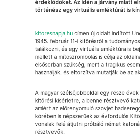
érdeklődőket. Az idén a járvány miatt e
történész egy virtuális emléktúrát is kín
kitoresnapja.hu
címen új oldalt indított U
1945. február 11-i kitörésről a tudományo
találkozni, és egy virtuális emléktúra is b
mellett a mítoszrombolás is célja az oldal
elsősorban szükség, mert a tragikus esem
használják, és eltorzítva mutatják be az a
A magyar szélsőjobboldal egy része évek
kitörési kísérletre, a benne résztvevő ka
amiért az előrenyomuló szovjet hadseregg
körében is népszerűek az évfordulós Kitö
vonalak felé átjutni próbáló német katoná
résztvevők.