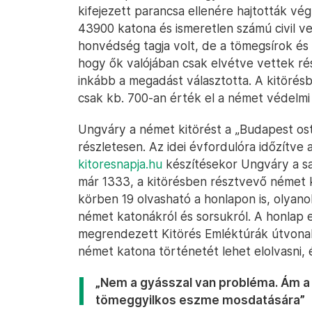
kifejezett parancsa ellenére hajtották vég
43900 katona és ismeretlen számú civil vet
honvédség tagja volt, de a tömegsírok és
hogy ők valójában csak elvétve vettek r
inkább a megadást választotta. A kitörés
csak kb. 700-an érték el a német védelmi
Ungváry a német kitörést a „Budapest os
részletesen. Az idei évfordulóra időzítve a
kitoresnapja.hu
készítésekor Ungváry a sa
már 1333, a kitörésben résztvevő német ka
körben 19 olvasható a honlapon is, olyano
német katonákról és sorsukról. A honlap eg
megrendezett Kitörés Emléktúrák útvonalá
német katona történetét lehet elolvasni, és
„Nem a gyásszal van probléma. Ám a
tömeggyilkos eszme mosdatására”