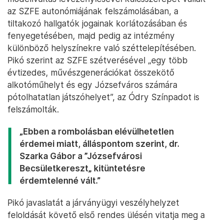
az SZFE autonómiájának felszámolásában, a
tiltakozó hallgatók jogainak korlátozásában és
fenyegetésében, majd pedig az intézmény
különböző helyszínekre való széttelepítésében.
Pikó szerint az SZFE szétverésével „egy több
évtizedes, művészgenerációkat összekötő
alkotóműhelyt és egy Józsefváros számára
pótolhatatlan játszóhelyet”, az Ódry Színpadot is
felszámolták.
„Ebben a rombolásban elévülhetetlen
érdemei miatt, álláspontom szerint, dr.
Szarka Gábor a ”Józsefvárosi
Becsületkereszt„ kitüntetésre
érdemtelenné vált.”
Pikó javaslatát a járványügyi veszélyhelyzet
feloldását követő első rendes ülésén vitatja meg a