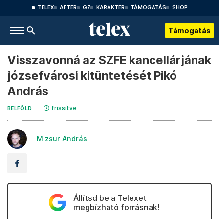
TELEX
AFTER
G7
KARAKTER
TÁMOGATÁS
SHOP
Támogatás
Visszavonná az SZFE kancellárjának
józsefvárosi kitüntetését Pikó
András
frissítve
BELFÖLD
Mizsur András
Állítsd be a Telexet
megbízható forrásnak!