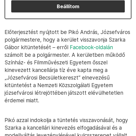
Beállítom
Előterjesztést nyújtott be Pikó András, Józsefváros
polgármestere, hogy a kerület visszavonja Szarka
Gábor kitüntetését – erről
Facebook-oldalán
számolt be a polgármester. A kerületben működő
Színház- és Filmművészeti Egyetem ősszel
kinevezett kancellárja tíz éve kapta meg a
„Józsefvárosi Becsületkereszt” elnevezésű
kitüntetést a Nemzeti Közszolgálati Egyetem
józsefvárosi létrejöttében játszott elévülhetetlen
érdemei miatt.
Pikó azzal indokolja a tüntetés visszavonását, hogy
Szarka a kancellári kinevezés elfogadásával és a
modellváltás levezénylésével kulcsszerepet vállalt