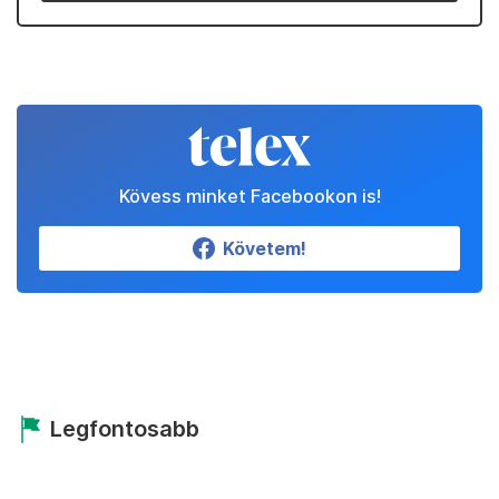
Kövess minket Facebookon is!
Követem!
Legfontosabb