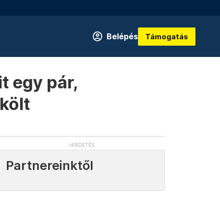
Belépés
Támogatás
t egy pár,
költ
Partnereinktől