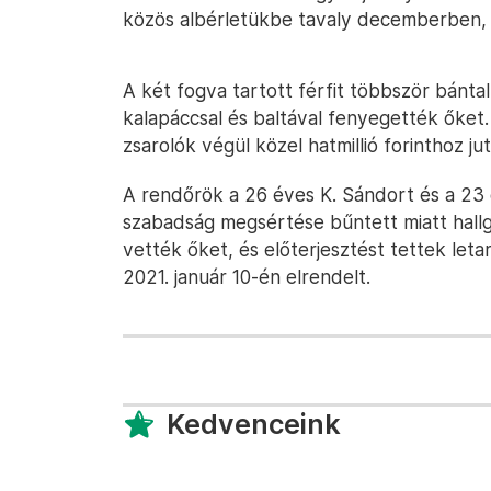
közös albérletükbe tavaly decemberben
A két fogva tartott férfit többször bánta
kalapáccsal és baltával fenyegették őket.
zsarolók végül közel hatmillió forinthoz ju
A rendőrök a 26 éves K. Sándort és a 23 
szabadság megsértése bűntett miatt hallg
vették őket, és előterjesztést tettek leta
2021. január 10-én elrendelt.
Kedvenceink