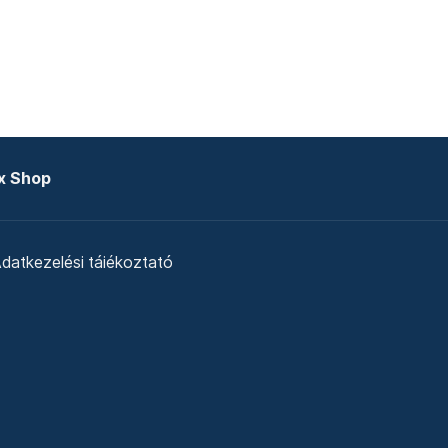
x Shop
datkezelési tájékoztató
zat
Telex Sales