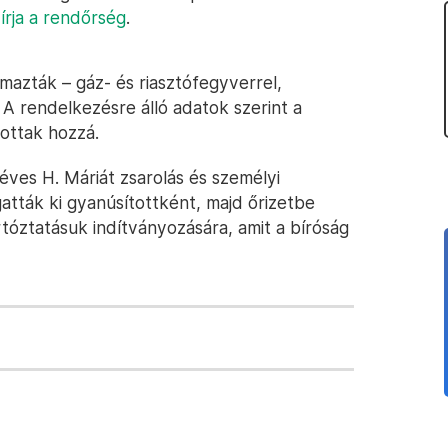
,
írja a rendőrség
.
lmazták – gáz- és riasztófegyverrel,
 A rendelkezésre álló adatok szerint a
tottak hozzá.
éves H. Máriát zsarolás és személyi
atták ki gyanúsítottként, majd őrizetbe
rtóztatásuk indítványozására, amit a bíróság