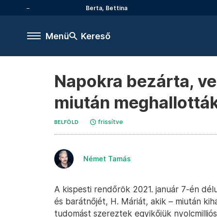
Berta, Bettina
Menü
Kereső
Napokra bezárta, ver
miután meghallották,
frissítve
BELFÖLD
Német Tamás
A kispesti rendőrök 2021. január 7-én délu
és barátnőjét, H. Máriát, akik – miután ki
tudomást szereztek egyikőjük nyolcmillió