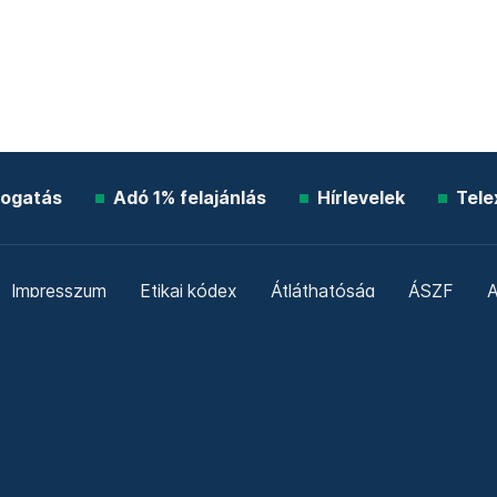
ogatás
Adó 1% felajánlás
Hírlevelek
Tele
Impresszum
Etikai kódex
Átláthatóság
ÁSZF
A
Süti beállítások
Szabályzatok
Kommentelési szabály