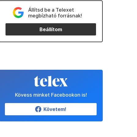
Állítsd be a Telexet
megbízható forrásnak!
Beállítom
Kövess minket Facebookon is!
Követem!