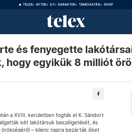
TELEX
AFTER
G7
KARAKTER
TÁMOGATÁS
SHOP
te és fenyegette lakótársai
 hogy egyikük 8 milliót örö
tán a XVIII. kerületben fogták el K. Sándort
hallgatták két lakótársuk beszélgetését, és
s örökségéről – kilenc napra bezárták őket