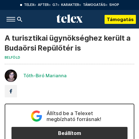
TELEX
AFTER
G7
KARAKTER
TÁMOGATÁS
SHOP
Támogatás
A turisztikai ügynökséghez került a
Budaörsi Repülőtér is
BELFÖLD
Tóth-Biró Marianna
Állítsd be a Telexet
megbízható forrásnak!
Beállítom