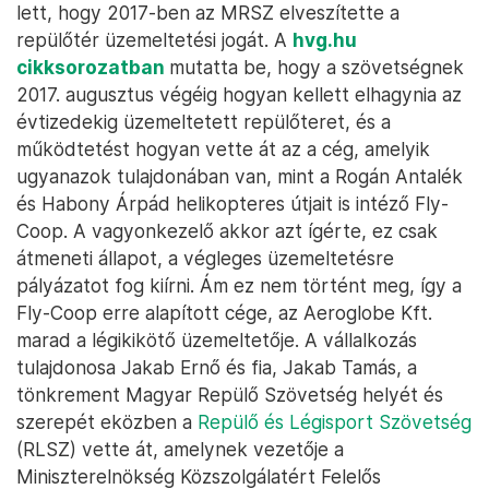
lett, hogy 2017-ben az MRSZ elveszítette a
repülőtér üzemeltetési jogát. A
hvg.hu
cikksorozatban
mutatta be, hogy a szövetségnek
2017. augusztus végéig hogyan kellett elhagynia az
évtizedekig üzemeltetett repülőteret, és a
működtetést hogyan vette át az a cég, amelyik
ugyanazok tulajdonában van, mint a Rogán Antalék
és Habony Árpád helikopteres útjait is intéző Fly-
Coop. A vagyonkezelő akkor azt ígérte, ez csak
átmeneti állapot, a végleges üzemeltetésre
pályázatot fog kiírni. Ám ez nem történt meg, így a
Fly-Coop erre alapított cége, az Aeroglobe Kft.
marad a légikikötő üzemeltetője. A vállalkozás
tulajdonosa Jakab Ernő és fia, Jakab Tamás, a
tönkrement Magyar Repülő Szövetség helyét és
szerepét eközben a
Repülő és Légisport Szövetség
(RLSZ) vette át, amelynek vezetője a
Miniszterelnökség Közszolgálatért Felelős