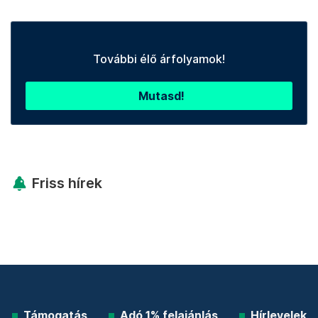
További élő árfolyamok!
Mutasd!
Friss hírek
Támogatás
Adó 1% felajánlás
Hírlevelek