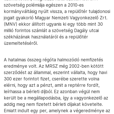
szövetség polémiája egészen a 2010-es
kormányváltásig nyúlt vissza, a repülőtér tulajdonosi
jogait gyakorló Magyar Nemzeti Vagyonkezelő Zrt.
(MNV) ekkor állított ugyanis ki egy több mint 30
millió forintos számlát a szövetség Dagály utcai
székházának használatáról és a repülőtér
üzemeltetéséről.
A hatalmas összeg régóta halmozódó nemfizetés
eredménye volt. Az MRSZ még 2002-ben kötött
szerződést az állammal, eszerint vállalta, hogy havi
300 ezer forintot fizet, cserébe szerette volna
elérni, hogy azt a pénzt, amit a reptérre fordít,
leírhassa a bérleti díjból. Ez azonban végül nem
került be a megállapodásba, így a vagyonkezelő az
addig meg nem fizetett bérleti díjakat követelte.
Emiatt indult egy per, amelynek a végeredménye az