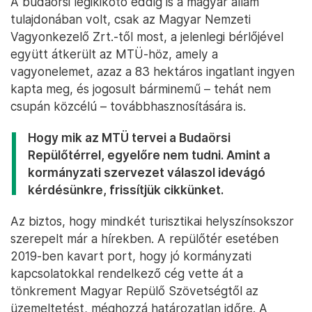
A budaörsi légikikötő eddig is a magyar állam
tulajdonában volt, csak az Magyar Nemzeti
Vagyonkezelő Zrt.-től most, a jelenlegi bérlőjével
együtt átkerült az MTÜ-höz, amely a
vagyonelemet, azaz a 83 hektáros ingatlant ingyen
kapta meg, és jogosult bárminemű – tehát nem
csupán közcélú – továbbhasznosítására is.
Hogy mik az MTÜ tervei a Budaörsi
Repülőtérrel, egyelőre nem tudni. Amint a
kormányzati szervezet válaszol idevágó
kérdésünkre, frissítjük cikkünket.
Az biztos, hogy mindkét turisztikai helyszínsokszor
szerepelt már a hírekben. A repülőtér esetében
2019-ben kavart port, hogy jó kormányzati
kapcsolatokkal rendelkező cég vette át a
tönkrement Magyar Repülő Szövetségtől az
üzemeltetést, méghozzá határozatlan időre. A