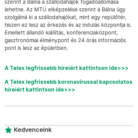
szerint a Bálna a szállodahajók fogadóállomása
lehetne. Az MTÜ elképzelése szerint a Bálna úgy
szolgálná ki a szállodahajókat, mint egy repülőtér,
hiszen ez lesz az érkezés és az indulás központja is.
Emellett állandó kiállítás, konferenciaközpont,
gasztronómiai élménypont és 24 órás információs
pont is lesz az épületben.
A Telex legfrissebb híreiért kattintson ide>>>
A Telex legfrissebb koronavírussal kapcsolatos
híreiért kattintson ide>>>
Kedvenceink