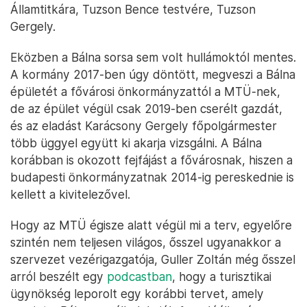
Államtitkára, Tuzson Bence testvére, Tuzson
Gergely.
Eközben a Bálna sorsa sem volt hullámoktól mentes.
A kormány 2017-ben úgy döntött, megveszi a Bálna
épületét a fővárosi önkormányzattól a MTÜ-nek,
de az épület végül csak 2019-ben cserélt gazdát,
és az eladást Karácsony Gergely főpolgármester
több üggyel együtt ki akarja vizsgálni. A Bálna
korábban is okozott fejfájást a fővárosnak, hiszen a
budapesti önkormányzatnak 2014-ig pereskednie is
kellett a kivitelezővel.
Hogy az MTÜ égisze alatt végül mi a terv, egyelőre
szintén nem teljesen világos, ősszel ugyanakkor a
szervezet vezérigazgatója, Guller Zoltán még ősszel
arról beszélt egy
podcastban
, hogy a turisztikai
ügynökség leporolt egy korábbi tervet, amely