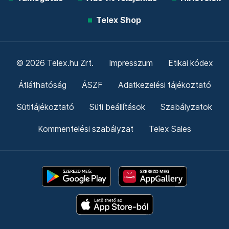
Telex Shop
© 2026 Telex.hu Zrt.
Impresszum
Etikai kódex
Átláthatóság
ÁSZF
Adatkezelési tájékoztató
Sütitájékoztató
Süti beállítások
Szabályzatok
Kommentelési szabályzat
Telex Sales