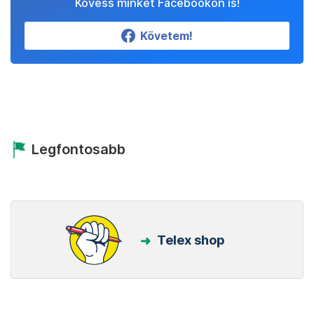
Kövess minket Facebookon is!
Követem!
Legfontosabb
Telex shop