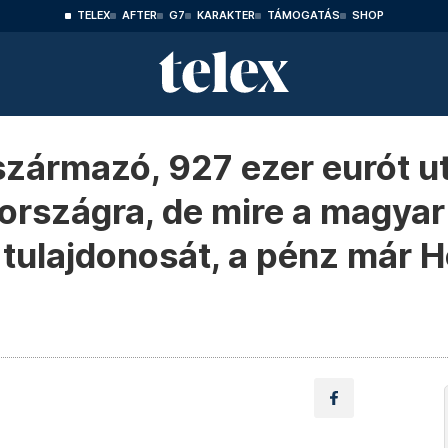
TELEX
AFTER
G7
KARAKTER
TÁMOGATÁS
SHOP
zármazó, 927 ezer eurót ut
országra, de mire a magya
 tulajdonosát, a pénz már