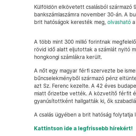
Külföldön elkövetett csalásból származó 
bankszámlaszámra november 30-án. A bud
brit hatóságok keresték meg,
olvasható
a 
A több mint 300 millió forintnak megfele
rövid idő alatt eljutottak a számlát nyitó
hongkongi számlákra került.
A nőt egy magyar férfi szervezte be isme
bűncselekményből származó pénz eltüntet
azt Sz. Ferenc kezelte. A 42 éves budapes
miatt őrizetbe vették. A közvetítő férfit é
gyanúsítottként hallgatták ki, ők szabad
A csalás ügyében a brit hatóság folytatja le
Kattintson ide a legfrissebb hírekért!