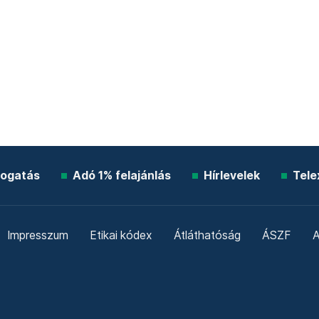
ogatás
Adó 1% felajánlás
Hírlevelek
Tele
Impresszum
Etikai kódex
Átláthatóság
ÁSZF
A
Süti beállítások
Szabályzatok
Kommentelési szabály