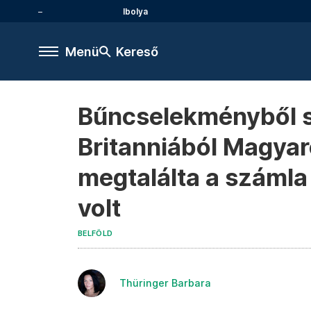
Ibolya
Menü
Kereső
Bűncselekményből s
Britanniából Magyar
megtalálta a számla
volt
BELFÖLD
Thüringer Barbara