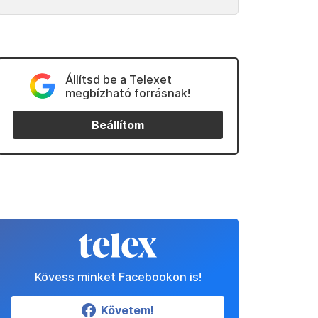
Állítsd be a Telexet
megbízható forrásnak!
Beállítom
Kövess minket Facebookon is!
Követem!