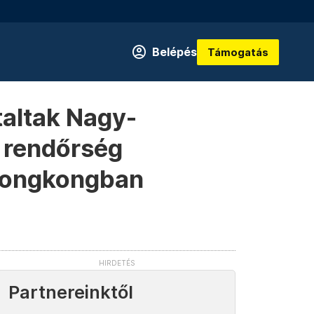
Belépés
Támogatás
altak Nagy-
r rendőrség
 Hongkongban
Partnereinktől