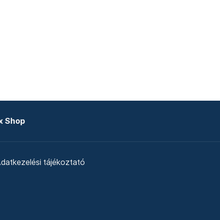
x Shop
datkezelési tájékoztató
zat
Telex Sales