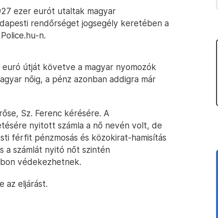
927 ezer eurót utaltak magyar
apesti rendőrséget jogsegély keretében a
Police.hu-n.
lő euró útját követve a magyar nyomozók
 magyar nőig, a pénz azonban addigra már
rőse, Sz. Ferenc kérésére. A
ésére nyitott számla a nő nevén volt, de
ti férfit pénzmosás és közokirat-hamisítás
s a számlát nyitó nőt szintén
lábon védekezhetnek.
 az eljárást.