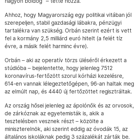
nagyon boldog” – tette hozzá.
Ahhoz, hogy Magyarország egy politikai vitában jól
szerepeljen, stabil gazdasági lábakra, pénzügyi
tartalékra van szükség. Orbán szerint ezért is vett
fel a kormány 2,5 milliárd euró hitelt (a felét tíz
évre, a másik felét harminc évre).
Orbán – aki az operatív törzs üléséről érkezett a
stúdióba – bejelentette, hogy jelenleg 7512
koronavírus-fertőzött szorul kórházi kezelésre,
614-en vannak lélegeztetőgépen, 96-an haltak meg
az elmúlt nap, és 4440 új fertőzöttet regisztráltak.
Az ország hősei jelenleg az ápolónők és az orvosok,
de zárkóznak az egyetemisták is, akik a
tesztelésben vesznek részt – közölte a
miniszterelnök, aki szerint eddig az óvodák 15, az
általános iskoláknak pedig 3 százalékát zárták be.