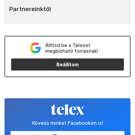
Partnereinktől
Állítsd be a Telexet
megbízható forrásnak!
Beállítom
Kövess minket Facebookon is!