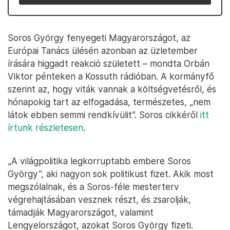
Soros György fenyegeti Magyarországot, az
Európai Tanács ülésén azonban az üzletember
írására higgadt reakció született – mondta Orbán
Viktor pénteken a Kossuth rádióban. A kormányfő
szerint az, hogy viták vannak a költségvetésről, és
hónapokig tart az elfogadása, természetes, „nem
látok ebben semmi rendkívülit”. Soros cikkéről
itt
írtunk részletesen
.
„A világpolitika legkorruptabb embere Soros
György”, aki nagyon sok politikust fizet. Akik most
megszólalnak, és a Soros-féle mesterterv
végrehajtásában vesznek részt, és zsarolják,
támadják Magyarországot, valamint
Lengyelországot, azokat Soros György fizeti.