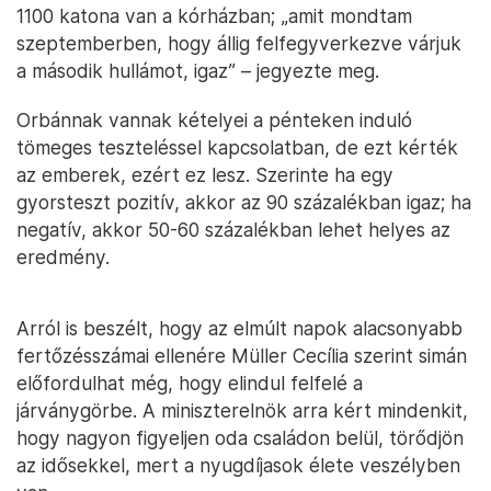
1100 katona van a kórházban; „amit mondtam
szeptemberben, hogy állig felfegyverkezve várjuk
a második hullámot, igaz” – jegyezte meg.
Orbánnak vannak kételyei a pénteken induló
tömeges teszteléssel kapcsolatban, de ezt kérték
az emberek, ezért ez lesz. Szerinte ha egy
gyorsteszt pozitív, akkor az 90 százalékban igaz; ha
negatív, akkor 50-60 százalékban lehet helyes az
eredmény.
Arról is beszélt, hogy az elmúlt napok alacsonyabb
fertőzésszámai ellenére Müller Cecília szerint simán
előfordulhat még, hogy elindul felfelé a
járványgörbe. A miniszterelnök arra kért mindenkit,
hogy nagyon figyeljen oda családon belül, törődjön
az idősekkel, mert a nyugdíjasok élete veszélyben