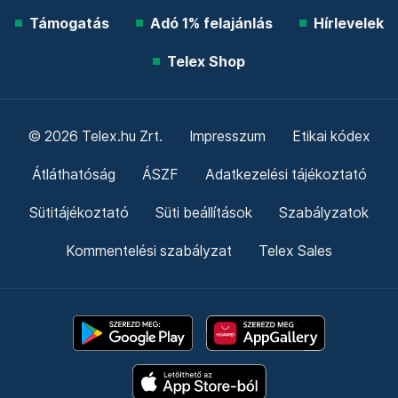
Támogatás
Adó 1% felajánlás
Hírlevelek
Telex Shop
© 2026 Telex.hu Zrt.
Impresszum
Etikai kódex
Átláthatóság
ÁSZF
Adatkezelési tájékoztató
Sütitájékoztató
Süti beállítások
Szabályzatok
Kommentelési szabályzat
Telex Sales