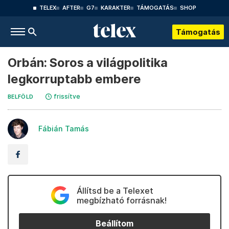
TELEX
AFTER
G7
KARAKTER
TÁMOGATÁS
SHOP
Támogatás
Orbán: Soros a világpolitika
legkorruptabb embere
frissítve
BELFÖLD
Fábián Tamás
Állítsd be a Telexet
megbízható forrásnak!
Beállítom