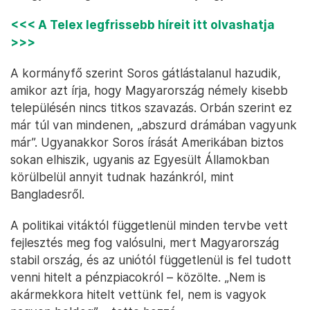
<<< A Telex legfrissebb híreit itt olvashatja
>>>
A kormányfő szerint Soros gátlástalanul hazudik,
amikor azt írja, hogy Magyarország némely kisebb
településén nincs titkos szavazás. Orbán szerint ez
már túl van mindenen, „abszurd drámában vagyunk
már”. Ugyanakkor Soros írását Amerikában biztos
sokan elhiszik, ugyanis az Egyesült Államokban
körülbelül annyit tudnak hazánkról, mint
Bangladesről.
A politikai vitáktól függetlenül minden tervbe vett
fejlesztés meg fog valósulni, mert Magyarország
stabil ország, és az uniótól függetlenül is fel tudott
venni hitelt a pénzpiacokról – közölte. „Nem is
akármekkora hitelt vettünk fel, nem is vagyok