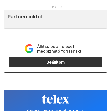
Partnereinktől
Állítsd be a Telexet
megbízható forrásnak!
Beállítom
Kövess minket Facebookon is!