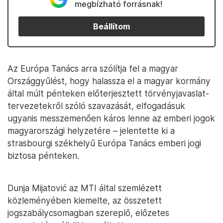
megbízható forrásnak!
Beállítom
Az Európa Tanács arra szólítja fel a magyar
Országgyűlést, hogy halassza el a magyar kormány
által múlt pénteken előterjesztett törvényjavaslat-
tervezetekről szóló szavazását, elfogadásuk
ugyanis messzemenően káros lenne az emberi jogok
magyarországi helyzetére – jelentette ki a
strasbourgi székhelyű Európa Tanács emberi jogi
biztosa pénteken.
Dunja Mijatović az MTI által szemlézett
közleményében kiemelte, az összetett
jogszabálycsomagban szereplő, előzetes