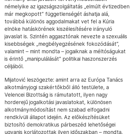
némelyike az igazságszolgáltatás „elmúlt évtizedben
már megkopott” függetlenségét áshatja alá,
továbbá különös aggodalmakat vet fel a Kúria
elnöke hatáskörének kiszélesítésére irányuló
javaslat is. Szintén aggasztónak nevezte a szexuális
kisebbségek „megbélyegzésének fokozódását”,
valamint – mint mondta – jogaiknak a méltóságukat
is érintő „manipulálását” politikai haszonszerzés
céljából.
Mijatović leszögezte: amint arra az Európa Tanács
alkotmányjogi szakértőkből álló testülete, a
Velencei Bizottság is rámutatott, ilyen nagy
horderejű jogalkotási javaslatokat, különösen
alkotmánymódosítást nem szabad elfogadni
rendkívüli állapot idején. Az előkészítésüket
biztosító demokratikus párbeszéd lehetőségei
ugyanis korlátozottak ilyen időszakban – mondta.