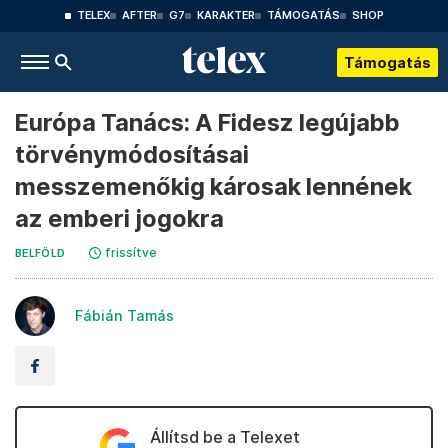
TELEX
AFTER
G7
KARAKTER
TÁMOGATÁS
SHOP
Támogatás
Európa Tanács: A Fidesz legújabb
törvénymódosításai
messzemenőkig károsak lennének
az emberi jogokra
frissítve
BELFÖLD
Fábián Tamás
Állítsd be a Telexet