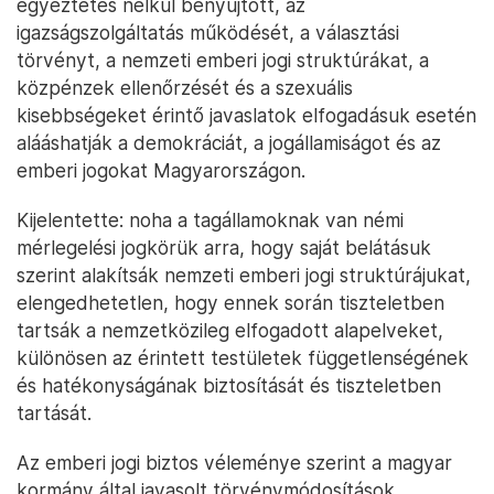
egyeztetés nélkül benyújtott, az
igazságszolgáltatás működését, a választási
törvényt, a nemzeti emberi jogi struktúrákat, a
közpénzek ellenőrzését és a szexuális
kisebbségeket érintő javaslatok elfogadásuk esetén
alááshatják a demokráciát, a jogállamiságot és az
emberi jogokat Magyarországon.
Kijelentette: noha a tagállamoknak van némi
mérlegelési jogkörük arra, hogy saját belátásuk
szerint alakítsák nemzeti emberi jogi struktúrájukat,
elengedhetetlen, hogy ennek során tiszteletben
tartsák a nemzetközileg elfogadott alapelveket,
különösen az érintett testületek függetlenségének
és hatékonyságának biztosítását és tiszteletben
tartását.
Az emberi jogi biztos véleménye szerint a magyar
kormány által javasolt törvénymódosítások