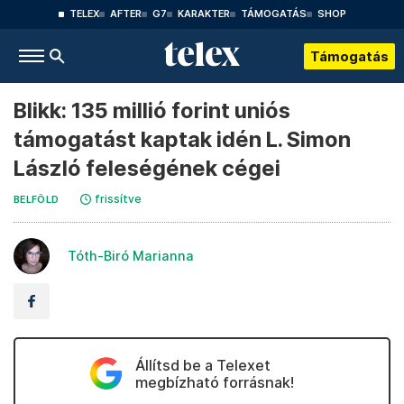
TELEX
AFTER
G7
KARAKTER
TÁMOGATÁS
SHOP
Támogatás
Blikk: 135 millió forint uniós
támogatást kaptak idén L. Simon
László feleségének cégei
frissítve
BELFÖLD
Tóth-Biró Marianna
Állítsd be a Telexet
megbízható forrásnak!