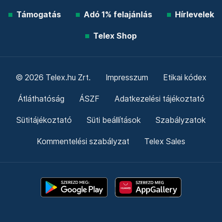
Támogatás
Adó 1% felajánlás
Hírlevelek
Telex Shop
© 2026 Telex.hu Zrt.
Impresszum
Etikai kódex
Átláthatóság
ÁSZF
Adatkezelési tájékoztató
Sütitájékoztató
Süti beállítások
Szabályzatok
Kommentelési szabályzat
Telex Sales