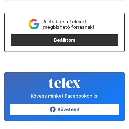
Állítsd be a Telexet
megbízható forrásnak!
Beállítom
Kövess minket Facebookon is!
Követem!