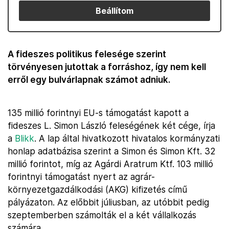
Beállítom
A fideszes politikus felesége szerint
törvényesen jutottak a forráshoz, így nem kell
erről egy bulvárlapnak számot adniuk.
135 millió forintnyi EU-s támogatást kapott a
fideszes L. Simon László feleségének két cége, írja
a
Blikk
. A lap által hivatkozott hivatalos kormányzati
honlap adatbázisa szerint a Simon és Simon Kft. 32
millió forintot, míg az Agárdi Aratrum Ktf. 103 millió
forintnyi támogatást nyert az agrár-
környezetgazdálkodási (AKG) kifizetés című
pályázaton. Az előbbit júliusban, az utóbbit pedig
szeptemberben számolták el a két vállalkozás
számára.