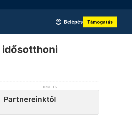
Belépés
Támogatás
 idősotthoni
Partnereinktől