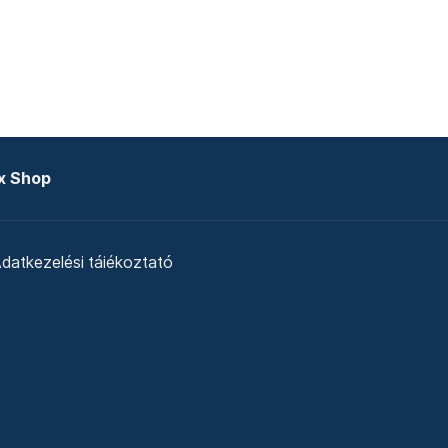
x Shop
datkezelési tájékoztató
zat
Telex Sales