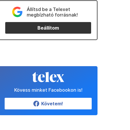
Állítsd be a Telexet
megbízható forrásnak!
Beállítom
Kövess minket Facebookon is!
Követem!