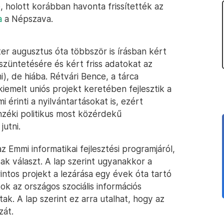
e, holott korábban havonta frissítették az
a
a Népszava.
er augusztus óta többször is írásban kért
züntetésére és kért friss adatokat az
), de hiába. Rétvári Bence, a tárca
kiemelt uniós projekt keretében fejlesztik a
i érinti a nyilvántartásokat is, ezért
nzéki politikus most közérdekű
jutni.
 Emmi informatikai fejlesztési programjáról,
ak választ. A lap szerint ugyanakkor a
orintos projekt a lezárása egy évek óta tartó
sok az országos szociális információs
k. A lap szerint ez arra utalhat, hogy az
zát.