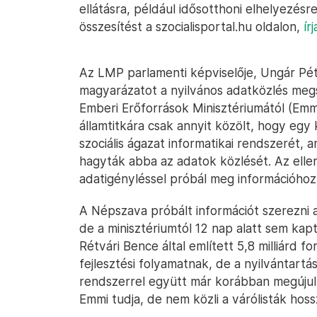
ellátásra, például idősotthoni elhelyezésr
összesítést a szocialisportal.hu oldalon,
írj
Az LMP parlamenti képviselője, Ungár Pét
magyarázatot a nyilvános adatközlés megs
Emberi Erőforrások Minisztériumától (Emmi
államtitkára csak annyit közölt, hogy egy 
szociális ágazat informatikai rendszerét, am
hagyták abba az adatok közlését. Az elle
adatigényléssel próbál meg információhoz 
A Népszava próbált információt szerezni az
de a minisztériumtól 12 nap alatt sem kapt
Rétvári Bence által említett 5,8 milliárd f
fejlesztési folyamatnak, de a nyilvántartá
rendszerrel együtt már korábban megújulta
Emmi tudja, de nem közli a várólisták hoss