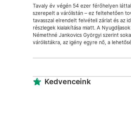
Tavaly év végén 54 ezer férőhelyen látta
szerepelt a várólistán – ez feltehetően t
tavasszal elrendelt felvételi zárlat és az
részlegek kialakítása miatt. A Nyugdíja
Némethné Jankovics Györgyi szerint soka
várólistákra, az igény egyre nő, a lehet
Kedvenceink