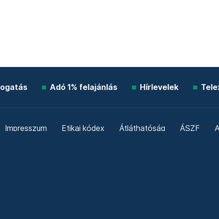
ogatás
Adó 1% felajánlás
Hírlevelek
Tele
Impresszum
Etikai kódex
Átláthatóság
ÁSZF
A
Süti beállítások
Szabályzatok
Kommentelési szabály