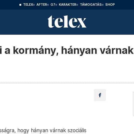
TELEX
AFTER
G7
KARAKTER
TÁMOGATÁS
SHOP
i a kormány, hányan várnak
ságra, hogy hányan várnak szociális