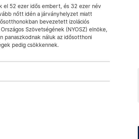
k el 52 ezer idős embert, és 32 ezer név
ovább nőtt idén a járványhelyzet miatt
 idősotthonokban bevezetett izolációs
sok Országos Szövetségének (NYOSZ) elnöke,
n panaszkodnak náluk az idősotthoni
őségek pedig csökkennek.