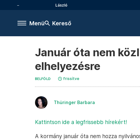
László
Menü
Kereső
Január óta nem közl
elhelyezésre
frissítve
BELFÖLD
Thüringer Barbara
Kattintson ide a legfrissebb hírekért!
A kormány január óta nem hozza nyilvános