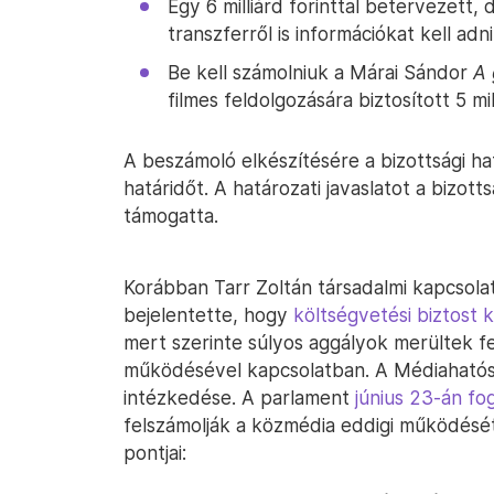
Egy 6 milliárd forinttal betervezett, d
transzferről is információkat kell adn
Be kell számolniuk a Márai Sándor
A 
filmes feldolgozására biztosított 5 mil
A beszámoló elkészítésére a bizottsági h
határidőt. A határozati javaslatot a bizot
támogatta.
Korábban Tarr Zoltán társadalmi kapcsolat
bejelentette, hogy
költségvetési biztos
mert szerinte súlyos aggályok merültek f
működésével kapcsolatban. A Médiahatós
intézkedése. A parlament
június 23-án fo
felszámolják a közmédia eddigi működésé
pontjai: