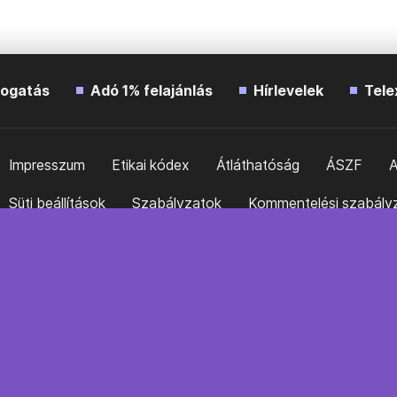
ogatás
Adó 1% felajánlás
Hírlevelek
Tele
Impresszum
Etikai kódex
Átláthatóság
ÁSZF
A
Süti beállítások
Szabályzatok
Kommentelési szabály