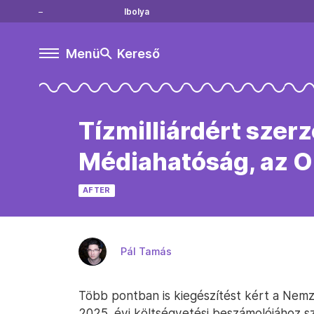
Ibolya
Menü
Kereső
Tízmilliárdért szerz
Médiahatóság, az O
AFTER
Pál Tamás
Több pontban is kiegészítést kért a Nem
2025. évi költségvetési beszámolójához s