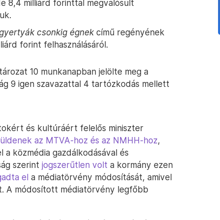
e 8,4 milliárd forinttal megvalósult
iuk.
gyertyák csonkig égnek
című regényének
liárd forint felhasználásáról.
atározat 10 munkanapban jelölte meg a
tság 9 igen szavazattal 4 tartózkodás mellett
okért és kultúráért felelős miniszter
t küldenek az MTVA-hoz és az NMHH-hoz
,
el a közmédia gazdálkodásával és
ág szerint
jogszerűtlen volt
a kormány ezen
gadta el
a médiatörvény módosítását, amivel
t. A módosított médiatörvény legfőbb