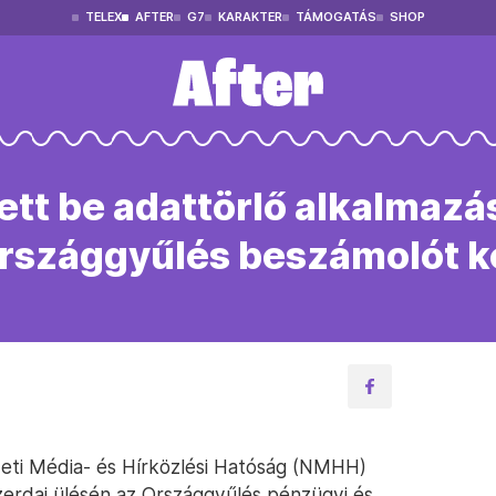
TELEX
AFTER
G7
KARAKTER
TÁMOGATÁS
SHOP
ett be adattörlő alkalmazá
rszággyűlés beszámolót ké
zeti Média- és Hírközlési Hatóság (NMHH)
zerdai ülésén az Országgyűlés pénzügyi és