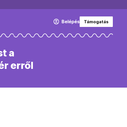
Belépés
Támogatás
st a
r erről