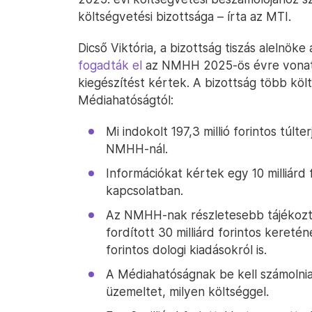
költségvetési bizottsága – írta az MTI.
Dicső Viktória, a bizottság tiszás alelnök
fogadták el
az NMHH 2025-ös évre vonatk
kiegészítést kértek. A bizottság több költ
Médiahatóságtól:
Mi indokolt 197,3 millió forintos túlt
NMHH-nál.
Információkat kértek egy 10 milliárd 
kapcsolatban.
Az NMHH-nak részletesebb tájékoztat
fordított 30 milliárd forintos keretén
forintos dologi kiadásokról is.
A Médiahatóságnak be kell számolnia 
üzemeltet, milyen költséggel.