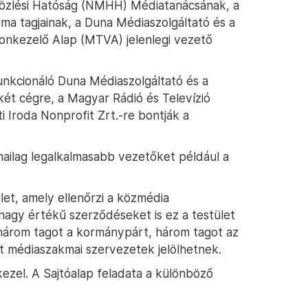
özlési Hatóság (NMHH) Médiatanácsának, a
uma tagjainak, a Duna Médiaszolgáltató és a
onkezelő Alap (MTVA) jelenlegi vezető
nkcionáló Duna Médiaszolgáltató és a
ét cégre, a Magyar Rádió és Televízió
i Iroda Nonprofit Zrt.-re bontják a
kmailag legalkalmasabb vezetőket például a
et, amely ellenőrzi a közmédia
nagy értékű szerződéseket is ez a testület
 három tagot a kormánypárt, három tagot az
ot médiaszakmai szervezetek jelölhetnek.
ezel. A Sajtóalap feladata a különböző