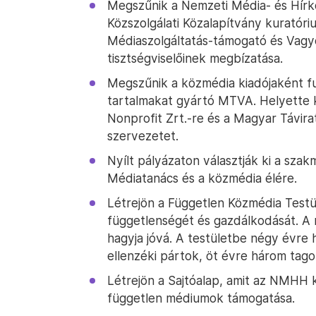
Megszűnik a Nemzeti Média- és Hírk
Közszolgálati Közalapítvány kuratóri
Médiaszolgáltatás-támogató és Vagy
tisztségviselőinek megbízatása.
Megszűnik a közmédia kiadójaként fu
tartalmakat gyártó MTVA. Helyette k
Nonprofit Zrt.-re és a Magyar Távirat
szervezetet.
Nyílt pályázaton választják ki a sza
Médiatanács és a közmédia élére.
Létrejön a Független Közmédia Testül
függetlenségét és gazdálkodását. A 
hagyja jóvá. A testületbe négy évre
ellenzéki pártok, öt évre három tag
Létrejön a Sajtóalap, amit az NMHH k
független médiumok támogatása.