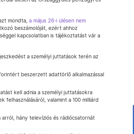
e azt mondta,
a május 26-i ülésen nem
ozó beszámolóját, ezért ahhoz
séggel kapcsolatban is tájékoztatást vár a
erjeszkedést a személyi juttatások terén az
forintért beszerzett adattörlő alkalmazással
ást kell adnia a személyi juttatásokra
ek felhasználásáról, valamint a 100 milliárd
arról, hány televíziós és rádiócsatornát