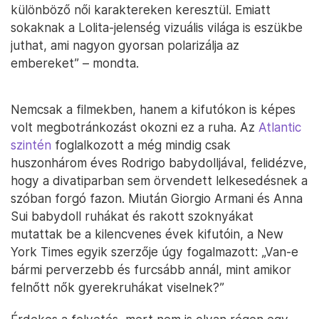
különböző női karaktereken keresztül. Emiatt
sokaknak a Lolita-jelenség vizuális világa is eszükbe
juthat, ami nagyon gyorsan polarizálja az
embereket” – mondta.
Nemcsak a filmekben, hanem a kifutókon is képes
volt megbotránkozást okozni ez a ruha. Az
Atlantic
szintén
foglalkozott a még mindig csak
huszonhárom éves Rodrigo babydolljával, felidézve,
hogy a divatiparban sem örvendett lelkesedésnek a
szóban forgó fazon. Miután Giorgio Armani és Anna
Sui babydoll ruhákat és rakott szoknyákat
mutattak be a kilencvenes évek kifutóin, a New
York Times egyik szerzője úgy fogalmazott: „Van-e
bármi perverzebb és furcsább annál, mint amikor
felnőtt nők gyerekruhákat viselnek?”