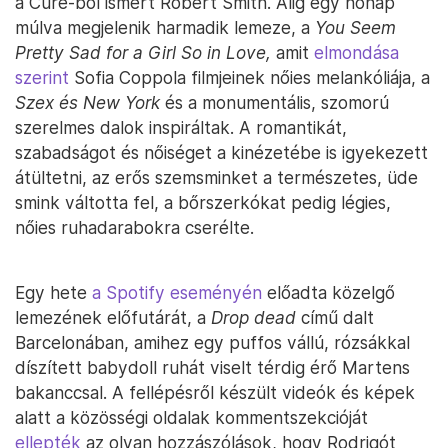
a Cure-ból ismert Robert Smith. Alig egy hónap
múlva megjelenik harmadik lemeze, a
You Seem
Pretty Sad for a Girl So in Love,
amit
elmondása
szerint
Sofia Coppola filmjeinek nőies melankóliája, a
Szex és New York
és a monumentális, szomorú
szerelmes dalok inspiráltak. A romantikát,
szabadságot és nőiséget a kinézetébe is igyekezett
átültetni, az erős szemsminket a természetes, üde
smink váltotta fel, a bőrszerkókat pedig légies,
nőies ruhadarabokra cserélte.
Egy hete
a Spotify eseményén
előadta közelgő
lemezének előfutárát, a
Drop dead
című dalt
Barcelonában, amihez egy puffos vállú, rózsákkal
díszített babydoll ruhát viselt térdig érő Martens
bakanccsal. A fellépésről készült videók és képek
alatt a közösségi oldalak kommentszekcióját
ellepték
az olyan hozzászólások, hogy Rodrigót