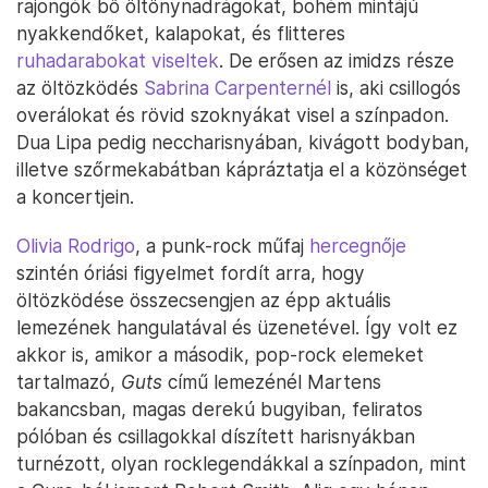
rajongók bő öltönynadrágokat, bohém mintájú
nyakkendőket, kalapokat, és flitteres
ruhadarabokat viseltek
. De erősen az imidzs része
az öltözködés
Sabrina Carpenternél
is, aki csillogós
overálokat és rövid szoknyákat visel a színpadon.
Dua Lipa pedig neccharisnyában, kivágott bodyban,
illetve szőrmekabátban kápráztatja el a közönséget
a koncertjein.
Olivia Rodrigo
, a punk-rock műfaj
hercegnője
szintén óriási figyelmet fordít arra, hogy
öltözködése összecsengjen az épp aktuális
lemezének hangulatával és üzenetével. Így volt ez
akkor is, amikor a második, pop-rock elemeket
tartalmazó,
Guts
című lemezénél Martens
bakancsban, magas derekú bugyiban, feliratos
pólóban és csillagokkal díszített harisnyákban
turnézott, olyan rocklegendákkal a színpadon, mint