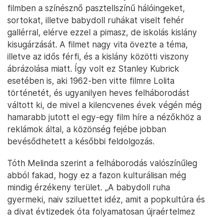
filmben a színésznő pasztellszínű hálóingeket,
sortokat, illetve babydoll ruhákat viselt fehér
gallérral, elérve ezzel a pimasz, de iskolás kislány
kisugárzását. A filmet nagy vita övezte a téma,
illetve az idős férfi, és a kislány közötti viszony
ábrázolása miatt. Így volt ez Stanley Kubrick
esetében is, aki 1962-ben vitte filmre Lolita
történetét, és ugyanilyen heves felháborodást
váltott ki, de mivel a kilencvenes évek végén még
hamarabb jutott el egy-egy film híre a nézőkhöz a
reklámok által, a közönség fejébe jobban
bevésődhetett a későbbi feldolgozás.
Tóth Melinda szerint a felháborodás valószínűleg
abból fakad, hogy ez a fazon kulturálisan még
mindig érzékeny terület. „A babydoll ruha
gyermeki, naiv sziluettet idéz, amit a popkultúra és
a divat évtizedek óta folyamatosan újraértelmez