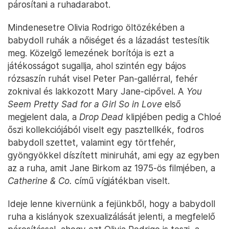
párosítani a ruhadarabot.
Mindenesetre Olivia Rodrigo öltözékében a
babydoll ruhák a nőiséget és a lázadást testesítik
meg. Közelgő lemezének borítója is ezt a
játékosságot sugallja, ahol szintén egy bájos
rózsaszín ruhát visel Peter Pan-gallérral, fehér
zoknival és lakkozott Mary Jane-cipővel. A
You
Seem Pretty Sad for a Girl So in Love
első
megjelent dala, a
Drop Dead
klipjében pedig a Chloé
őszi kollekciójából viselt egy pasztellkék, fodros
babydoll szettet, valamint egy törtfehér,
gyöngyökkel díszített miniruhát, ami egy az egyben
az a ruha, amit Jane Birkom az 1975-ös filmjében, a
Catherine & Co.
című vígjátékban viselt.
Ideje lenne kivernünk a fejünkből, hogy a babydoll
ruha a kislányok szexualizálását jelenti, a megfelelő