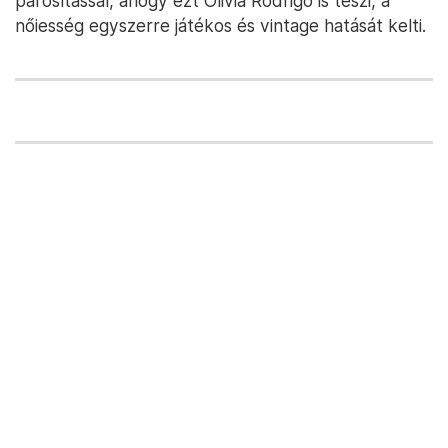
párosítással, ahogy ezt Olivia Rodrigo is teszi, a
nőiesség egyszerre játékos és vintage hatását kelti.