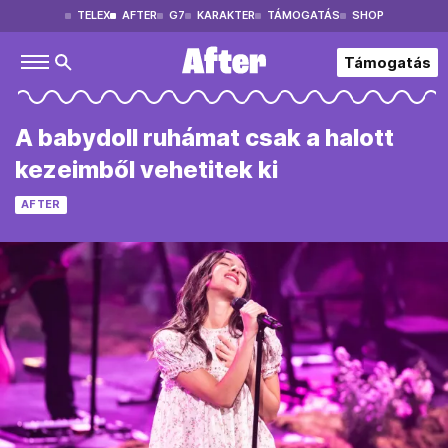
TELEX
AFTER
G7
KARAKTER
TÁMOGATÁS
SHOP
Támogatás
A babydoll ruhámat csak a halott
kezeimből vehetitek ki
AFTER