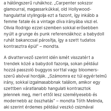
a hálóingszerű ruhákhoz. „Carpenter sokszor
glamourral, magassarkúkkal, old Hollywood-
hangulattal stylingolja ezt a fazont, így inkább a
femme fatale és a vintage díva irányába viszi el.
Olivia Rodrigo ezzel szemben sokkal erősebben
nyúlt a grunge és punk referenciákhoz: a babydoll
ruhát bakanccsal párosítja, így a szett tudatos
kontrasztra épül” – mondta.
A divattervező szerint idén ismét visszatért a
trendek közé a babydoll fazonja, sokan például
hozzá passzoló buggyos sorttal vagy bloomers-
szerű alsóval hordják. „Számomra ez túl egyértelmű
irány, sokkal izgalmasabbnak találom, amikor egy
szettben váratlanabb hangulati kontrasztok
jelennek meg, mert ettől lesz személyesebb és
modernebb az összhatás” – mondta Tóth Melinda,
aki szerint érdemes például veszkó csizmával