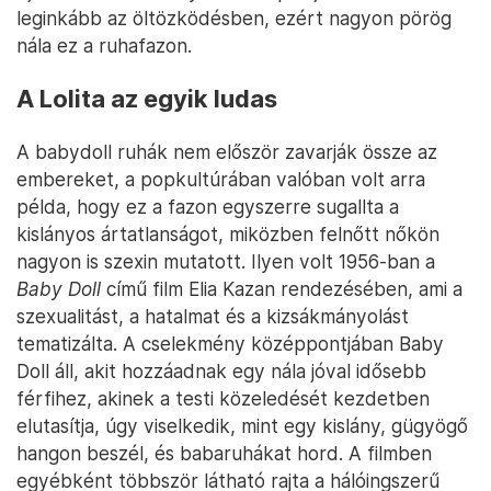
leginkább az öltözködésben, ezért nagyon pörög
nála ez a ruhafazon.
A Lolita az egyik ludas
A babydoll ruhák nem először zavarják össze az
embereket, a popkultúrában valóban volt arra
példa, hogy ez a fazon egyszerre sugallta a
kislányos ártatlanságot, miközben felnőtt nőkön
nagyon is szexin mutatott. Ilyen volt 1956-ban a
Baby Doll
című film Elia Kazan rendezésében, ami a
szexualitást, a hatalmat és a kizsákmányolást
tematizálta. A cselekmény középpontjában Baby
Doll áll, akit hozzáadnak egy nála jóval idősebb
férfihez, akinek a testi közeledését kezdetben
elutasítja, úgy viselkedik, mint egy kislány, gügyögő
hangon beszél, és babaruhákat hord. A filmben
egyébként többször látható rajta a hálóingszerű