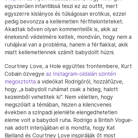
egyszerűen infantilissá teszi ez az outfit, mert
egyszerre kislányos és túlságosan erotikus, ezzel
pedig bevonzza a kellemetlen férfitekinteteket.
Akadtak bőven olyan kommentelők is, akik az
énekesnő védelmére keltek, mondván, hogy nem a
ruhájával van a probléma, hanem a férfiakkal, akik
miatt kellemetlennek számít babydollt húzni.
Courtney Love, a Hole együttes frontembere, Kurt
Cobain özvegye
az Instagram-oldalán szintén
megosztotta
a videókat Rodrigóról, hozzáfűzve,
hogy „a babydoll ruhámat csak a hideg, halott
kezeimből vehetitek ki”. Nem véletlen, hogy
megszólalt a témában, hiszen a kilencvenes
években a színpadi jelenléte elengedhetetlen
eleme volt a babydoll ruha. Rodrigo a British Vogue-
nak adott interjújában el is mondta, hogy Kat
Bjelland és Courtney Love inspirálják őt most