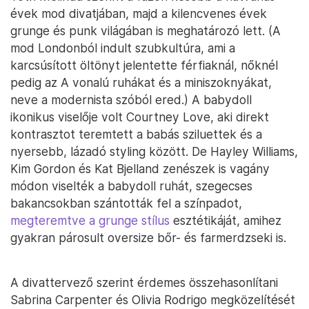
évek mod divatjában, majd a kilencvenes évek
grunge és punk világában is meghatározó lett. (A
mod Londonból indult szubkultúra, ami a
karcsúsított öltönyt jelentette férfiaknál, nőknél
pedig az A vonalú ruhákat és a miniszoknyákat,
neve a modernista szóból ered.) A babydoll
ikonikus viselője volt Courtney Love, aki direkt
kontrasztot teremtett a babás sziluettek és a
nyersebb, lázadó styling között. De Hayley Williams,
Kim Gordon és Kat Bjelland zenészek is vagány
módon viselték a babydoll ruhát, szegecses
bakancsokban szántották fel a színpadot,
megteremtve a grunge stílus
esztétikáját, amihez
gyakran párosult oversize bőr- és farmerdzseki is.
A divattervező szerint érdemes összehasonlítani
Sabrina Carpenter és Olivia Rodrigo megközelítését