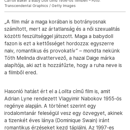
Carroll Baker a Baby Doll című 1956-os filmben – Fotó:
Transcendental Graphics / Getty Images
„A film már a maga korában is botrányosnak
számított, mert az ártatlanság és a női szexualitás
közötti feszültséggel játszott. Maga a babydoll
fazon is ezt a kettősséget hordozza: egyszerre
naiv, romantikus és provokatív” – mondta nekünk
Tóth Melinda divattervező, a hazai Daige márka
alapítója, aki azt is hozzáfűzte, hogy a ruha neve is
a filmből ered.
Hasonló hatást ért el a
Lolita
című film is, amit
Adrian Lyne rendezett Vlagyimir Nabokov 1955-ös
regénye alapján. A történet szerint egy
irodalomtanár feleségül vesz egy özvegyet, akinek
a tizenkét éves lánya (Dominique Swain) iránt
romantikus érzéseket kezd táplálni. Az 1997-es