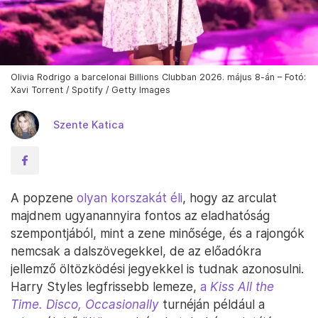
Olivia Rodrigo a barcelonai Billions Clubban 2026. május 8-án – Fotó:
Xavi Torrent / Spotify / Getty Images
Szente Katica
A popzene
olyan korszakát éli
, hogy az arculat
majdnem ugyanannyira fontos az eladhatóság
szempontjából, mint a zene minősége, és a rajongók
nemcsak a dalszövegekkel, de az előadókra
jellemző öltözködési jegyekkel is tudnak azonosulni.
Harry Styles legfrissebb lemeze,
a
Kiss All the
Time. Disco, Occasionally
turnéján például a