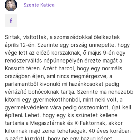
Szente Katica
Sírtak, visítottak, a szomszédokkal ölelkeztek
április 12-én. Szerinte egy ország ünnepelte, hogy
vége lett az előző korszaknak, ő május 9-én egy
rendszerváltás népünnepélyén érezte magát a
Kossuth téren. Azért harcol, hogy egy normális
országban éljen, ami nincs megmérgezve, a
parlamentből kivonuló mi hazánkosokat pedig
vérlázító bohócoknak tartja. Szerinte ma nehezebb
kitörni egy gyermekotthonból, mint neki volt, a
gyermekvédelem vára pedig összeomlott, újat kell
építeni. Lehet, hogy egy kis szünetet kellene
tartania a Megasztárnak és X-Faktornak, akkor
kiforrnak majd zenei tehetségek. 40 éves korában
is azért küzdött, hogy ne egy hazug képet