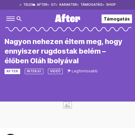
TELEX
AFTER
G7
KARAKTER
TÁMOGATÁS
SHOP
Támogatás
Nagyon nehezen éltem meg, hogy
ennyiszer rugdostak belém –
élőben Oláh Ibolyával
Legfontosabb
AFTER
INTERJÚ
VIDEÓ