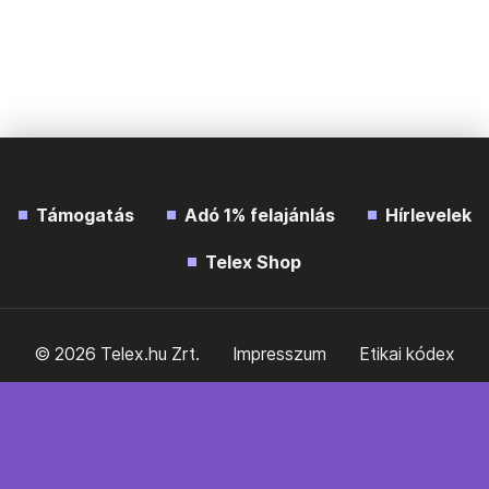
Támogatás
Adó 1% felajánlás
Hírlevelek
Telex Shop
© 2026 Telex.hu Zrt.
Impresszum
Etikai kódex
Átláthatóság
ÁSZF
Adatkezelési tájékoztató
Sütitájékoztató
Süti beállítások
Szabályzatok