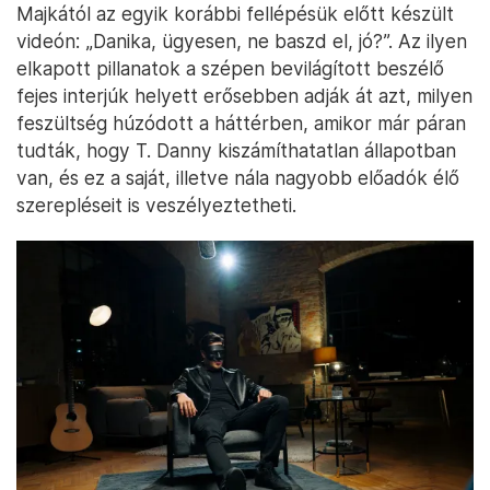
Majkától az egyik korábbi fellépésük előtt készült
videón: „Danika, ügyesen, ne baszd el, jó?”. Az ilyen
elkapott pillanatok a szépen bevilágított beszélő
fejes interjúk helyett erősebben adják át azt, milyen
feszültség húzódott a háttérben, amikor már páran
tudták, hogy T. Danny kiszámíthatatlan állapotban
van, és ez a saját, illetve nála nagyobb előadók élő
szerepléseit is veszélyeztetheti.