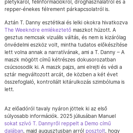
pletykáról, félinformációkról, droghasználatról és a
repper-énekes félrement párkapcsolatról is.
Aztán T. Danny esztétikai és lelki okokra hivatkozva
The Weekndre emlékeztető
maszkot húzott. A
gesztus nemcsak vizuális váltás, és nem is kizárólag
önvédelmi eszköz volt, mintha tudatos előkészítése
lett volna annak a narratívának, ami a T. Danny – A
maszk mögött című kétrészes dokusorozatban
csúcsosodik ki. A maszk pajzs, ami elrejti és védi a
sztár megváltozott arcát, de közben a két évet
összefoglaló, kontrollált kitárulkozás szimbóluma is
lett.
Az előadóról tavaly nyáron jöttek ki az első
súlyosabb információk. 2025 júliusában Manuel
sokat szívó T. Dannyről reppelt a Demo című
dalában
, majd augusztusban arról
posztolt
, hogy