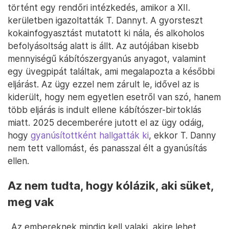
történt egy rendőri intézkedés, amikor a XII.
kerületben igazoltatták T. Dannyt. A gyorsteszt
kokainfogyasztást mutatott ki nála, és alkoholos
befolyásoltság alatt is állt. Az autójában kisebb
mennyiségű kábítószergyanús anyagot, valamint
egy üvegpipát találtak, ami megalapozta a későbbi
eljárást. Az ügy ezzel nem zárult le, idővel az is
kiderült, hogy nem egyetlen esetről van szó, hanem
több eljárás is indult ellene kábítószer-birtoklás
miatt. 2025 decemberére jutott el az ügy odáig,
hogy
gyanúsítottként hallgatták ki
, ekkor T. Danny
nem tett vallomást, és panasszal élt a gyanúsítás
ellen.
Az nem tudta, hogy kólázik, aki süket,
meg vak
„Az embereknek mindig kell valaki, akire lehet