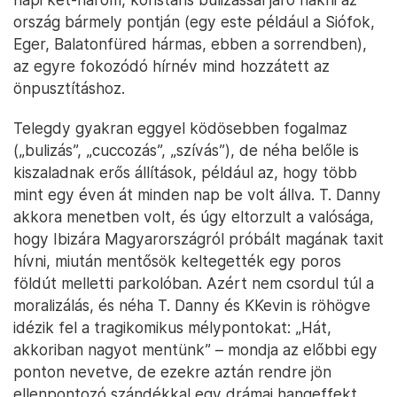
ország bármely pontján (egy este például a Siófok,
Eger, Balatonfüred hármas, ebben a sorrendben),
az egyre fokozódó hírnév mind hozzátett az
önpusztításhoz.
Telegdy gyakran eggyel ködösebben fogalmaz
(„bulizás”, „cuccozás”, „szívás”), de néha belőle is
kiszaladnak erős állítások, például az, hogy több
mint egy éven át minden nap be volt állva. T. Danny
akkora menetben volt, és úgy eltorzult a valósága,
hogy Ibizára Magyarországról próbált magának taxit
hívni, miután mentősök keltegették egy poros
földút melletti parkolóban. Azért nem csordul túl a
moralizálás, és néha T. Danny és KKevin is röhögve
idézik fel a tragikomikus mélypontokat: „Hát,
akkoriban nagyot mentünk” – mondja az előbbi egy
ponton nevetve, de ezekre aztán rendre jön
ellenpontozó szándékkal egy drámai hangeffekt