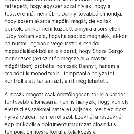
rettegett, hogy egyszer azzal hívják, hogy a
testvére már nem él. T. Danny továbbá elmondja,
hogy sosem akarta megölni magát, de voltak
pontok, amikor nem küzdött annyira a sors ellen:
„Úgy voltam vele, hogyha esetleg meghalok, akkor
na bumm, legalább vége lesz.” A családi
megszólalásokból az is kiderül, hogy Sticza Gergő
menedzser (aki szintén megszólal A maszk
mögöttben) próbálta nemcsak Dannyt, hanem a
családot is menedzselni, tompítani a helyzetet,
kontroll alatt tartani azt, amit még lehetett.
A maszk mögött csak érintőlegesen tér ki a karrier
fontosabb állomásaira, nem is hiányzik, hogy komoly
életrajzi és szakmai hátteret adjanak, mert ez most
nyilvánvalóan nem erről szól. Ezeknél a részeknél
épp működik a dokumentumsorozat dinamikus
tempója. Említésre kerül a találkozás a