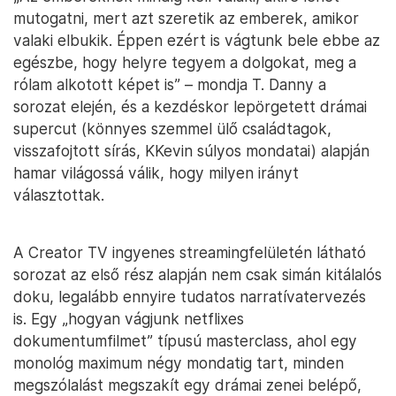
mutogatni, mert azt szeretik az emberek, amikor
valaki elbukik. Éppen ezért is vágtunk bele ebbe az
egészbe, hogy helyre tegyem a dolgokat, meg a
rólam alkotott képet is” – mondja T. Danny a
sorozat elején, és a kezdéskor lepörgetett drámai
supercut (könnyes szemmel ülő családtagok,
visszafojtott sírás, KKevin súlyos mondatai) alapján
hamar világossá válik, hogy milyen irányt
választottak.
A Creator TV ingyenes streamingfelületén látható
sorozat az első rész alapján nem csak simán kitálalós
doku, legalább ennyire tudatos narratívatervezés
is. Egy „hogyan vágjunk netflixes
dokumentumfilmet” típusú masterclass, ahol egy
monológ maximum négy mondatig tart, minden
megszólalást megszakít egy drámai zenei belépő,