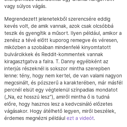
vagy súlyos vágás.
Megrendezett jelenetekből szerencsére eddig
kevés volt, de amik vannak, azok csak olcsóbbá
teszik és gyengítik a műsort. Ilyen például, amikor a
zenész a tévé előtt kuporog remegve és véresen,
miközben a szobában mindenfelé kinyomtatott
bulvárcikkek és Reddit-kommentek vannak
kiragasztgatva a falra. T. Danny egyébként az
interjús részeknél is sokszor mintha szerepben
lenne: tény, hogy nem kertel, de van valami nagyon
megcsinált, és pózszerű a karakterében, már másfél
percnél elsüt egy végtelenül színpadias mondatot
(„Na, ez hosszú lesz”), amiről mintha ő is tudná
előre, hogy hasznos lesz a kedvcsináló előzetes
vágásakor. Hogy átélhető legyen, miről beszélek,
érdemes megnézni például
ezt a videót
.