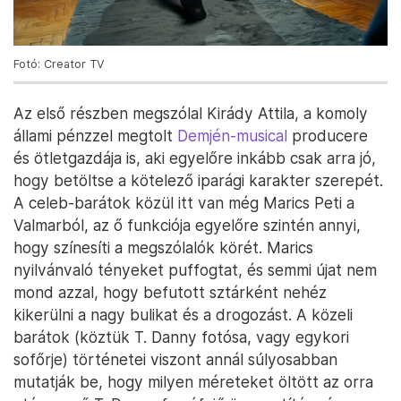
Fotó: Creator TV
Az első részben megszólal Kirády Attila, a komoly
állami pénzzel megtolt
Demjén-musical
producere
és ötletgazdája is, aki egyelőre inkább csak arra jó,
hogy betöltse a kötelező iparági karakter szerepét.
A celeb-barátok közül itt van még Marics Peti a
Valmarból, az ő funkciója egyelőre szintén annyi,
hogy színesíti a megszólalók körét. Marics
nyilvánvaló tényeket puffogtat, és semmi újat nem
mond azzal, hogy befutott sztárként nehéz
kikerülni a nagy bulikat és a drogozást. A közeli
barátok (köztük T. Danny fotósa, vagy egykori
sofőrje) történetei viszont annál súlyosabban
mutatják be, hogy milyen méreteket öltött az orra