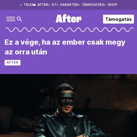
TELEX
AFTER
G7
KARAKTER
TÁMOGATÁS
SHOP
Támogatás
Ez a vége, ha az ember csak megy
az orra után
AFTER