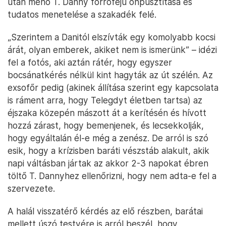
után menő T. Danny forrófejű önpusztítása és
tudatos menetelése a szakadék felé.
„Szerintem a Danitól elszívták egy komolyabb kocsi
árát, olyan emberek, akiket nem is ismerünk” – idézi
fel a fotós, aki aztán rátér, hogy egyszer
bocsánatkérés nélkül kint hagyták az út szélén. Az
exsofőr pedig (akinek állítása szerint egy kapcsolata
is ráment arra, hogy Telegdyt életben tartsa) az
éjszaka közepén mászott át a kerítésén és hívott
hozzá zárast, hogy bemenjenek, és lecsekkolják,
hogy egyáltalán él-e még a zenész. De arról is szó
esik, hogy a krízisben baráti vészstáb alakult, akik
napi váltásban jártak az akkor 2-3 napokat ébren
töltő T. Dannyhez ellenőrizni, hogy nem adta-e fel a
szervezete.
A halál visszatérő kérdés az elő részben, barátai
mellett úszó testvére is arról beszél, hogy