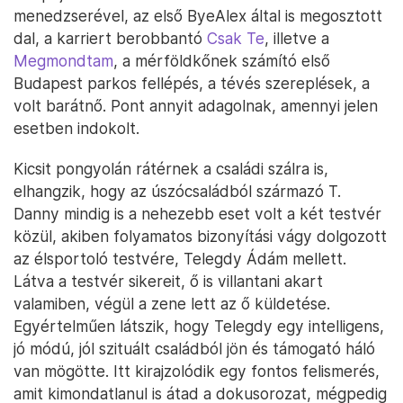
menedzserével, az első ByeAlex által is megosztott
dal, a karriert berobbantó
Csak Te
, illetve a
Megmondtam
, a mérföldkőnek számító első
Budapest parkos fellépés, a tévés szereplések, a
volt barátnő. Pont annyit adagolnak, amennyi jelen
esetben indokolt.
Kicsit pongyolán rátérnek a családi szálra is,
elhangzik, hogy az úszócsaládból származó T.
Danny mindig is a nehezebb eset volt a két testvér
közül, akiben folyamatos bizonyítási vágy dolgozott
az élsportoló testvére, Telegdy Ádám mellett.
Látva a testvér sikereit, ő is villantani akart
valamiben, végül a zene lett az ő küldetése.
Egyértelműen látszik, hogy Telegdy egy intelligens,
jó módú, jól szituált családból jön és támogató háló
van mögötte. Itt kirajzolódik egy fontos felismerés,
amit kimondatlanul is átad a dokusorozat, mégpedig