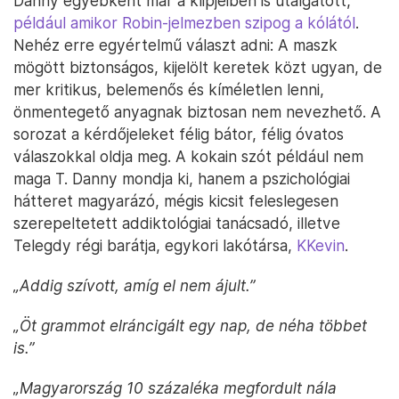
Danny egyébként már a klipjeiben is utalgatott,
például amikor Robin-jelmezben szipog a kólától
.
Nehéz erre egyértelmű választ adni: A maszk
mögött biztonságos, kijelölt keretek közt ugyan, de
mer kritikus, belemenős és kíméletlen lenni,
önmentegető anyagnak biztosan nem nevezhető. A
sorozat a kérdőjeleket félig bátor, félig óvatos
válaszokkal oldja meg. A kokain szót például nem
maga T. Danny mondja ki, hanem a pszichológiai
hátteret magyarázó, mégis kicsit feleslegesen
szerepeltetett addiktológiai tanácsadó, illetve
Telegdy régi barátja, egykori lakótársa,
KKevin
.
„Addig szívott, amíg el nem ájult.”
„Öt grammot elráncigált egy nap, de néha többet
is.”
„Magyarország 10 százaléka megfordult nála