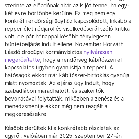
szerinte az előadónak akár az is jót tenne, ha egy-
két évre börtönbe kerülne. Ez még nem egy
konkrét rendőrségi ügyhöz kapcsolódott, inkább a
repper életmódjáról és viselkedéséről szóló kritika
volt, de pár hónappal később ténylegesen
büntetőeljárás indult ellene. November Horváth
László drogügyi kormánybiztos
nyilvánosan
megerősítette
, hogy a rendőrség kábítószerrel
kapcsolatos ügyben gyanúsítja a reppert. A
hatóságok ekkor már kábítószer-birtoklás gyanúja
miatt nyomoztak. Az eljárás úgy indult, hogy
szabadlábon maradhatott, és szakértők
bevonásával folytatták, miközben a zenész és a
menedzsmentje ekkor még nem reagált a
megkeresésekre.
Később derültek ki a konkrétabb részletek az
ügyről, valójában már 2025. szeptember 27-én