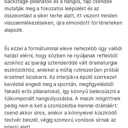
backstage-pillanatok és a hangos, fájó csendek
mutatják meg a fokozatos leépülést és az
összeomlást a siker terhe alatt, itt viszont minden
visszaemlékezéseken, újra elmondott történeteken
alapszik.
És ezzel a formátummal eleve nehezebb úgy valódi
hatást elérni, hogy közben ne nyúljanak reflexből
azokhoz az iparági sztenderddé vált dramaturgiai
eszközökhöz, amikkel a műfaj rutinszerűen próbál
érzelmet kicsikarni. Az interjúkra épülő szerkezet
kevésbé engedi meg a spontán, megfigyelésből
fakadó erős pillanatokat, így könnyű belecsúszni a
túlkomponált hangsúlyozásba. A maszk mögöttnek
pedig nem is kell a szomszédba mennie drámáért:
csend akkor sincs, amikor a könnyeivel küszködő
testvér beszél, végig szomorú vonósok sírnak az
interjú alatt.