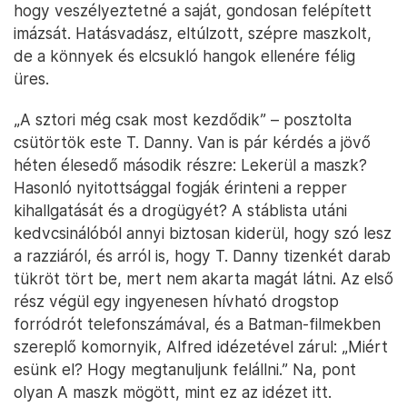
hogy veszélyeztetné a saját, gondosan felépített
imázsát. Hatásvadász, eltúlzott, szépre maszkolt,
de a könnyek és elcsukló hangok ellenére félig
üres.
„A sztori még csak most kezdődik” – posztolta
csütörtök este T. Danny. Van is pár kérdés a jövő
héten élesedő második részre: Lekerül a maszk?
Hasonló nyitottsággal fogják érinteni a repper
kihallgatását és a drogügyét? A stáblista utáni
kedvcsinálóból annyi biztosan kiderül, hogy szó lesz
a razziáról, és arról is, hogy T. Danny tizenkét darab
tükröt tört be, mert nem akarta magát látni. Az első
rész végül egy ingyenesen hívható drogstop
forródrót telefonszámával, és a Batman-filmekben
szereplő komornyik, Alfred idézetével zárul: „Miért
esünk el? Hogy megtanuljunk felállni.” Na, pont
olyan A maszk mögött, mint ez az idézet itt.