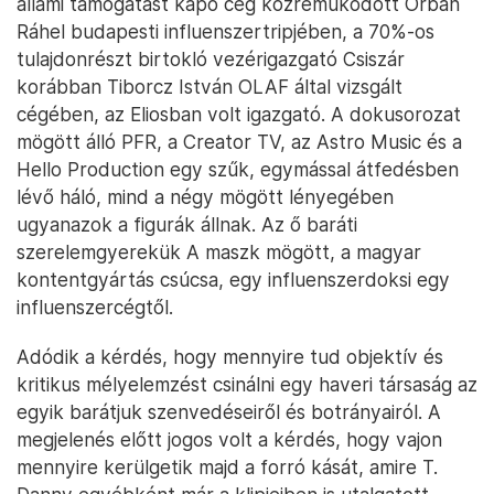
állami támogatást kapó cég közreműködött Orbán
Ráhel budapesti influenszertripjében, a 70%-os
tulajdonrészt birtokló vezérigazgató Csiszár
korábban Tiborcz István OLAF által vizsgált
cégében, az Eliosban volt igazgató. A dokusorozat
mögött álló PFR, a Creator TV, az Astro Music és a
Hello Production egy szűk, egymással átfedésben
lévő háló, mind a négy mögött lényegében
ugyanazok a figurák állnak. Az ő baráti
szerelemgyerekük A maszk mögött, a magyar
kontentgyártás csúcsa, egy influenszerdoksi egy
influenszercégtől.
Adódik a kérdés, hogy mennyire tud objektív és
kritikus mélyelemzést csinálni egy haveri társaság az
egyik barátjuk szenvedéseiről és botrányairól. A
megjelenés előtt jogos volt a kérdés, hogy vajon
mennyire kerülgetik majd a forró kását, amire T.