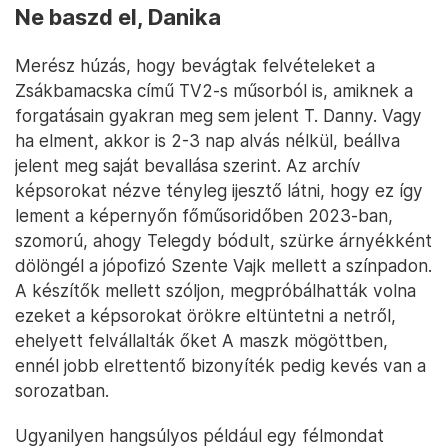
Ne baszd el, Danika
Merész húzás, hogy bevágtak felvételeket a
Zsákbamacska című TV2-s műsorból is, amiknek a
forgatásain gyakran meg sem jelent T. Danny. Vagy
ha elment, akkor is 2-3 nap alvás nélkül, beállva
jelent meg saját bevallása szerint. Az archív
képsorokat nézve tényleg ijesztő látni, hogy ez így
lement a képernyőn főműsoridőben 2023-ban,
szomorú, ahogy Telegdy bódult, szürke árnyékként
dölöngél a jópofizó Szente Vajk mellett a színpadon.
A készítők mellett szóljon, megpróbálhatták volna
ezeket a képsorokat örökre eltüntetni a netről,
ehelyett felvállalták őket A maszk mögöttben,
ennél jobb elrettentő bizonyíték pedig kevés van a
sorozatban.
Ugyanilyen hangsúlyos például egy félmondat