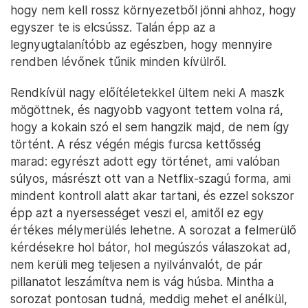
hogy nem kell rossz környezetből jönni ahhoz, hogy
egyszer te is elcsússz. Talán épp az a
legnyugtalanítóbb az egészben, hogy mennyire
rendben lévőnek tűnik minden kívülről.
Rendkívül nagy előítéletekkel ültem neki A maszk
mögöttnek, és nagyobb vagyont tettem volna rá,
hogy a kokain szó el sem hangzik majd, de nem így
történt. A rész végén mégis furcsa kettősség
marad: egyrészt adott egy történet, ami valóban
súlyos, másrészt ott van a Netflix-szagú forma, ami
mindent kontroll alatt akar tartani, és ezzel sokszor
épp azt a nyersességet veszi el, amitől ez egy
értékes mélymerülés lehetne. A sorozat a felmerülő
kérdésekre hol bátor, hol megúszós válaszokat ad,
nem kerüli meg teljesen a nyilvánvalót, de pár
pillanatot leszámítva nem is vág húsba. Mintha a
sorozat pontosan tudná, meddig mehet el anélkül,