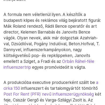
A formula nem véletlenül ilyen. A készítők a
budapesti klipes és reklámos világ bejáratott figurái:
Mák Roland rendező, Rádli Bence operatőr és art
director, Kelemen Barnabás és Janovits Bence
vágók. Olyan nevek, akik már dolgoztak Azahriah-
val, Dzsúdlóval, Pogány Indulóval, Beton.Hofival, T.
Dannyvel, influenszerkampányokon, nagy
költségvetésű pop- és repklippeken, Janovits
emellett a Sziget, a Fradi és az
Orbán Ráhel-féle
influenszertrip
egyes promóvideóit is vágta.
A produkcióba executive producerként szállt be
a
cirka 150
influenszert és tartalomgyártót tömörítő
Post For Rent (PFR) nevű influenszerügynökség
két
feje, Csiszár Gergő és Varga-Szilágyi Zsolt is. Az