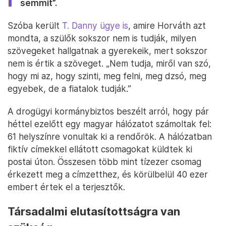
semmit”.
Szóba került
T. Danny ügye is
, amire Horváth azt
mondta, a szülők sokszor nem is tudják, milyen
szövegeket hallgatnak a gyerekeik, mert sokszor
nem is értik a szöveget. „Nem tudja, miről van szó,
hogy mi az, hogy szinti, meg felni, meg dzsó, meg
egyebek, de a fiatalok tudják.”
A drogügyi kormánybiztos beszélt arról, hogy pár
héttel ezelőtt egy magyar hálózatot számoltak fel:
61 helyszínre vonultak ki a rendőrök. A hálózatban
fiktív címekkel ellátott csomagokat küldtek ki
postai úton. Összesen több mint tízezer csomag
érkezett meg a címzetthez, és körülbelül 40 ezer
embert értek el a terjesztők.
Társadalmi elutasítottságra van