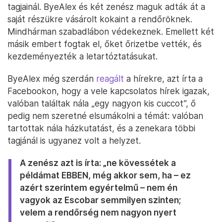
tagjainál. ByeAlex és két zenész maguk adták át a
saját részükre vásárolt kokaint a rendőröknek.
Mindhárman szabadlábon védekeznek. Emellett két
másik embert fogtak el, őket őrizetbe vették, és
kezdeményezték a letartóztatásukat.
ByeAlex még szerdán
reagált
a hírekre, azt írta a
Facebookon, hogy a vele kapcsolatos hírek igazak,
valóban találtak nála „egy nagyon kis cuccot”, ő
pedig nem szeretné elsumákolni a témát: valóban
tartottak nála házkutatást, és a zenekara többi
tagjánál is ugyanez volt a helyzet.
A zenész azt is írta: „ne kövessétek a
példámat EBBEN, még akkor sem, ha – ez
azért szerintem egyértelmű – nem én
vagyok az Escobar semmilyen szinten;
velem a rendőrség nem nagyon nyert