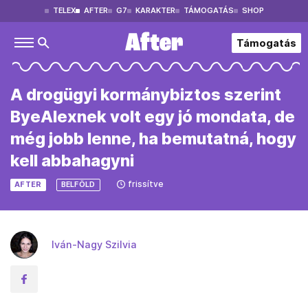
TELEX
AFTER
G7
KARAKTER
TÁMOGATÁS
SHOP
Támogatás
A drogügyi kormánybiztos szerint
ByeAlexnek volt egy jó mondata, de
még jobb lenne, ha bemutatná, hogy
kell abbahagyni
frissítve
AFTER
BELFÖLD
Iván-Nagy Szilvia