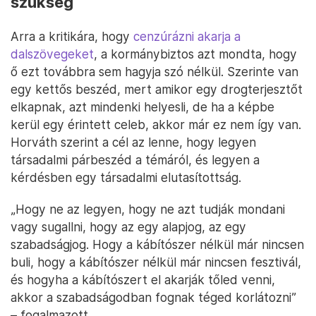
szükség
Arra a kritikára, hogy
cenzúrázni akarja a
dalszövegeket
, a kormánybiztos azt mondta, hogy
ő ezt továbbra sem hagyja szó nélkül. Szerinte van
egy kettős beszéd, mert amikor egy drogterjesztőt
elkapnak, azt mindenki helyesli, de ha a képbe
kerül egy érintett celeb, akkor már ez nem így van.
Horváth szerint a cél az lenne, hogy legyen
társadalmi párbeszéd a témáról, és legyen a
kérdésben egy társadalmi elutasítottság.
„Hogy ne az legyen, hogy ne azt tudják mondani
vagy sugallni, hogy az egy alapjog, az egy
szabadságjog. Hogy a kábítószer nélkül már nincsen
buli, hogy a kábítószer nélkül már nincsen fesztivál,
és hogyha a kábítószert el akarják tőled venni,
akkor a szabadságodban fognak téged korlátozni”
– fogalmazott.