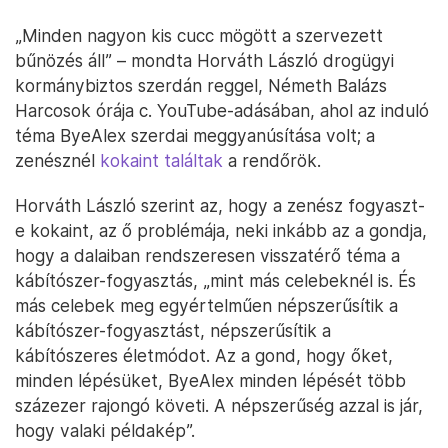
„Minden nagyon kis cucc mögött a szervezett
bűnözés áll” – mondta Horváth László drogügyi
kormánybiztos szerdán reggel, Németh Balázs
Harcosok órája c. YouTube-adásában, ahol az induló
téma ByeAlex szerdai meggyanúsítása volt; a
zenésznél
kokaint találtak
a rendőrök.
Horváth László szerint az, hogy a zenész fogyaszt-
e kokaint, az ő problémája, neki inkább az a gondja,
hogy a dalaiban rendszeresen visszatérő téma a
kábítószer-fogyasztás, „mint más celebeknél is. És
más celebek meg egyértelműen népszerűsítik a
kábítószer-fogyasztást, népszerűsítik a
kábítószeres életmódot. Az a gond, hogy őket,
minden lépésüket, ByeAlex minden lépését több
százezer rajongó követi. A népszerűség azzal is jár,
hogy valaki példakép”.