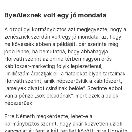
ByeAlexnek volt egy jó mondata
A drogügyi kormánybiztos azt megjegyezte, hogy a
zenésznek szerdán volt egy jó mondata, az, hogy
ne kövessék ebben a példáját, bár szerinte még
jobb lenne, ha bemutatná, hogy abbahagyja.
Horváth szerint az online térben nagyon erős
kábítószer-marketing folyik leplezetlenül,
„milliószám árasztják el” a fiatalokat olyan tartalmak
Horváth szerint, amik népszerűsítik a kábítószert,
„amelyek divatot csinálnak belőle”. Szerinte ebből
van a pénze „sok előadónak”, mert ezek a dalok
népszerűek.
Erre Németh megkérdezte, lehet-e a
kormánybiztos szerint, hogy akár közvetlen üzleti
kapcsolat áll fent a két terület között, mire Horváth