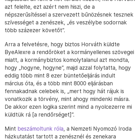
azt felelte, ezt azért nem hiszi, de a
népszerűsítéssel a szervezett bűnözésnek tesznek
szívességet a zenészek, „és veszélybe sodornak
több százezer követőt”.
Arra a felvetésre, hogy biztos Horváth küldte
ByeAlexre a rendőröket a kormányellenes szövegei
miatt, a kormánybiztos komolytalanul azt mondta,
hogy „hogyne, hogyne”, majd azzal folytatta, hogy
eddig több mint 8 ezer büntetőeljárás indult
március óta, és a több mint 8000 eljárásban
fennakadnak celebek is, „mert hogy hát rájuk is
vonatkozik a törvény, mint ahogy mindenki másra.
De akkor ezen logika szerint mind a nyolcezerre mi
küldtük rá [a rendőrséget]”.
Mint
beszámoltunk róla
, a Nemzeti Nyomozó Iroda
házkutatást tartott a zenésznél és zenekara