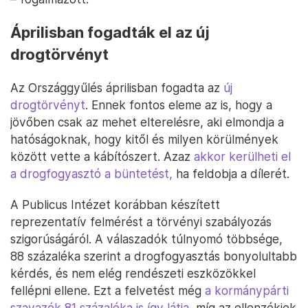
Áprilisban fogadták el az új
drogtörvényt
Az Országgyűlés áprilisban fogadta az
új
drogtörvényt
. Ennek fontos eleme az is, hogy a
jövőben csak az mehet elterelésre, aki elmondja a
hatóságoknak, hogy kitől és milyen körülmények
között vette a kábítószert. Azaz
akkor kerülheti el
a drogfogyasztó a büntetést,
ha feldobja a dílerét.
A Publicus Intézet korábban készített
reprezentatív felmérést a törvényi szabályozás
szigorúságáról. A válaszadók túlnyomó többsége,
88 százaléka szerint a drogfogyasztás bonyolultabb
kérdés, és nem elég rendészeti eszközökkel
fellépni ellene. Ezt a felvetést még
a kormánypárti
szavazók 81 százaléka is így látja
, míg az ellenzékiek