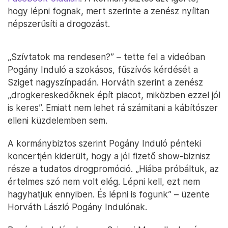
hogy lépni fognak, mert szerinte a zenész nyíltan
népszerűsíti a drogozást.
„Szívtatok ma rendesen?” – tette fel a videóban
Pogány Induló a szokásos, fűszívós kérdését a
Sziget nagyszínpadán. Horváth szerint a zenész
„drogkereskedőknek épít piacot, miközben ezzel jól
is keres”. Emiatt nem lehet rá számítani a kábítószer
elleni küzdelemben sem.
A kormánybiztos szerint Pogány Induló pénteki
koncertjén kiderült, hogy a jól fizető show-biznisz
része a tudatos drogpromóció. „Hiába próbáltuk, az
értelmes szó nem volt elég. Lépni kell, ezt nem
hagyhatjuk ennyiben. És lépni is fogunk” – üzente
Horváth László Pogány Indulónak.