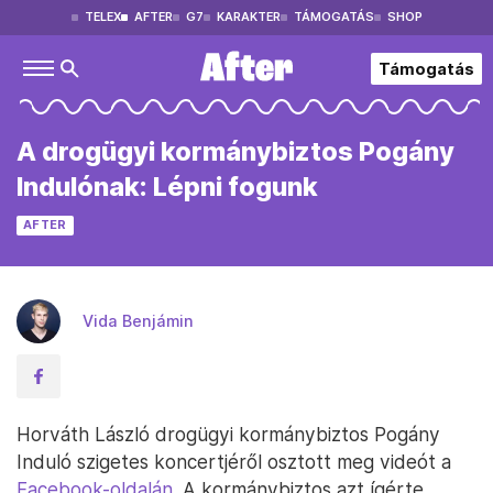
TELEX
AFTER
G7
KARAKTER
TÁMOGATÁS
SHOP
Támogatás
A drogügyi kormánybiztos Pogány
Indulónak: Lépni fogunk
AFTER
Vida Benjámin
Horváth László drogügyi kormánybiztos Pogány
Induló szigetes koncertjéről osztott meg videót a
Facebook-oldalán
. A kormánybiztos azt ígérte,