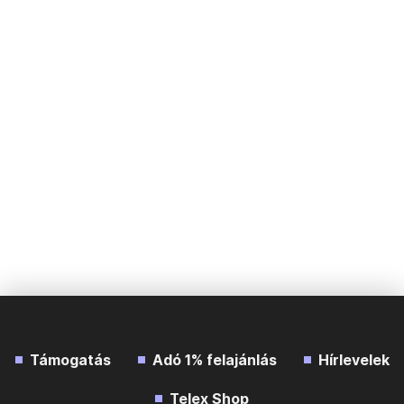
Támogatás
Adó 1% felajánlás
Hírlevelek
Telex Shop