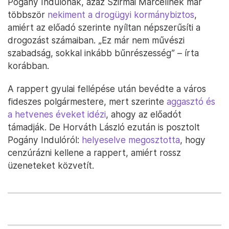
Pogány Indulónak, azaz Szirmai Marcellnek már
többször
nekiment a drogügyi kormánybiztos
,
amiért az előadó szerinte nyíltan népszerűsíti a
drogozást számaiban. „Ez már nem művészi
szabadság, sokkal inkább bűnrészesség” – írta
korábban.
A rappert gyulai fellépése után bevédte a város
fideszes polgármestere, mert szerinte
aggasztó és
a hetvenes éveket idézi
, ahogy az előadót
támadják. De Horváth László ezután is posztolt
Pogány Indulóról:
helyeselve megosztotta
, hogy
cenzúrázni kellene a rappert, amiért rossz
üzeneteket közvetít.