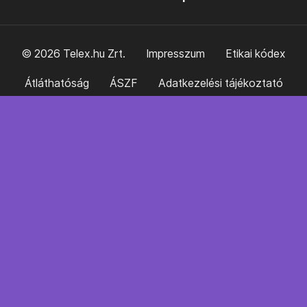
© 2026 Telex.hu Zrt.
Impresszum
Etikai kódex
Átláthatóság
ÁSZF
Adatkezelési tájékoztató
Sütitájékoztató
Süti beállítások
Szabályzatok
Kommentelési szabályzat
Telex Sales