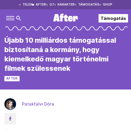
TELEX
AFTER
G7
KARAKTER
TÁMOGATÁS
SHOP
Támogatás
Újabb 10 milliárdos támogatással
biztosítaná a kormány, hogy
kiemelkedő magyar történelmi
filmek szülessenek
AFTER
Patakfalvi Dóra