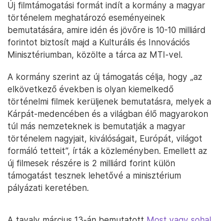
Új filmtámogatási formát indít a kormány a magyar
történelem meghatározó eseményeinek
bemutatására, amire idén és jövőre is 10-10 milliárd
forintot biztosít majd a Kulturális és Innovációs
Minisztériumban, közölte a tárca az MTI-vel.
A kormány szerint az új támogatás célja, hogy „az
elkövetkező években is olyan kiemelkedő
történelmi filmek kerüljenek bemutatásra, melyek a
Kárpát-medencében és a világban élő magyarokon
túl más nemzeteknek is bemutatják a magyar
történelem nagyjait, kiválóságait, Európát, világot
formáló tetteit”, írták a közleményben. Emellett az
új filmesek részére is 2 milliárd forint külön
támogatást tesznek lehetővé a minisztérium
pályázati keretében.
A tavaly március 13-án bemutatott
Most vagy soha!