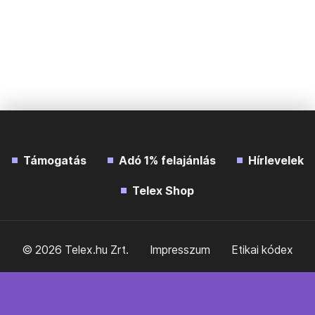
Támogatás
Adó 1% felajánlás
Hírlevelek
Telex Shop
© 2026 Telex.hu Zrt.
Impresszum
Etikai kódex
Átláthatóság
ÁSZF
Adatkezelési tájékoztató
Sütitájékoztató
Süti beállítások
Szabályzatok