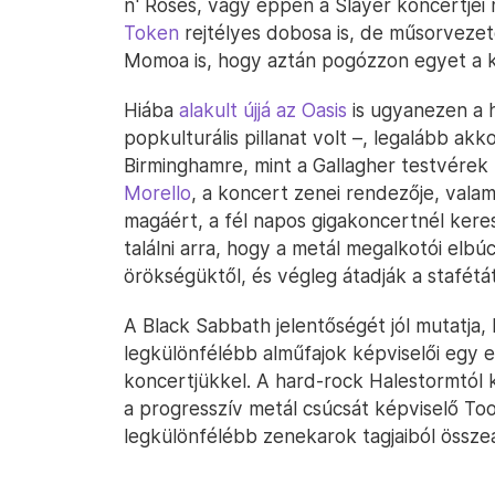
n' Roses, vagy éppen a Slayer koncertjei
Token
rejtélyes dobosa is, de műsorvezet
Momoa is, hogy aztán pogózzon egyet a 
Hiába
alakult újjá az Oasis
is ugyanezen a 
popkulturális pillanat volt –, legalább a
Birminghamre, mint a Gallagher testvérek 
Morello
, a koncert zenei rendezője, valam
magáért, a fél napos gigakoncertnél ker
találni arra, hogy a metál megalkotói elb
örökségüktől, és végleg átadják a stafét
A Black Sabbath jelentőségét jól mutatja,
legkülönfélébb alműfajok képviselői egy e
koncertjükkel. A hard-rock Halestormtól
a progresszív metál csúcsát képviselő Tool
legkülönfélébb zenekarok tagjaiból össze