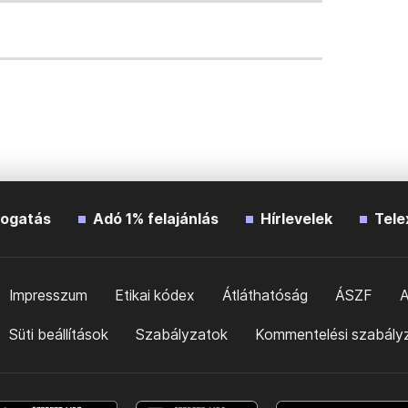
ogatás
Adó 1% felajánlás
Hírlevelek
Tele
Impresszum
Etikai kódex
Átláthatóság
ÁSZF
A
Süti beállítások
Szabályzatok
Kommentelési szabály