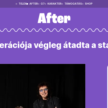
TELEX
AFTER
G7
KARAKTER
TÁMOGATÁS
SHOP
erációja végleg átadta a st