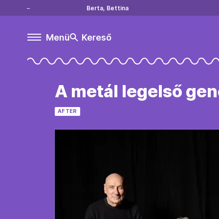
Berta, Bettina
Menü
Kereső
A metál legelső gen
AFTER