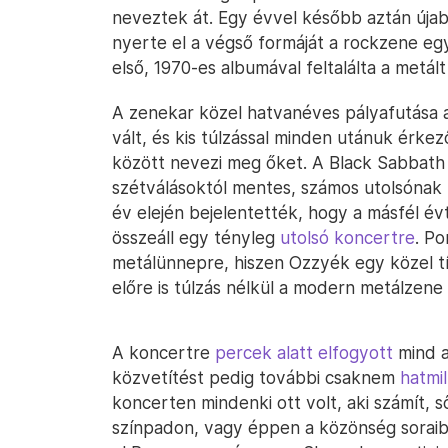
neveztek át. Egy évvel később aztán újab
nyerte el a végső formáját a rockzene eg
első, 1970-es albumával feltalálta a metá
A zenekar közel hatvanéves pályafutása 
vált, és kis túlzással minden utánuk érkez
között nevezi meg őket. A Black Sabbath
szétválásoktól mentes, számos utolsónak
év elején bejelentették, hogy a másfél év
összeáll egy tényleg
utolsó koncertre
. Po
metálünnepre, hiszen Ozzyék egy közel tíz
előre is túlzás nélkül a modern metálze
A koncertre
percek alatt elfogyott
mind a 
közvetítést pedig további csaknem
hatmi
koncerten mindenki ott volt, aki számít, 
színpadon, vagy éppen a közönség soraiba