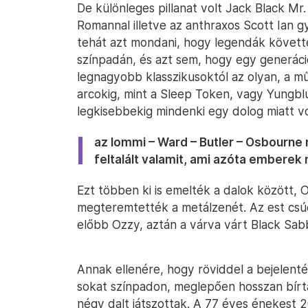
De különleges pillanat volt Jack Black Mr.
Romannal illetve az anthraxos Scott Ian g
tehát azt mondani, hogy legendák követté
színpadán, és azt sem, hogy egy generáci
legnagyobb klasszikusoktól az olyan, a műf
arcokig, mint a Sleep Token, vagy Yungb
legkisebbekig mindenki egy dolog miatt vol
az Iommi – Ward – Butler – Osbourne
feltalált valamit, ami azóta emberek m
Ezt többen ki is emelték a dalok között,
megteremtették a metálzenét. Az est csúc
előbb Ozzy, aztán a várva várt Black Sab
Annak ellenére, hogy röviddel a bejelent
sokat színpadon, meglepően hosszan bírta
négy dalt játszottak. A 77 éves énekest 2