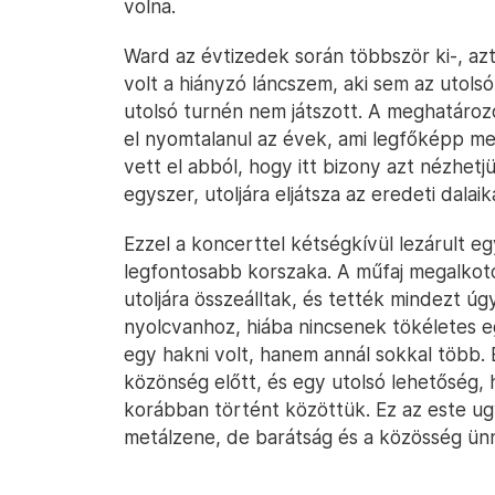
volna.
Ward az évtizedek során többször ki-, azt
volt a hiányzó láncszem, aki sem az utols
utolsó turnén nem játszott. A meghatár
el nyomtalanul az évek, ami legfőképp me
vett el abból, hogy itt bizony azt nézhet
egyszer, utoljára eljátsza az eredeti dalaik
Ezzel a koncerttel kétségkívül lezárult e
legfontosabb korszaka. A műfaj megalkotó
utoljára összeálltak, és tették mindezt ú
nyolcvanhoz, hiába nincsenek tökéletes 
egy hakni volt, hanem annál sokkal több. 
közönség előtt, és egy utolsó lehetőség, 
korábban történt közöttük. Ez az este ug
metálzene, de barátság és a közösség ünn