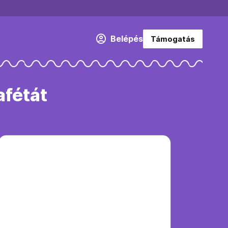
Belépés
Támogatás
afétát