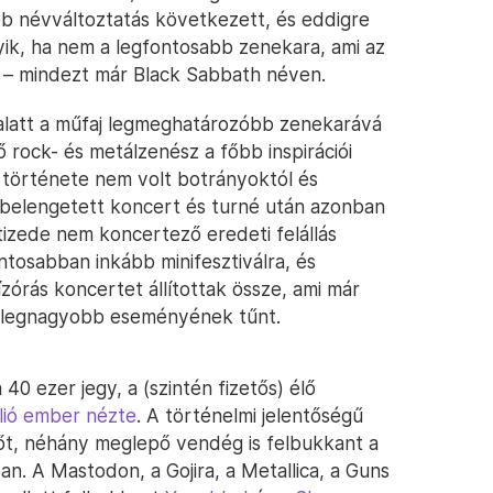
b névváltoztatás következett, és eddigre
yik, ha nem a legfontosabb zenekara, ami az
lt – mindezt már Black Sabbath néven.
alatt a műfaj legmeghatározóbb zenekarává
ő rock- és metálzenész a főbb inspirációi
 története nem volt botrányoktól és
 belengetett koncert és turné után azonban
tizede nem koncertező eredeti felállás
ntosabban inkább minifesztiválra, és
órás koncertet állítottak össze, ami már
ne legnagyobb eseményének tűnt.
40 ezer jegy, a (szintén fizetős) élő
llió ember nézte
. A történelmi jelentőségű
sőt, néhány meglepő vendég is felbukkant a
n. A Mastodon, a Gojira, a Metallica, a Guns