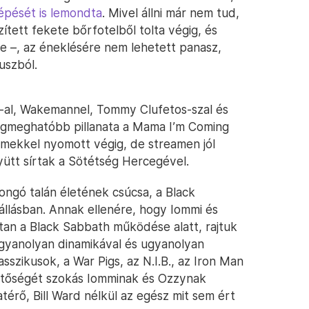
lépését is lemondta
. Mivel állni már nem tud,
ített fekete bőrfotelből tolta végig, és
ve –, az éneklésére nem lehetett panasz,
uszból.
e-al, Wakemannel, Tommy Clufetos-szal és
legmeghatóbb pillanata a Mama I’m Coming
mekkel nyomott végig, de streamen jól
yütt sírtak a Sötétség Hercegével.
jongó talán életének csúcsa, a Black
állásban. Annak ellenére, hogy Iommi és
tan a Black Sabbath működése alatt, rajtuk
ugyanolyan dinamikával és ugyanolyan
sszikusok, a War Pigs, az N.I.B., az Iron Man
lentőségét szokás Iomminak és Ozzynak
térő, Bill Ward nélkül az egész mit sem ért