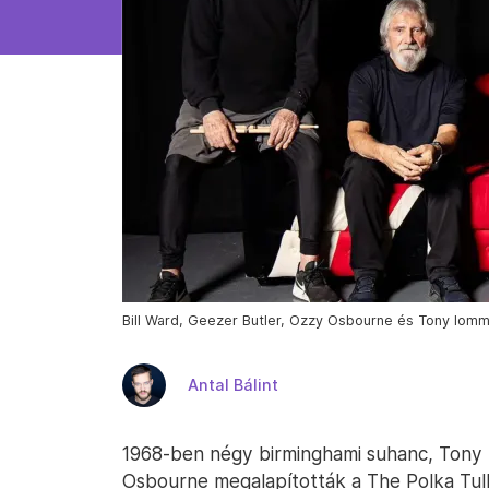
Bill Ward, Geezer Butler, Ozzy Osbourne és Tony Iomm
Antal Bálint
1968-ben négy birminghami suhanc, Tony I
Osbourne megalapították a The Polka Tulk