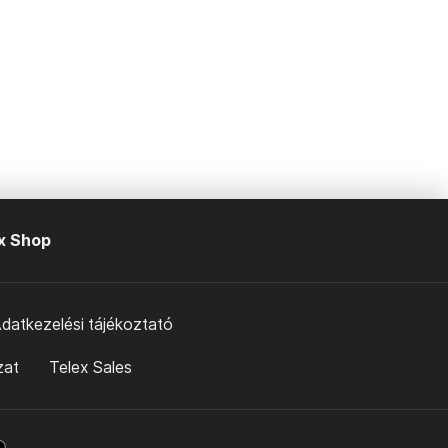
x Shop
datkezelési tájékoztató
zat
Telex Sales