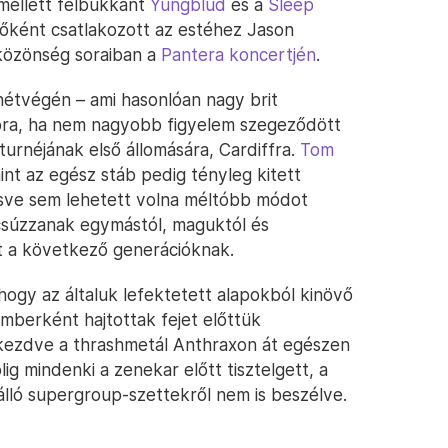
 mellett felbukkant
Yungblud
és a
Sleep
őként csatlakozott az estéhez Jason
közönség soraiban a
Pantera koncertjén
.
hétvégén – ami hasonlóan nagy brit
kkora, ha nem nagyobb figyelem szegeződött
turnéjának első állomására, Cardiffra.
Tom
int az egész stáb pedig tényleg kitett
esve sem lehetett volna méltóbb módot
úcsúzzanak egymástól, maguktól és
át a következő generációknak.
 hogy az általuk lefektetett alapokból kinövő
mberként hajtottak fejet előttük
 kezdve a thrashmetál Anthraxon át egészen
ig mindenki a zenekar előtt tisztelgett, a
álló supergroup-szettekről nem is beszélve.