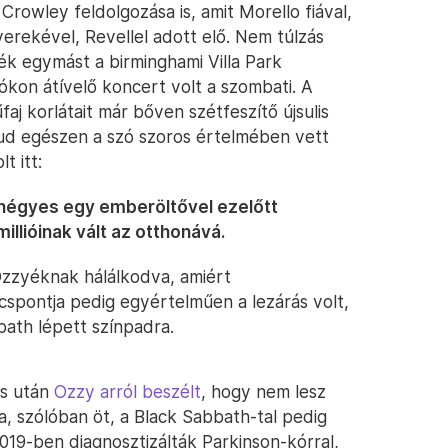
 Crowley feldolgozása is, amit Morello fiával,
yerekével, Revellel adott elő. Nem túlzás
k egymást a birminghami Villa Park
ókon átívelő koncert volt a szombati. A
aj korlátait már bőven szétfeszítő újsulis
lud egészen a szó szoros értelmében vett
t itt:
 négyes egy emberöltővel ezelőtt
illióinak vált az otthonává.
 Ozzyéknak hálálkodva, amiért
spontja pedig egyértelműen a lezárás volt,
bath lépett színpadra.
és után
Ozzy arról beszélt
, hogy nem lesz
, szólóban öt, a Black Sabbath-tal pedig
019-ben diagnosztizálták Parkinson-kórral,