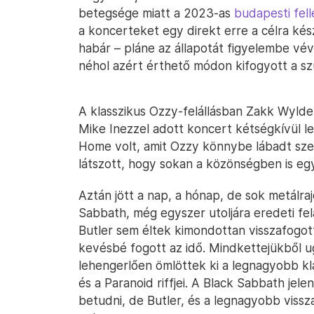
betegsége miatt a 2023-as
budapesti fel
a koncerteket egy direkt erre a célra kész
habár – pláne az állapotát figyelembe vé
néhol azért érthető módon kifogyott a sz
A klasszikus Ozzy-felállásban Zakk Wyld
Mike Inezzel adott koncert kétségkívül 
Home volt, amit Ozzy könnybe lábadt sze
látszott, hogy sokan a közönségben is eg
Aztán jött a nap, a hónap, de sok metálra
Sabbath, még egyszer utoljára eredeti fel
Butler sem éltek kimondottan visszafogot
kevésbé fogott az idő. Mindkettejükből 
lehengerlően ömlöttek ki a legnagyobb kla
és a Paranoid riffjei. A Black Sabbath je
betudni, de Butler, és a legnagyobb vissza