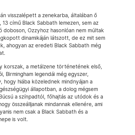
án visszalépett a zenekarba, általában ő
ó, 13 című Black Sabbath lemezen, sem az
ozó doboson, Ozzyhoz hasonlóan nem múltak
gkopott dinamikáján látszott, de ez mit sem
jük, ahogyan az eredeti Black Sabbath még
at.
gy korszak, a metálzene történetének első,
i, Birmingham legendái még egyszer,
gy, hogy hiába közelednek mindnyájan a
egészségügyi állapotban, a dolog mégsem
Búcsú a színpadtól, főhajtás az utódok és a
hogy összeálljanak mindannak ellenére, ami
yanis nem csak a Black Sabbath és a
epe is volt.