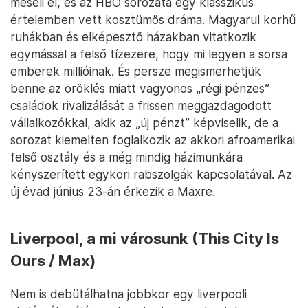
meséli el, és az HBO sorozata egy klasszikus
értelemben vett kosztümös dráma. Magyarul korhű
ruhákban és elképesztő házakban vitatkozik
egymással a felső tízezere, hogy mi legyen a sorsa
emberek millióinak. És persze megismerhetjük
benne az öröklés miatt vagyonos „régi pénzes”
családok rivalizálását a frissen meggazdagodott
vállalkozókkal, akik az „új pénzt” képviselik, de a
sorozat kiemelten foglalkozik az akkori afroamerikai
felső osztály és a még mindig házimunkára
kényszerített egykori rabszolgák kapcsolatával. Az
új évad június 23-án érkezik a Maxre.
Liverpool, a mi városunk (This City Is
Ours / Max)
Nem is debütálhatna jobbkor egy liverpooli