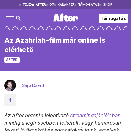
TELEX
AFTER
G7
KARAKTER
TÁMOGATÁS
SHOP
Támogatás
Az Azahriah-film már online is
elérhető
AFTER
Sajó Dávid
Az After hetente jelentkező
streamingajánlójában
mindig a legfrissebben felkerült, vagy hamarosan
felkerülő filmekről és sorozatokról írunk, amelyek