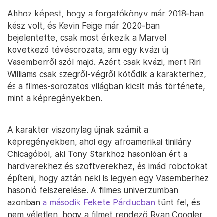
Ahhoz képest, hogy a forgatókönyv már 2018-ban
kész volt, és Kevin Feige már 2020-ban
bejelentette, csak most érkezik a Marvel
következő tévésorozata, ami egy kvázi új
Vasemberről szól majd. Azért csak kvázi, mert Riri
Williams csak szegről-végről kötődik a karakterhez,
és a filmes-sorozatos világban kicsit más története,
mint a képregényekben.
A karakter viszonylag újnak számít a
képregényekben, ahol egy afroamerikai tinilány
Chicagóból, aki Tony Starkhoz hasonlóan ért a
hardverekhez és szoftverekhez, és imád robotokat
építeni, hogy aztán neki is legyen egy Vasemberhez
hasonló felszerelése. A filmes univerzumban
azonban
a második Fekete Párducban
tűnt fel, és
nem véletlen, hogy a filmet rendező Ryan Coogler