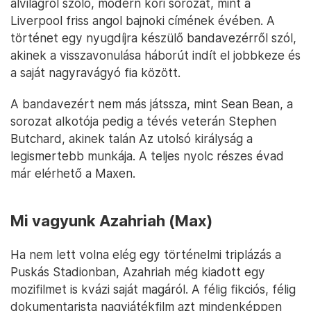
alvilágról szóló, modern kori sorozat, mint a
Liverpool friss angol bajnoki címének évében. A
történet egy nyugdíjra készülő bandavezérről szól,
akinek a visszavonulása háborút indít el jobbkeze és
a saját nagyravágyó fia között.
A bandavezért nem más játssza, mint Sean Bean, a
sorozat alkotója pedig a tévés veterán Stephen
Butchard, akinek talán Az utolsó királyság a
legismertebb munkája. A teljes nyolc részes évad
már elérhető a Maxen.
Mi vagyunk Azahriah (Max)
Ha nem lett volna elég egy történelmi triplázás a
Puskás Stadionban, Azahriah még kiadott egy
mozifilmet is kvázi saját magáról. A félig fikciós, félig
dokumentarista nagyjátékfilm azt mindenképpen