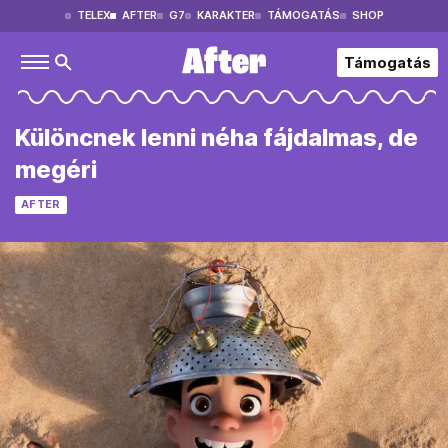
TELEX
AFTER
G7
KARAKTER
TÁMOGATÁS
SHOP
Támogatás
Különcnek lenni néha fájdalmas, de
megéri
AFTER