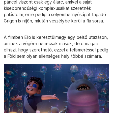
páncél viszont csak egy álarc, amivel a saját
kisebbrendűségi komplexusaikat szeretnék
palástolni, erre pedig a selyemhernyóságát tagadó
Grigon is rájön, miután veszélybe kerül a fia sorsa.
A filmben Elio is keresztülmegy egy belső utazáson,
aminek a végére nem-csak mások, de ő maga is
elhiszi, hogy szerethető, ezzel a felismeréssel pedig
a Föld sem olyan ellenséges hely többé számára.