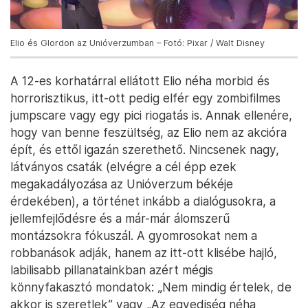
Elio és Glordon az Unióverzumban – Fotó: Pixar / Walt Disney
A 12-es korhatárral ellátott Elio néha morbid és
horrorisztikus, itt-ott pedig elfér egy zombifilmes
jumpscare vagy egy pici riogatás is. Annak ellenére,
hogy van benne feszültség, az Elio nem az akcióra
épít, és ettől igazán szerethető. Nincsenek nagy,
látványos csaták (elvégre a cél épp ezek
megakadályozása az Unióverzum békéje
érdekében), a történet inkább a dialógusokra, a
jellemfejlődésre és a már-már álomszerű
montázsokra fókuszál. A gyomrosokat nem a
robbanások adják, hanem az itt-ott klisébe hajló,
labilisabb pillanatainkban azért mégis
könnyfakasztó mondatok: „Nem mindig értelek, de
akkor is szeretlek” vagy „Az egyediség néha