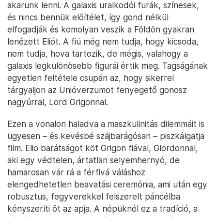
akarunk lenni. A galaxis uralkodói furák, színesek,
és nincs bennük előítélet, így gond nélkül
elfogadják és komolyan veszik a Földön gyakran
lenézett Eliót. A fiú még nem tudja, hogy kicsoda,
nem tudja, hova tartozik, de mégis, valahogy a
galaxis legkülönösebb figurái értik meg. Tagságának
egyetlen feltétele csupán az, hogy sikerrel
tárgyaljon az Unióverzumot fenyegető gonosz
nagyúrral, Lord Grigonnal.
Ezen a vonalon haladva a maszkulinitás dilemmáit is
ügyesen – és kevésbé szájbarágósan – piszkálgatja
film. Elio barátságot köt Grigon fiával, Glordonnal,
aki egy védtelen, ártatlan selyemhernyó, de
hamarosan vár rá a férfivá váláshoz
elengedhetetlen beavatási ceremónia, ami után egy
robusztus, fegyverekkel felszerelt páncélba
kényszeríti őt az apja. A népüknél ez a tradíció, a