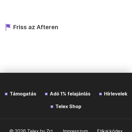
Friss az Afteren
Támogatás
Adó 1% felajánlás
Hírlevelek
Telex Shop
© 2026 Telex.hu Zrt.
Impresszum
Etikai kódex