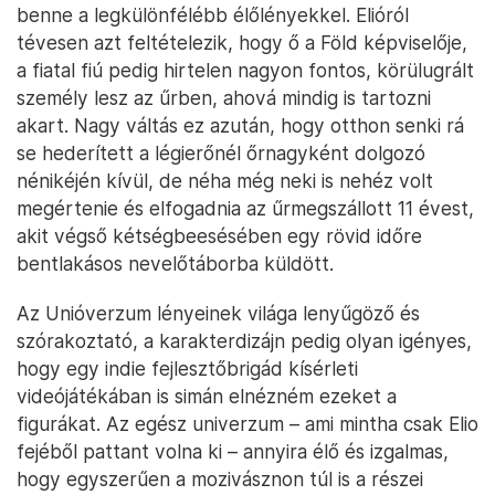
benne a legkülönfélébb élőlényekkel. Elióról
tévesen azt feltételezik, hogy ő a Föld képviselője,
a fiatal fiú pedig hirtelen nagyon fontos, körülugrált
személy lesz az űrben, ahová mindig is tartozni
akart. Nagy váltás ez azután, hogy otthon senki rá
se hederített a légierőnél őrnagyként dolgozó
nénikéjén kívül, de néha még neki is nehéz volt
megértenie és elfogadnia az űrmegszállott 11 évest,
akit végső kétségbeesésében egy rövid időre
bentlakásos nevelőtáborba küldött.
Az Unióverzum lényeinek világa lenyűgöző és
szórakoztató, a karakterdizájn pedig olyan igényes,
hogy egy indie fejlesztőbrigád kísérleti
videójátékában is simán elnézném ezeket a
figurákat. Az egész univerzum – ami mintha csak Elio
fejéből pattant volna ki – annyira élő és izgalmas,
hogy egyszerűen a mozivásznon túl is a részei