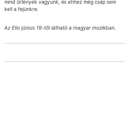
mind űrlények vagyunk, és ehhez még csáp sem
kell a fejünkre.
Az Elio június 19-től látható a magyar mozikban.