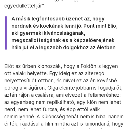
egyedülléttel jár”.
A másik legfontosabb üzenet az, hogy
nerdnek és kockának lenni jó. Pont mint Elio,
aki gyermeki kíváncsiságának,
megszállottságának és a képzelőerejének
hála jut el a legszebb dolgokhoz az életben.
Eliót az űrben klónozzák, hogy a Földön is legyen
ott valaki helyette. Egy ideig ez az alteregó
helyettesíti őt otthon, és mivel ez az én kevésbé
pörög a világűrön, Olga eleinte jobban is fogadja őt,
aztán rájön a csalásra, ami elvezet a felismeréshez:
az egyéniség nem replikálható, egy klón nem lehet
nerd, nem lehet furcsa, és épp ettől válik
semmilyenné. A különcség tehát nem is hiba, hanem
érték, ráadásul a film mintha azt is kimondaná, hogy