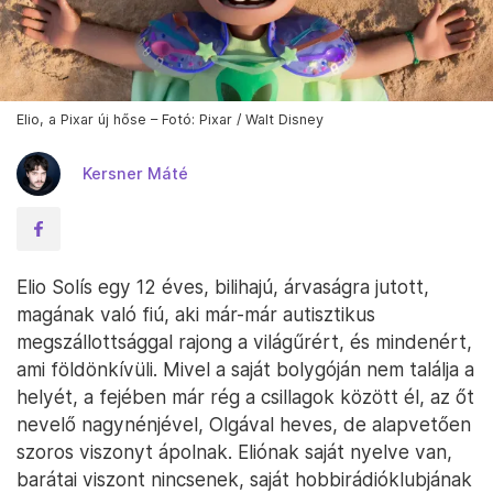
Elio, a Pixar új hőse – Fotó: Pixar / Walt Disney
Kersner Máté
Elio Solís egy 12 éves, bilihajú, árvaságra jutott,
magának való fiú, aki már-már autisztikus
megszállottsággal rajong a világűrért, és mindenért,
ami földönkívüli. Mivel a saját bolygóján nem találja a
helyét, a fejében már rég a csillagok között él, az őt
nevelő nagynénjével, Olgával heves, de alapvetően
szoros viszonyt ápolnak. Eliónak saját nyelve van,
barátai viszont nincsenek, saját hobbirádióklubjának