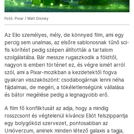
Fotó: Pixar / Walt Disney
Az Elio személyes, mély, de könnyed film, ami egy
percig sem unalmas, az elsőre sablonosnak tűnő sci-
fis körítést pedig szépen állították a tartalom
szolgálatába. Bár messze rugaszkodik a földtől,
nagyon is emberi történet ez, és végre ismét arról
szól, ami a Pixar-mozikban a kezdetektől fogva
gyakran visszaköszönt: csodabogárnak lenni néha
fájdalmas, de megéri, a tökéletlenségünk vállalása
és bátor megélése pedig a legnagyobb erő.
A film fő konfliktusát az adja, hogy a mindig
rosszcsont és végtelenül kíváncsi Eliót felszippantja
egy bolygóközi szervezet, pontosabban az
Unióverzum, aminek minden létező galaxis a tagja,