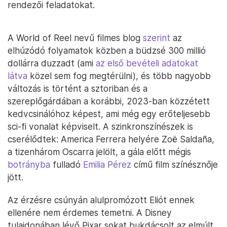
rendezői feladatokat.
A World of Reel nevű filmes blog
szerint
az
elhúzódó folyamatok közben a büdzsé 300 millió
dollárra duzzadt (ami
az első bevételi adatokat
látva
közel sem fog megtérülni), és több nagyobb
változás is történt a sztoriban és a
szereplőgárdában a korábbi, 2023-ban közzétett
kedvcsinálóhoz képest, ami még egy erőteljesebb
sci-fi vonalat képviselt. A szinkronszínészek is
cserélődtek: America Ferrera helyére Zoë Saldaña,
a tizenhárom Oscarra jelölt, a gála előtt mégis
botrányba
fulladó
Emilia Pérez
című film színésznője
jött.
Az érzésre csúnyán alulpromózott Eliót ennek
ellenére nem érdemes temetni. A Disney
tulajdonában lévő Pixar sokat bukdácsolt az elmúlt