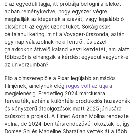
ő az egyedüli tagja, itt próbálja befogni a jeleket
abban reménykedve, hogy egyszer végre
meghallják az idegenek a szavát, vagy legalább ő
elcsípheti az egyik üzenetüket. Sokáig csak
céltalanul kering, mint a Voyager-űrszonda, aztán
egy nap válaszolnak neki fentről, és ezzel
galaxisokon átívelő kaland veszi kezdetét, ami alatt
többször is elhangzik a kérdés: egyedül vagyunk-e
az univerzumban?
Elio a címszereplője a Pixar legújabb animációs
filmjének, amelynek elég
rögös volt az útja a
megjelenésig. Eredetileg 2024 márciusára
tervezték, aztán a különféle produkciós huzavonák
és kényszerű átdolgozások miatt 2025 júniusára
csúszott a projekt. A filmet Adrian Molina rendezte
volna, de 2024-ben társrendezővé fokozták le, így
Domee Shi és Madeline Sharafian vették át a főbb