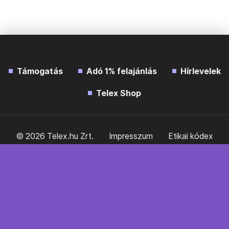
Támogatás
Adó 1% felajánlás
Hírlevelek
Telex Shop
© 2026 Telex.hu Zrt.
Impresszum
Etikai kódex
Átláthatóság
ÁSZF
Adatkezelési tájékoztató
Sütitájékoztató
Süti beállítások
Szabályzatok
Kommentelési szabályzat
Telex Sales