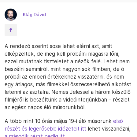
Klág Dávid
A rendező szerint sose lehet elérni azt, amit
elképzeltek, de meg kell próbálni magasra lőni,
ezzel mutatnak tiszteletet a nézők felé. Lehet nem
beszélni semmiről, mint nagyon sok filmben, de ő
próbál az emberi értékekhez visszatérni, és nem
egy átlagos, más filmekkel összecserélhető alkotást
letenni az asztalra. Nemes Jelessel a három készülő
filmjéről is beszéltünk a videóinterjúnkban – részlet
az egész napos élő műsorunkból.
A több mint 10 órás május 19-i élő műsorunk
első
részét és legerősebb idézeteit itt
lehet visszanézni,
a második részt pedig itt.