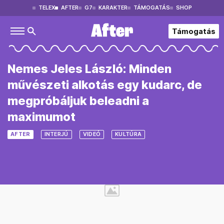
TELEX
AFTER
G7
KARAKTER
TÁMOGATÁS
SHOP
Támogatás
Nemes Jeles László: Minden
művészeti alkotás egy kudarc, de
megpróbáljuk beleadni a
maximumot
AFTER
INTERJÚ
VIDEÓ
KULTÚRA