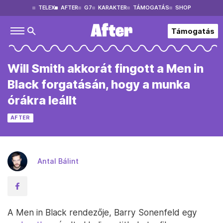
TELEX
AFTER
G7
KARAKTER
TÁMOGATÁS
SHOP
Támogatás
Will Smith akkorát fingott a Men in
Black forgatásán, hogy a munka
órákra leállt
AFTER
Antal Bálint
A Men in Black rendezője, Barry Sonenfeld egy