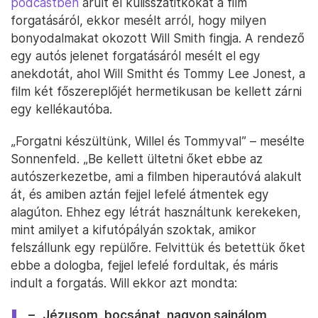
podcastben
árult el kulisszatitkokat a film
forgatásáról, ekkor mesélt arról, hogy milyen
bonyodalmakat okozott Will Smith fingja. A rendező
egy autós jelenet forgatásáról mesélt el egy
anekdotát, ahol Will Smitht és Tommy Lee Jonest, a
film két főszereplőjét hermetikusan be kellett zárni
egy kellékautóba.
„Forgatni készültünk, Willel és Tommyval” – mesélte
Sonnenfeld. „Be kellett ültetni őket ebbe az
autószerkezetbe, ami a filmben hiperautóvá alakult
át, és amiben aztán fejjel lefelé átmentek egy
alagúton. Ehhez egy létrát használtunk kerekeken,
mint amilyet a kifutópályán szoktak, amikor
felszállunk egy repülőre. Felvittük és betettük őket
ebbe a dologba, fejjel lefelé fordultak, és máris
indult a forgatás. Will ekkor azt mondta:
– „Jézusom, bocsánat, nagyon sajnálom