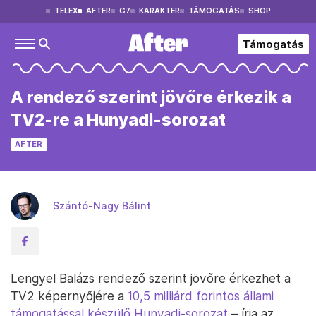
TELEX
AFTER
G7
KARAKTER
TÁMOGATÁS
SHOP
Támogatás
A rendező szerint jövőre érkezik a
TV2-re a Hunyadi-sorozat
AFTER
Szántó-Nagy Bálint
Lengyel Balázs rendező szerint jövőre érkezhet a
TV2 képernyőjére a
10,5 milliárd forintos állami
támogatással készülő Hunyadi-sorozat
– írja az