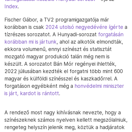
Index
.
Fischer Gábor, a TV2 programigazgatója már
korábban is csak
2024 utolsó negyedévére ígérte
a
tízrészes sorozatot. A Hunyadi-sorozat
forgatásán
korábban mi is jártunk
, ahol az alkotók elmondták,
ekkora volumenű, ennyi színészt és statisztát
mozgató magyar produkció talán még nem is
készült. A sorozatot Bán Mór regényei ihlették,
2022 júliusában kezdték el forgatni több mint 600
magyar és külföldi színésszel és kaszkadőrrel. A
forgatáson egyébként még a
honvédelmi miniszter
is járt, kardot is rántott
.
A rendező most nagy kihívásnak nevezte, hogy a
színészeknek számos nyelven kellett megszólalniuk,
rengeteg helyszín jelenik meg, köztük a hadjáratok