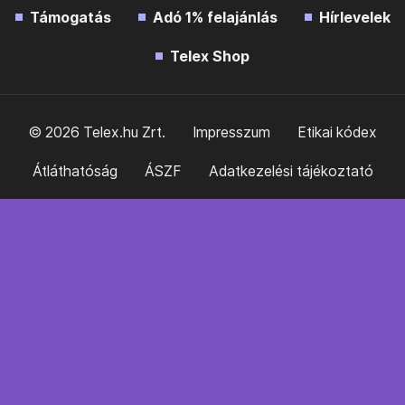
Támogatás
Adó 1% felajánlás
Hírlevelek
Telex Shop
© 2026 Telex.hu Zrt.
Impresszum
Etikai kódex
Átláthatóság
ÁSZF
Adatkezelési tájékoztató
Sütitájékoztató
Süti beállítások
Szabályzatok
Kommentelési szabályzat
Telex Sales