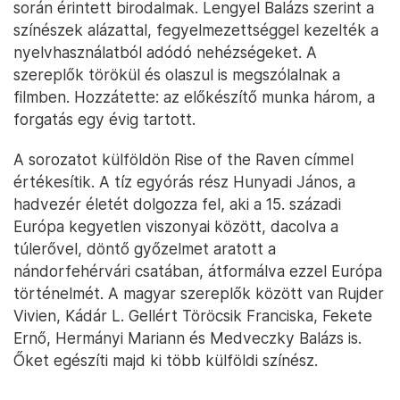
során érintett birodalmak. Lengyel Balázs szerint a
színészek alázattal, fegyelmezettséggel kezelték a
nyelvhasználatból adódó nehézségeket. A
szereplők törökül és olaszul is megszólalnak a
filmben. Hozzátette: az előkészítő munka három, a
forgatás egy évig tartott.
A sorozatot külföldön Rise of the Raven címmel
értékesítik. A tíz egyórás rész Hunyadi János, a
hadvezér életét dolgozza fel, aki a 15. századi
Európa kegyetlen viszonyai között, dacolva a
túlerővel, döntő győzelmet aratott a
nándorfehérvári csatában, átformálva ezzel Európa
történelmét. A magyar szereplők között van Rujder
Vivien, Kádár L. Gellért Töröcsik Franciska, Fekete
Ernő, Hermányi Mariann és Medveczky Balázs is.
Őket egészíti majd ki több külföldi színész.