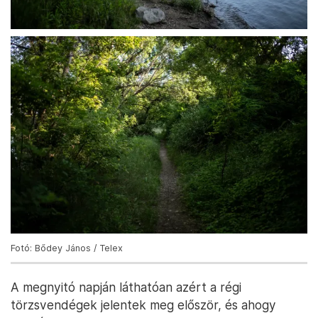
Fotó: Bődey János / Telex
A megnyitó napján láthatóan azért a régi
törzsvendégek jelentek meg először, és ahogy