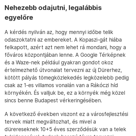
Nehezebb odajutni, legalábbis
egyelőre
A kérdés nyilván az, hogy mennyi időbe telik
odaszoktatni az embereket. A Kopaszi-gát hiába
felkapott, azért azt nem lehet rá mondani, hogy a
főváros központjában lenne. A Google Térképnek
és a Waze-nek például gyakran gondot okoz
értelmezhető útvonalat tervezni az új Dürerhez,
kötött pályás tömegközlekedés legközelebb pedig
csak az 1-es villamos vonalán van a Rákóczi híd
környékén. És valljuk be, ez a környék még közel
sincs benne Budapest vérkeringésében.
A következő években viszont ez a városfejlesztési
tervek miatt megváltozhat, és mivel a
dürereseknek 10+5 éves szerződésük van a telek