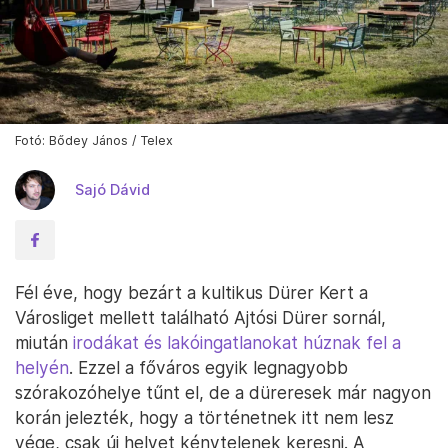
Fotó: Bődey János / Telex
Sajó Dávid
Fél éve, hogy bezárt a kultikus Dürer Kert a
Városliget mellett található Ajtósi Dürer sornál,
miután
irodákat és lakóingatlanokat húznak fel a
helyén
. Ezzel a főváros egyik legnagyobb
szórakozóhelye tűnt el, de a düreresek már nagyon
korán jelezték, hogy a történetnek itt nem lesz
vége, csak új helyet kénytelenek keresni. A