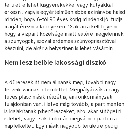
területre lehet kisgyerekekkel vagy kutyákkal
érkezni, vagyis egyértelműen abba az irányba halad
minden, hogy 6-tól 96 éves korig mindenki jól tudja
magát érezni a környéken. Csak arra kell figyelni,
hogy a vízpart közelsége miatt estére megjelennek
a szúnyogok, szóval érdemes szúnyogriasztóval
készülni, de akár a helyszínen is lehet vásárolni.
Nem lesz belőle lakossági diszkó
A düreresek itt nem állnának meg, további nagy
terveik vannak a területtel. Megpályázzák a nagy
füves placc másik részét is, ami önkormányzati
tulajdonban van, illetve még tovább, a part mentén
is kialakítanak pihenőrészeket, ahol akár sütögetni
is lehet, vagy csak buli után megvárni a parton a
napfelkeltét. Egy másik nagyobb területre pedig