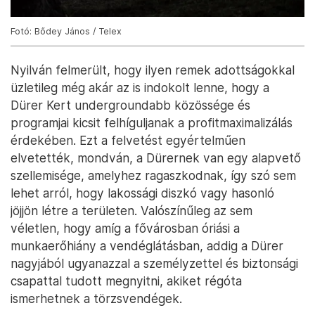
Fotó: Bődey János / Telex
Nyilván felmerült, hogy ilyen remek adottságokkal
üzletileg még akár az is indokolt lenne, hogy a
Dürer Kert undergroundabb közössége és
programjai kicsit felhíguljanak a profitmaximalizálás
érdekében. Ezt a felvetést egyértelműen
elvetették, mondván, a Dürernek van egy alapvető
szellemisége, amelyhez ragaszkodnak, így szó sem
lehet arról, hogy lakossági diszkó vagy hasonló
jöjjön létre a területen. Valószínűleg az sem
véletlen, hogy amíg a fővárosban óriási a
munkaerőhiány a vendéglátásban, addig a Dürer
nagyjából ugyanazzal a személyzettel és biztonsági
csapattal tudott megnyitni, akiket régóta
ismerhetnek a törzsvendégek.