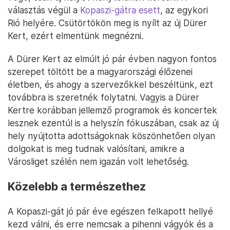
választás végül a
Kopaszi-gátra esett
, az egykori
Rió helyére. Csütörtökön meg is nyílt az új Dürer
Kert, ezért elmentünk megnézni.
A Dürer Kert az elmúlt jó pár évben nagyon fontos
szerepet töltött be a magyarországi élőzenei
életben, és ahogy a szervezőkkel beszéltünk, ezt
továbbra is szeretnék folytatni. Vagyis a Dürer
Kertre korábban jellemző programok és koncertek
lesznek ezentúl is a helyszín fókuszában, csak az új
hely nyújtotta adottságoknak köszönhetően olyan
dolgokat is meg tudnak valósítani, amikre a
Városliget szélén nem igazán volt lehetőség.
Közelebb a természethez
A Kopaszi-gát jó pár éve egészen felkapott hellyé
kezd válni, és erre nemcsak a pihenni vágyók és a