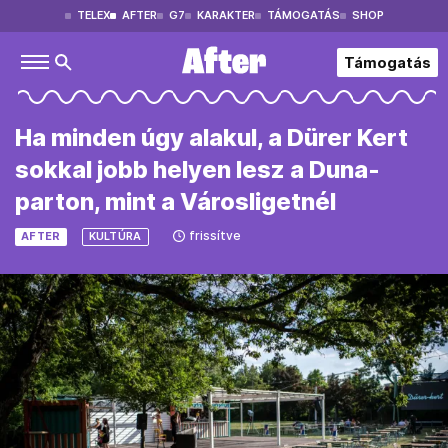
TELEX
AFTER
G7
KARAKTER
TÁMOGATÁS
SHOP
Támogatás
Ha minden úgy alakul, a Dürer Kert
sokkal jobb helyen lesz a Duna-
parton, mint a Városligetnél
frissítve
AFTER
KULTÚRA