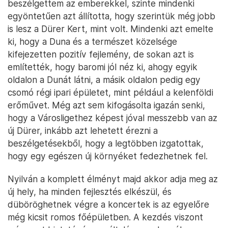
beszélgettem az emberekkel, szinte mindenki
egyöntetűen azt állította, hogy szerintük még jobb
is lesz a Dürer Kert, mint volt. Mindenki azt emelte
ki, hogy a Duna és a természet közelsége
kifejezetten pozitív fejlemény, de sokan azt is
említették, hogy baromi jól néz ki, ahogy egyik
oldalon a Dunát látni, a másik oldalon pedig egy
csomó régi ipari épületet, mint például a kelenföldi
erőművet. Még azt sem kifogásolta igazán senki,
hogy a Városligethez képest jóval messzebb van az
új Dürer, inkább azt lehetett érezni a
beszélgetésekből, hogy a legtöbben izgatottak,
hogy egy egészen új környéket fedezhetnek fel.
Nyilván a komplett élményt majd akkor adja meg az
új hely, ha minden fejlesztés elkészül, és
düböröghetnek végre a koncertek is az egyelőre
még kicsit romos főépületben. A kezdés viszont