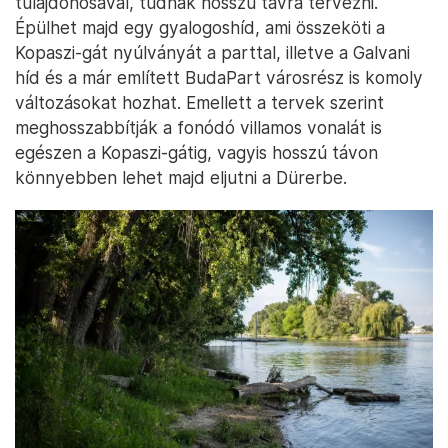
tulajdonosával, tudnak hosszú távra tervezni.
Épülhet majd egy gyalogoshíd, ami összeköti a
Kopaszi-gát nyúlványát a parttal, illetve a Galvani
híd és a már említett BudaPart városrész is komoly
változásokat hozhat. Emellett a tervek szerint
meghosszabbítják a fonódó villamos vonalát is
egészen a Kopaszi-gátig, vagyis hosszú távon
könnyebben lehet majd eljutni a Dürerbe.