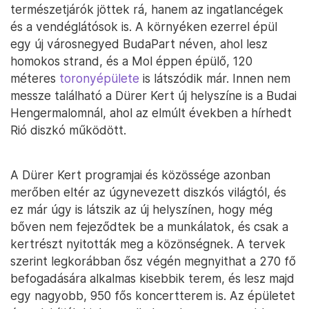
természetjárók jöttek rá, hanem az ingatlancégek
és a vendéglátósok is. A környéken ezerrel épül
egy új városnegyed BudaPart néven, ahol lesz
homokos strand, és a Mol éppen épülő, 120
méteres
toronyépülete
is látszódik már. Innen nem
messze található a Dürer Kert új helyszíne is a Budai
Hengermalomnál, ahol az elmúlt években a hírhedt
Rió diszkó működött.
A Dürer Kert programjai és közössége azonban
merőben eltér az úgynevezett diszkós világtól, és
ez már úgy is látszik az új helyszínen, hogy még
bőven nem fejeződtek be a munkálatok, és csak a
kertrészt nyitották meg a közönségnek. A tervek
szerint legkorábban ősz végén megnyithat a 270 fő
befogadására alkalmas kisebbik terem, és lesz majd
egy nagyobb, 950 fős koncertterem is. Az épületet