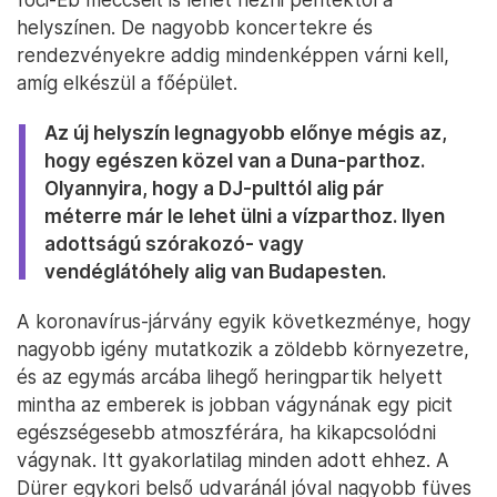
helyszínen. De nagyobb koncertekre és
rendezvényekre addig mindenképpen várni kell,
amíg elkészül a főépület.
Az új helyszín legnagyobb előnye mégis az,
hogy egészen közel van a Duna-parthoz.
Olyannyira, hogy a DJ-pulttól alig pár
méterre már le lehet ülni a vízparthoz. Ilyen
adottságú szórakozó- vagy
vendéglátóhely alig van Budapesten.
A koronavírus-járvány egyik következménye, hogy
nagyobb igény mutatkozik a zöldebb környezetre,
és az egymás arcába lihegő heringpartik helyett
mintha az emberek is jobban vágynának egy picit
egészségesebb atmoszférára, ha kikapcsolódni
vágynak. Itt gyakorlatilag minden adott ehhez. A
Dürer egykori belső udvaránál jóval nagyobb füves