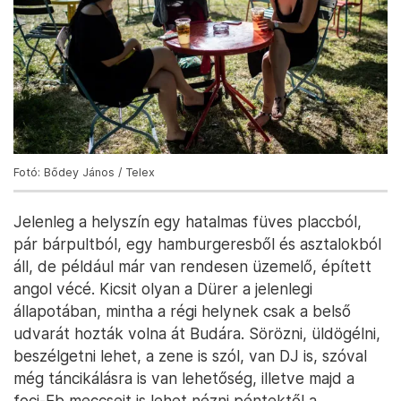
Fotó: Bődey János / Telex
Jelenleg a helyszín egy hatalmas füves placcból,
pár bárpultból, egy hamburgeresből és asztalokból
áll, de például már van rendesen üzemelő, épített
angol vécé. Kicsit olyan a Dürer a jelenlegi
állapotában, mintha a régi helynek csak a belső
udvarát hozták volna át Budára. Sörözni, üldögélni,
beszélgetni lehet, a zene is szól, van DJ is, szóval
még táncikálásra is van lehetőség, illetve majd a
foci-Eb meccseit is lehet nézni péntektől a