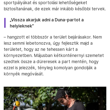
sportpályákat és sportolási lehetőségeket
biztosítanának, de ezek már inkább későbbi tervek.
„Vissza akarjuk adni a Duna-partot a
helyieknek”
– hangzott el többször a terület bejárásakor. Nem
lesz semmi lebetonozva, úgy fejlesztik majd a
területet, hogy az ne tehessen kárt a
környezetben. Májusban kétkonténernyi szemetet
szedtek össze a düreresek a part mentén, hogy
ezzel is jelezzék, tényleg komolyan gondolják a
környék megóvását.