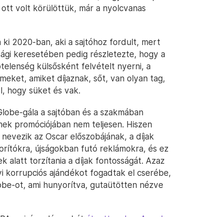
ott volt körülöttük, már a nyolcvanas
ta ki 2020-ban, aki a sajtóhoz fordult, mert
sági keresetében pedig részletezte, hogy a
elenség külsősként felvételt nyerni, a
meket, amiket díjaznak, sőt, van olyan tag,
ól, hogy süket és vak.
Globe-gála a sajtóban és a szakmában
lmek promóciójában nem teljesen. Hiszen
nevezik az Oscar előszobájának, a díjak
orítókra, újságokban futó reklámokra, és ez
k alatt torzítania a díjak fontosságát. Azaz
nyi korrupciós ajándékot fogadtak el cserébe,
lobe-ot, ami hunyorítva, gutaütötten nézve