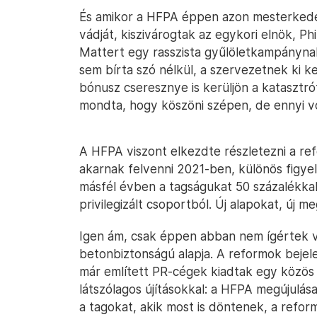
És amikor a HFPA éppen azon mesterkedett
vádját, kiszivárogtak az egykori elnök, Phi
Mattert egy rasszista gyűlöletkampányna
sem bírta szó nélkül, a szervezetnek ki k
bónusz cseresznye is kerüljön a katasztró
mondta, hogy köszöni szépen, de ennyi vo
A HFPA viszont elkezdte részletezni a refo
akarnak felvenni 2021-ben, különös figye
másfél évben a tagságukat 50 százalékkal
privilegizált csoportból. Új alapokat, új m
Igen ám, csak éppen abban nem ígértek v
betonbiztonságú alapja. A reformok bejel
már említett PR-cégek kiadtak egy közös l
látszólagos újításokkal: a HFPA megújulá
a tagokat, akik most is döntenek, a refor