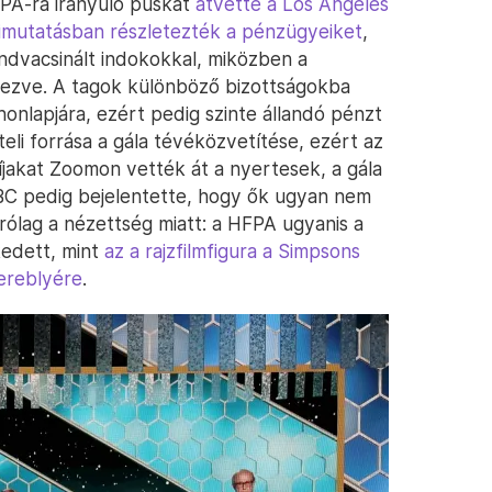
FPA-ra irányuló puskát
átvette a Los Angeles
kimutatásban részletezték a pénzügyeiket
,
ondvacsinált indokokkal, miközben a
yezve. A tagok különböző bizottságokba
onlapjára, ezért pedig szinte állandó pénzt
li forrása a gála tévéközvetítése, ezért az
 díjakat Zoomon vették át a nyertesek, a gála
NBC pedig bejelentette, hogy ők ugyan nem
rólag a nézettség miatt: a HFPA ugyanis a
kedett, mint
az a rajzfilmfigura a Simpsons
gereblyére
.