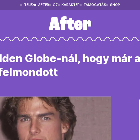
TELEX
AFTER
G7
KARAKTER
TÁMOGATÁS
SHOP
olden Globe-nál, hogy már 
 felmondott