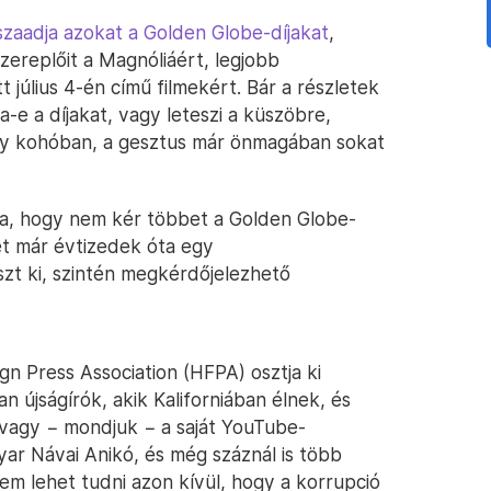
szaadja azokat a Golden Globe-díjakat
,
zereplőit a Magnóliáért, legjobb
t július 4-én című filmekért. Bár a részletek
a-e a díjakat, vagy leteszi a küszöbre,
egy kohóban, a gesztus már önmagában sokat
dta, hogy nem kér többet a Golden Globe-
et már évtizedek óta egy
zt ki, szintén megkérdőjelezhető
n Press Association (HFPA) osztja ki
n újságírók, akik Kaliforniában élnek, és
 vagy − mondjuk − a saját YouTube-
yar Návai Anikó, és még száznál is több
em lehet tudni azon kívül, hogy a korrupció