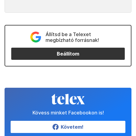
Állítsd be a Telexet
megbízható forrásnak!
Beállítom
Kövess minket Facebookon is!
Követem!