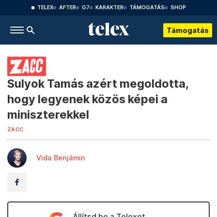
TELEX
AFTER
G7
KARAKTER
TÁMOGATÁS
SHOP
Támogatás
Sulyok Tamás azért megoldotta,
hogy legyenek közös képei a
miniszterekkel
ZACC
Vida Benjámin
Állítsd be a Telexet