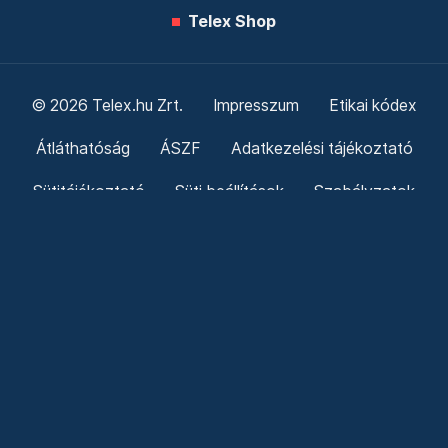
Telex Shop
© 2026 Telex.hu Zrt.
Impresszum
Etikai kódex
Átláthatóság
ÁSZF
Adatkezelési tájékoztató
Sütitájékoztató
Süti beállítások
Szabályzatok
Kommentelési szabályzat
Telex Sales