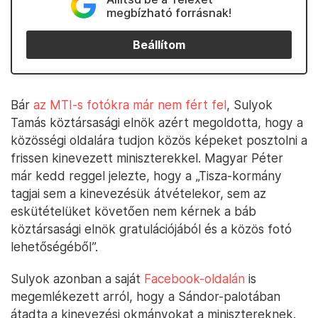
megbízható forrásnak!
Beállítom
Bár
az MTI-s fotókra már nem fért fel
, Sulyok
Tamás köztársasági elnök azért megoldotta, hogy a
közösségi oldalára tudjon közös képeket posztolni a
frissen kinevezett miniszterekkel. Magyar Péter
már kedd reggel jelezte, hogy a „Tisza-kormány
tagjai sem a kinevezésük átvételekor, sem az
eskütételüket követően nem kérnek a báb
köztársasági elnök gratulációjából és a közös fotó
lehetőségéből”.
Sulyok azonban a saját
Facebook-oldalán
is
megemlékezett arról, hogy a Sándor-palotában
átadta a kinevezési okmányokat a minisztereknek.