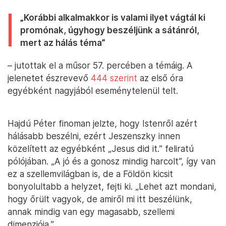
„Korábbi alkalmakkor is valami ilyet vágtál ki
promónak, úgyhogy beszéljünk a sátánról,
mert az hálás téma”
– jutottak el a műsor 57. percében a témáig. A
jelenetet észrevevő
444 szerint
az első óra
egyébként nagyjából eseménytelenül telt.
Hajdú Péter finoman jelzte, hogy Istenről azért
hálásabb beszélni, ezért Jeszenszky innen
közelített az egyébként „Jesus did it.” feliratú
pólójában. „A jó és a gonosz mindig harcolt”, így van
ez a szellemvilágban is, de a Földön kicsit
bonyolultabb a helyzet, fejti ki. „Lehet azt mondani,
hogy őrült vagyok, de amiről mi itt beszélünk,
annak mindig van egy magasabb, szellemi
dimenziója.”