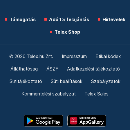
Támogatás
Adó 1% felajánlás
Hírlevelek
Telex Shop
© 2026 Telex.hu Zrt.
Impresszum
Etikai kódex
Átláthatóság
ÁSZF
Adatkezelési tájékoztató
Sütitájékoztató
Süti beállítások
Szabályzatok
Kommentelési szabályzat
Telex Sales