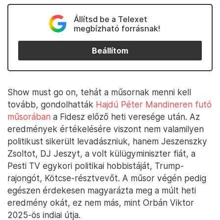
Állítsd be a Telexet
megbízható forrásnak!
Beállítom
Show must go on, tehát a műsornak menni kell
tovább, gondolhatták
Hajdú Péter Mandineren futó
műsorában
a Fidesz előző heti veresége után. Az
eredmények értékelésére viszont nem valamilyen
politikust sikerült levadászniuk, hanem Jeszenszky
Zsoltot, DJ Jeszyt, a volt külügyminiszter fiát, a
Pesti TV egykori politikai hobbistáját, Trump-
rajongót, Kötcse-résztvevőt. A műsor végén pedig
egészen érdekesen magyarázta meg a múlt heti
eredmény okát, ez nem más, mint Orbán Viktor
2025-ös indiai útja.