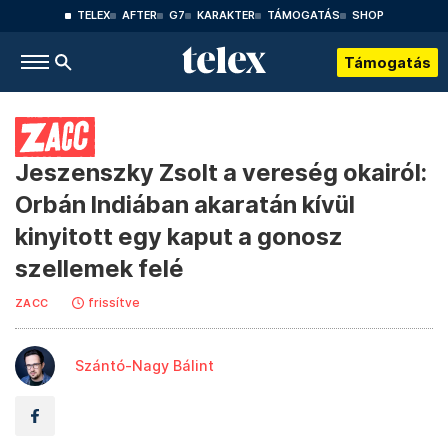
TELEX
AFTER
G7
KARAKTER
TÁMOGATÁS
SHOP
Támogatás
Jeszenszky Zsolt a vereség okairól:
Orbán Indiában akaratán kívül
kinyitott egy kaput a gonosz
szellemek felé
frissítve
ZACC
Szántó-Nagy Bálint