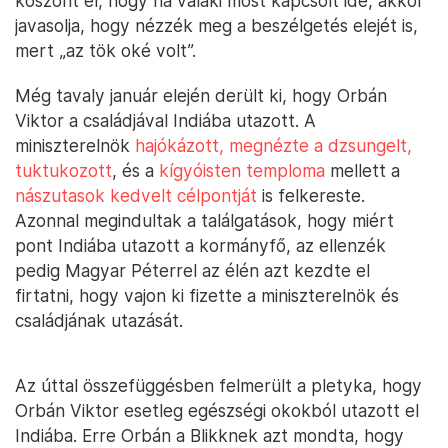
köszönt el, hogy ha valaki most kapcsolt ide, akkor
javasolja, hogy nézzék meg a beszélgetés elejét is,
mert „az tök oké volt”.
Még tavaly január elején derült ki, hogy Orbán
Viktor a családjával Indiába utazott. A
miniszterelnök
hajókázott, megnézte a dzsungelt,
tuktukozott
, és a
kígyóisten temploma
mellett a
nászutasok kedvelt célpontját
is felkereste.
Azonnal megindultak a találgatások, hogy miért
pont Indiába utazott a kormányfő, az ellenzék
pedig Magyar Péterrel az élén azt kezdte el
firtatni, hogy vajon ki fizette a miniszterelnök és
családjának utazását.
Az úttal összefüggésben felmerült a pletyka, hogy
Orbán Viktor esetleg egészségi okokból utazott el
Indiába. Erre Orbán a Blikknek azt mondta, hogy