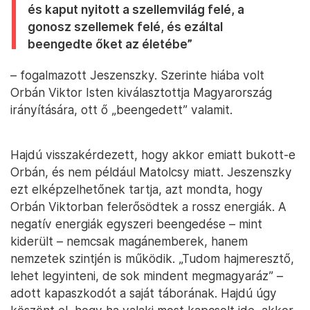
és kaput nyitott a szellemvilág felé, a
gonosz szellemek felé, és ezáltal
beengedte őket az életébe”
– fogalmazott Jeszenszky. Szerinte hiába volt
Orbán Viktor Isten kiválasztottja Magyarország
irányítására, ott ő „beengedett” valamit.
Hajdú visszakérdezett, hogy akkor emiatt bukott-e
Orbán, és nem például Matolcsy miatt. Jeszenszky
ezt elképzelhetőnek tartja, azt mondta, hogy
Orbán Viktorban felerősödtek a rossz energiák. A
negatív energiák egyszeri beengedése – mint
kiderült – nemcsak magánemberek, hanem
nemzetek szintjén is működik. „Tudom hajmeresztő,
lehet legyinteni, de sok mindent megmagyaráz” –
adott kapaszkodót a saját táborának. Hajdú úgy