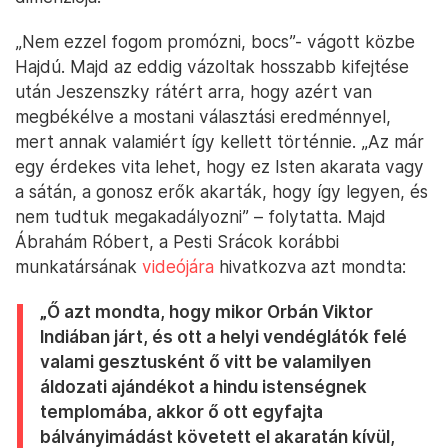
„Nem ezzel fogom promózni, bocs”- vágott közbe
Hajdú. Majd az eddig vázoltak hosszabb kifejtése
után Jeszenszky rátért arra, hogy azért van
megbékélve a mostani választási eredménnyel,
mert annak valamiért így kellett történnie. „Az már
egy érdekes vita lehet, hogy ez Isten akarata vagy
a sátán, a gonosz erők akarták, hogy így legyen, és
nem tudtuk megakadályozni” – folytatta. Majd
Ábrahám Róbert, a Pesti Srácok korábbi
munkatársának
videójára
hivatkozva azt mondta:
„Ő azt mondta, hogy mikor Orbán Viktor
Indiában járt, és ott a helyi vendéglátók felé
valami gesztusként ő vitt be valamilyen
áldozati ajándékot a hindu istenségnek
templomába, akkor ő ott egyfajta
bálványimádást követett el akaratán kívül,