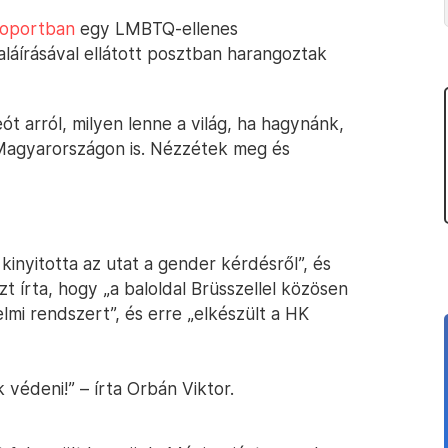
soportban
egy LMBTQ-ellenes
láírásával ellátott posztban harangoztak
 arról, milyen lenne a világ, ha hagynánk,
agyarországon is. Nézzétek meg és
kinyitotta az utat a gender kérdésről”, és
t írta, hogy „a baloldal Brüsszellel közösen
mi rendszert”, és erre „elkészült a HK
védeni!” – írta Orbán Viktor.