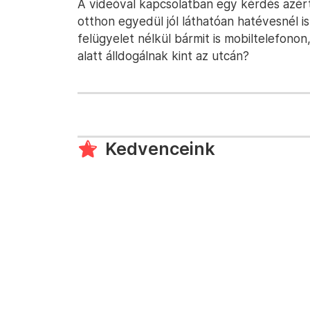
A videóval kapcsolatban egy kérdés azér
otthon egyedül jól láthatóan hatévesnél i
felügyelet nélkül bármit is mobiltelefono
alatt álldogálnak kint az utcán?
Kedvenceink