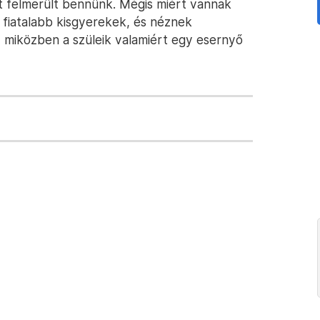
t felmerült bennünk. Mégis miért vannak
s fiatalabb kisgyerekek, és néznek
n, miközben a szüleik valamiért egy esernyő