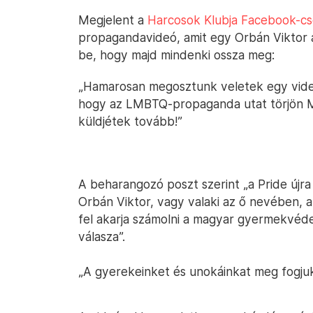
Megjelent a
Harcosok Klubja Facebook-c
propagandavideó, amit egy Orbán Viktor a
be, hogy majd mindenki ossza meg:
„Hamarosan megosztunk veletek egy videót
hogy az LMBTQ-propaganda utat törjön M
küldjétek tovább!”
A beharangozó poszt szerint „a Pride újra 
Orbán Viktor, vagy valaki az ő nevében, az
fel akarja számolni a magyar gyermekvédel
válasza”.
„A gyerekeinket és unokáinkat meg fogjuk 