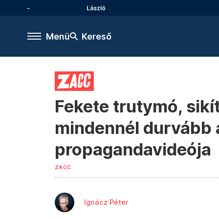
László
Menü
Kereső
Fekete trutymó, sikí
mindennél durvább 
propagandavideója
ZACC
Ignácz Péter