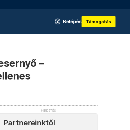
Belépés
Támogatás
 esernyő –
llenes
Partnereinktől