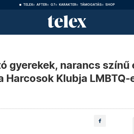
TELEX
AFTER
G7
KARAKTER
TÁMOGATÁS
SHOP
tó gyerekek, narancs színű
a Harcosok Klubja LMBTQ-e