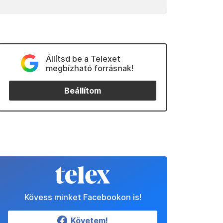
Állítsd be a Telexet
megbízható forrásnak!
Beállítom
Kövess minket Facebookon is!
Követem!